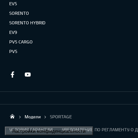
EV5
SORENTO
SORENTO HYBRID
EV9
PV5 CARGO
PV5
Facebook
Youtube
Модели
SPORTAGE
KIA AUTO AS
УСЛОВИЯ ГАРАНТИИ