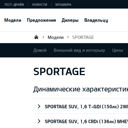
ТЕСТ-ДРАЙВ
НОВОСТИ
БРОШЮРА
Модели
Предложения
Дилеры
Владельцу
Модели
SPORTAGE
KIA AUTO AS
Домой
Внешний вид и интерьер
Цены
SPORTAGE
Динамические характеристи
SPORTAGE SUV, 1,6 T-GDI (150лс) 2W
SPORTAGE SUV, 1,6 CRDi (136лс) MH