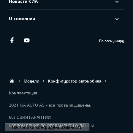
Новости КИА
О компании
Facebook
Youtube
По всему миру
Модели
Конфигуратор автомобиля
KIA AUTO AS
Комплектация
2021 KIA AUTO AS - все права защищены.
УСЛОВИЯ ГАРАНТИИ
УВЕДОМЛЕНИЕ ПО РЕГЛАМЕНТУ О ДАННЫХ "KIA CONNECT "