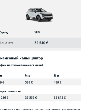
Кузов:
SUV
Цена от:
32 540 €
нансовый калькулятор
афик платежей (ежемесячный)
 м
% м
% м
9 €
538 €
489 €
щая стоимость
 236 €
35 555 €
35 875 €
лученные с помощью калькулятора результаты являются