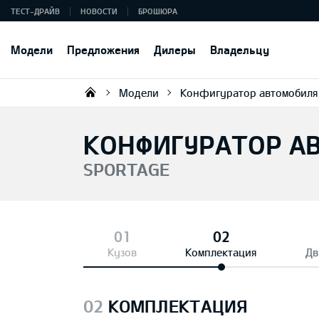
ТЕСТ-ДРАЙВ
НОВОСТИ
БРОШЮРА
Модели
Предложения
Дилеры
Владельцу
Модели
Конфигуратор автомобиля
KIA AUTO AS
КОНФИГУРАТОР А
SPORTAGE
Кузов
Комплектация
Дв
02
КОМПЛЕКТАЦИЯ