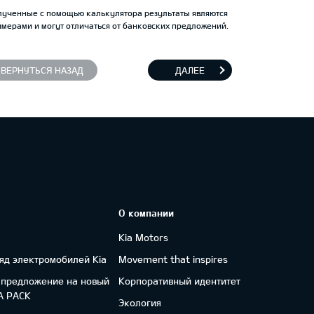
лученные с помощью калькулятора результаты являются
мерами и могут отличаться от банковских предложений.
ВЕРНУТЬСЯ НАЗАД
ДАЛЕЕ
О компании
Kia Motors
яд электромобилей Kia
Movement that inspires
 предложение на новый
Корпоративный идентитет
FA PACK
Экология