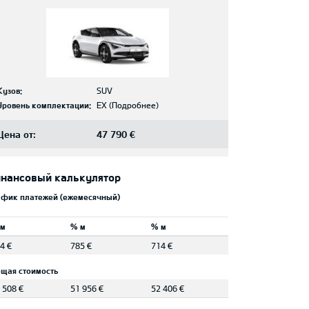
Кузов:
SUV
Уровень комплектации:
EX
(
Подробнее
)
Цена от:
47 790 €
нансовый калькулятор
афик платежей (ежемесячный)
 м
% м
% м
4 €
785 €
714 €
щая стоимость
 508 €
51 956 €
52 406 €