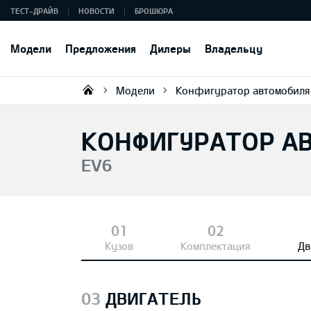
ТЕСТ-ДРАЙВ
НОВОСТИ
БРОШЮРА
Модели
Предложения
Дилеры
Владельцу
Модели
Конфигуратор автомобиля
KIA AUTO AS
КОНФИГУРАТОР А
EV6
Кузов
Комплектация
Дв
03
ДВИГАТЕЛЬ