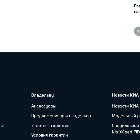
По
при
Владельцу
Новости КИА
Аксессуары
Новости КИА
Предложения для владельца
Модельный р
в!
7-летняя гарантия
Специальное
Kia XCeed FI
Условия гарантии