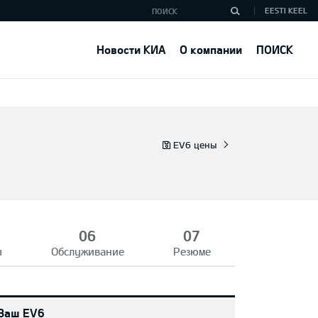
EESTI KEEL
Новости КИА
О компании
ПОИСК
EV6 цены
ы
Обслуживание
Резюме
Ваш EV6