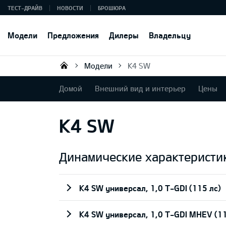
ТЕСТ-ДРАЙВ
НОВОСТИ
БРОШЮРА
Модели
Предложения
Дилеры
Владельцу
Модели
K4 SW
KIA AUTO AS
Домой
Внешний вид и интерьер
Цены
K4 SW
Динамические характеристи
K4 SW универсал, 1,0 T-GDI (115 лс)
K4 SW универсал, 1,0 T-GDI MHEV (1