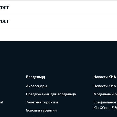
 7DCT
 7DCT
Владельцу
Новости КИА
Аксессуары
Новости КИА
Предложения для владельца
Модельный р
в!
7-летняя гарантия
Специальное
Kia XCeed FI
Условия гарантии