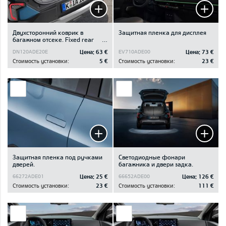
Двухсторонний коврик в
Защитная пленка для дисплея
багажном отсеке. Fixed rear
seats. Trunk with luggage
Цена:
63 €
Цена:
73 €
DN120ADE20E
EV710ADE00
board.
Стоимость установки:
5 €
Стоимость установки:
23 €
Защитная пленка под ручками
Светодиодные фонари
дверей.
багажника и двери задка.
Цена:
25 €
Цена:
126 €
66272ADE01
66652ADE00
Стоимость установки:
23 €
Стоимость установки:
111 €