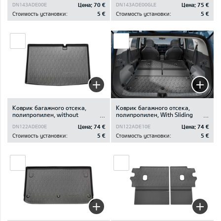
Цена:
70 €
Цена:
75 €
DN143ADE00E
DN143ADE00GLE
Стоимость установки:
5 €
Стоимость установки:
5 €
Коврик багажного отсека,
Коврик багажного отсека,
полипропилен, without
полипропилен, With Sliding
luggage bord / fix rear seats
Seats / with luggage board
Цена:
74 €
Цена:
74 €
DN122ADE00E
DN122ADE10E
Стоимость установки:
5 €
Стоимость установки:
5 €