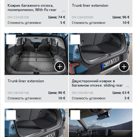
Коврик багажного отсека,
Trunk liner extension
полипропилен, With fix rear
Seats / with luggage board
Цена:
74 €
Цена:
96 €
DN122ADE20E
DN128ADE00E
Стоимость установки:
5 €
Стоимость установки:
10 €
Trunk liner extension
Двухсторонний коврик в
багажном отсеке. sliding rear
seats, with luggage board.
Цена:
96 €
Цена:
63 €
DN128ADE10E
DN120ADE10E
Стоимость установки:
10 €
Стоимость установки:
5 €