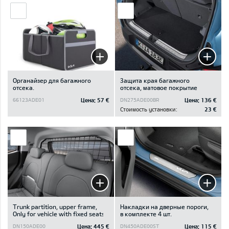
Oрганайзер для багажного
Защита края багажного
отсека.
отсека, матовое покрытие
Цена:
57 €
Цена:
136 €
66123ADE01
DN275ADE00BR
Стоимость установки:
23 €
Trunk partition, upper frame,
Накладки на дверные пороги,
Only for vehicle with fixed seats
в комплекте 4 шт.
Цена:
445 €
Цена:
115 €
DN150ADE00
DN450ADE00ST