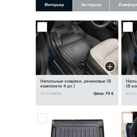
Интерьер
Экстерьер
Комфор
Напольные коврики, резиновые (В
Напо
комплекте 4 шт.)
(В ко
Цена:
79 €
AT131ADE00
AT141