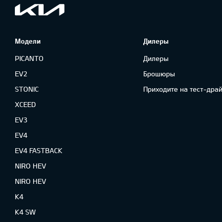
Модели
Дилеры
PICANTO
Дилеры
EV2
Брошюры
STONIC
Приходите на тест-драй
XCEED
EV3
EV4
EV4 FASTBACK
NIRO HEV
NIRO HEV
K4
K4 SW