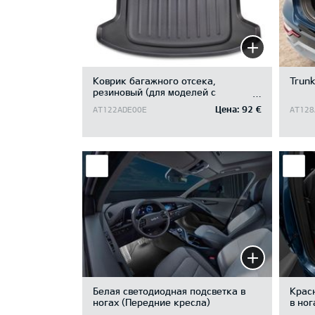
Коврик багажного отсека,
Trunk
резиновый (для моделей с
отделением под полом багажного
Цена:
92 €
AT122ADE00E
AT128
отсека)
Белая светодиодная подсветка в
Крас
ногах (Передние кресла)
в ног