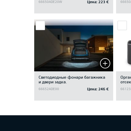
Цена:
223 €
66650ADE20W
66650
Светодиодные фонари багажника
Oрга
и двери задка.
отсек
Цена:
246 €
66652ADE00
66123