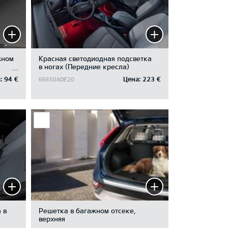
жном
Красная светодиодная подсветка
в ногах (Передние кресла)
ого
:
94 €
Цена:
223 €
66650ADE20
 в
Решетка в багажном отсеке,
верхняя