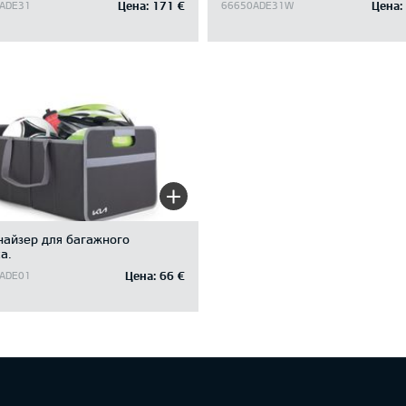
Цена:
171 €
Цена:
ADE31
66650ADE31W
найзер для багажного
а.
Цена:
66 €
ADE01