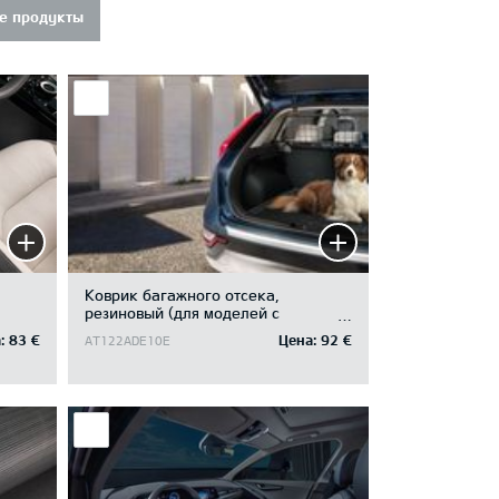
е продукты
Коврик багажного отсека,
резиновый (для моделей с
отделением под полом багажного
:
83 €
Цена:
92 €
AT122ADE10E
отсека)