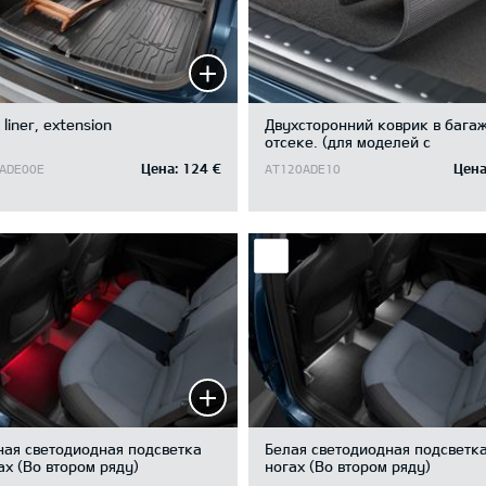
 liner, extension
Двухсторонний коврик в бага
отсеке. (для моделей с
отделением под полом багажн
Цена:
124 €
Цена
ADE00E
AT120ADE10
отсека)
ная светодиодная подсветка
Белая светодиодная подсветка
ах (Во втором ряду)
ногах (Во втором ряду)