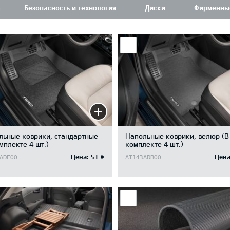
т
Безопасность и технология
Диски
Фирменны
льные коврики, стандартные
Напольные коврики, велюр (В
мплекте 4 шт.)
комплекте 4 шт.)
Цена:
51 €
Цена
ADE00
AT143ADB00