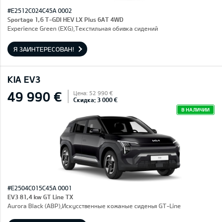
#E2512C024C45A 0002
Sportage 1,6 T-GDI HEV LX Plus 6AT 4WD
Experience Green (EXG),Текстильная обивка сидений
Я ЗАИНТЕРЕСОВАН!
KIA EV3
49 990 €
Цена: 52 990 €
Скидка: 3 000 €
В НАЛИЧИИ
#E2504C015C45A 0001
EV3 81,4 kw GT Line TX
Aurora Black (ABP),Искусственные кожаные сиденья GT-Line