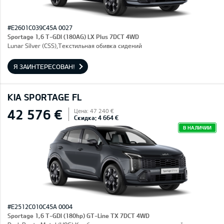
#E2601C039C45A 0027
Sportage 1,6 T-GDI (180AG) LX Plus 7DCT 4WD
Lunar Silver (CSS),Текстильная обивка сидений
Я ЗАИНТЕРЕСОВАН!
KIA SPORTAGE FL
42 576 €
Цена: 47 240 €
Скидка: 4 664 €
В НАЛИЧИИ
#E2512C010C45A 0004
Sportage 1,6 T-GDI (180hp) GT-Line TX 7DCT 4WD