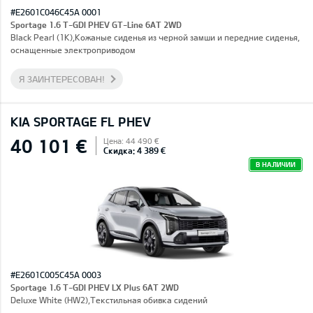
#E2601C046C45A 0001
Sportage 1.6 T-GDI PHEV GT-Line 6AT 2WD
Black Pearl (1K),Кожаные сиденья из черной замши и передние сиденья,
оснащенные электроприводом
Я ЗАИНТЕРЕСОВАН!
KIA SPORTAGE FL PHEV
40 101 €
Цена: 44 490 €
Скидка: 4 389 €
В НАЛИЧИИ
#E2601C005C45A 0003
Sportage 1.6 T-GDI PHEV LX Plus 6AT 2WD
Deluxe White (HW2),Текстильная обивка сидений