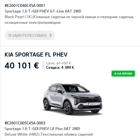
#E2601C046C45A 0001
Sportage 1.6 T-GDI PHEV GT-Line 6AT 2WD
Black Pearl (1K),Кожаные сиденья из черной замши и передние сиденья,
оснащенные электроприводом
Я ЗАИНТЕРЕСОВАН!
KIA SPORTAGE FL PHEV
40 101 €
Цена: 44 490 €
Скидка: 4 389 €
В НАЛИЧИИ
#E2601C005C45A 0003
Sportage 1.6 T-GDI PHEV LX Plus 6AT 2WD
Deluxe White (HW2),Текстильная обивка сидений