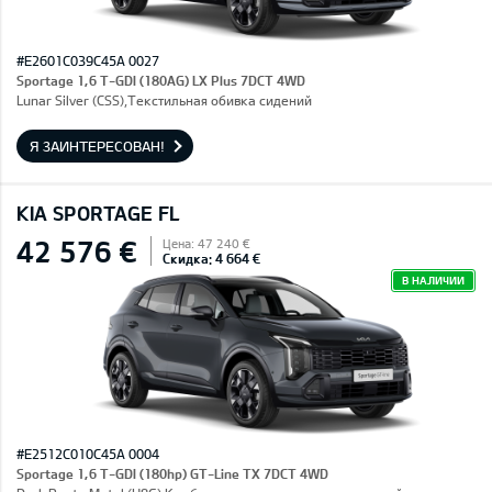
#E2601C039C45A 0027
Sportage 1,6 T-GDI (180AG) LX Plus 7DCT 4WD
Lunar Silver (CSS),Текстильная обивка сидений
Я ЗАИНТЕРЕСОВАН!
KIA SPORTAGE FL
42 576 €
Цена: 47 240 €
Скидка: 4 664 €
В НАЛИЧИИ
#E2512C010C45A 0004
Sportage 1,6 T-GDI (180hp) GT-Line TX 7DCT 4WD