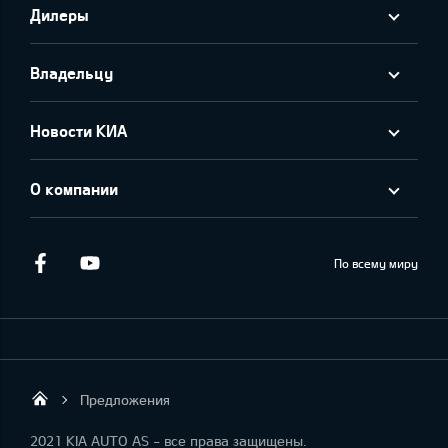
Дилеры
Владельцу
Новости КИА
О компании
Facebook
Youtube
По всему миру
Предложения
KIA AUTO AS
2021 KIA AUTO AS - все права защищены.