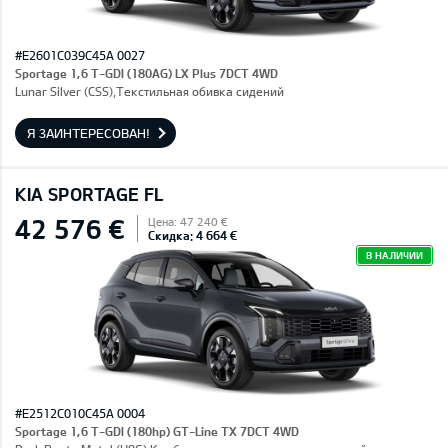
#E2601C039C45A 0027
Sportage 1,6 T-GDI (180AG) LX Plus 7DCT 4WD
Lunar Silver (CSS),Текстильная обивка сидений
Я ЗАИНТЕРЕСОВАН!
KIA SPORTAGE FL
42 576 €
Цена: 47 240 €
Скидка: 4 664 €
В НАЛИЧИИ
#E2512C010C45A 0004
Sportage 1,6 T-GDI (180hp) GT-Line TX 7DCT 4WD