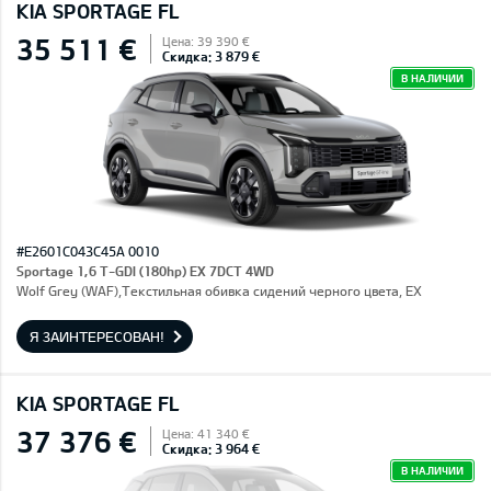
KIA SPORTAGE FL
35 511 €
Цена: 39 390 €
Скидка: 3 879 €
В НАЛИЧИИ
#E2601C043C45A 0010
Sportage 1,6 T-GDI (180hp) EX 7DCT 4WD
Wolf Grey (WAF),Текстильная обивка сидений черного цвета, EX
Я ЗАИНТЕРЕСОВАН!
KIA SPORTAGE FL
37 376 €
Цена: 41 340 €
Скидка: 3 964 €
В НАЛИЧИИ