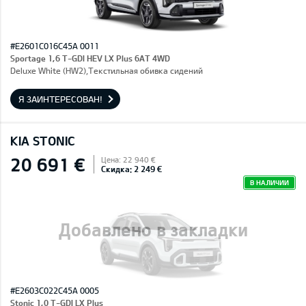
#E2601C016C45A 0011
Sportage 1,6 T-GDI HEV LX Plus 6AT 4WD
Deluxe White (HW2),Текстильная обивка сидений
Я ЗАИНТЕРЕСОВАН!
KIA STONIC
20 691 €
Цена: 22 940 €
Скидка: 2 249 €
В НАЛИЧИИ
Добавлено в закладки
#E2603C022C45A 0005
Stonic 1,0 T-GDI LX Plus