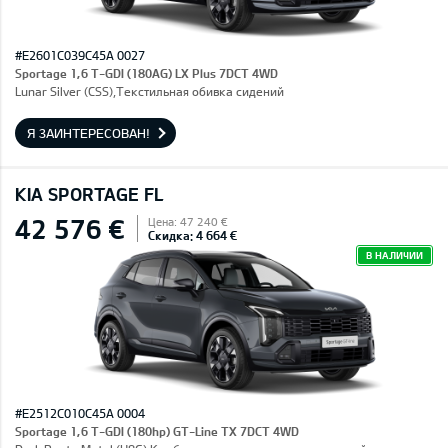
#E2601C039C45A 0027
Sportage 1,6 T-GDI (180AG) LX Plus 7DCT 4WD
Lunar Silver (CSS),Текстильная обивка сидений
Я ЗАИНТЕРЕСОВАН!
KIA SPORTAGE FL
42 576 €
Цена: 47 240 €
Скидка: 4 664 €
В НАЛИЧИИ
#E2512C010C45A 0004
Sportage 1,6 T-GDI (180hp) GT-Line TX 7DCT 4WD