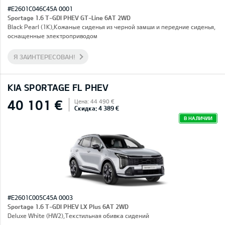
#E2601C046C45A 0001
Sportage 1.6 T-GDI PHEV GT-Line 6AT 2WD
Black Pearl (1K),Кожаные сиденья из черной замши и передние сиденья,
оснащенные электроприводом
Я ЗАИНТЕРЕСОВАН!
KIA SPORTAGE FL PHEV
40 101 €
Цена: 44 490 €
Скидка: 4 389 €
В НАЛИЧИИ
#E2601C005C45A 0003
Sportage 1.6 T-GDI PHEV LX Plus 6AT 2WD
Deluxe White (HW2),Текстильная обивка сидений