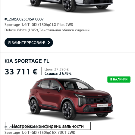
#E2605C025C45A 0007
Sportage 1,6 T-GDI (150hp) LX Plus 2WD
Deluxe White (HW2),Текстильная обивка сидений
Я ЗАИНТЕРЕСОВАН!
KIA SPORTAGE FL
33 711 €
Цена: 37 390 €
Скидка: 3 679 €
В НАЛИЧИИ
#E2606C058C45A 0001
Sportage 1,6 T-GDI (150hp) EX 7DCT 2WD