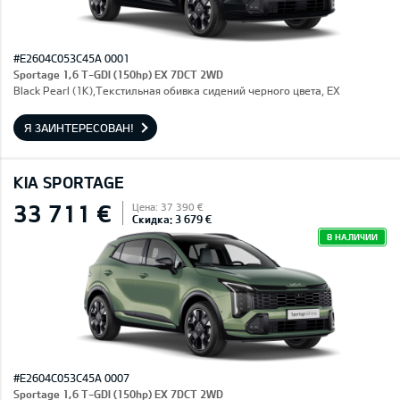
#E2604C053C45A 0001
Sportage 1,6 T-GDI (150hp) EX 7DCT 2WD
Black Pearl (1K),Текстильная обивка сидений черного цвета, EX
Я ЗАИНТЕРЕСОВАН!
KIA SPORTAGE
33 711 €
Цена: 37 390 €
Скидка: 3 679 €
В НАЛИЧИИ
#E2604C053C45A 0007
Sportage 1,6 T-GDI (150hp) EX 7DCT 2WD