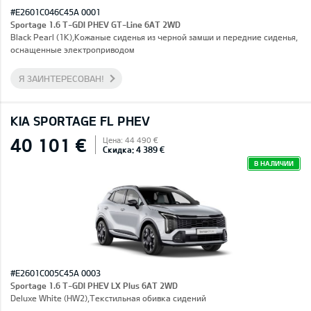
#E2601C046C45A 0001
Sportage 1.6 T-GDI PHEV GT-Line 6AT 2WD
Black Pearl (1K),Кожаные сиденья из черной замши и передние сиденья,
оснащенные электроприводом
Я ЗАИНТЕРЕСОВАН!
KIA SPORTAGE FL PHEV
40 101 €
Цена: 44 490 €
Скидка: 4 389 €
В НАЛИЧИИ
#E2601C005C45A 0003
Sportage 1.6 T-GDI PHEV LX Plus 6AT 2WD
Deluxe White (HW2),Текстильная обивка сидений