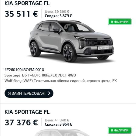
KIA SPORTAGE FL
35 511 €
Цена: 39 390 €
Скидка: 3 879 €
В НАЛИЧИИ
#E2601C043C45A 0010
Sportage 1,6 T-GDI (180hp) EX 7DCT 4WD
Wolf Grey (WAF),Текстильная обивка сидений черного цвета, EX
Я ЗАИНТЕРЕСОВАН!
KIA SPORTAGE FL
37 376 €
Цена: 41 340 €
Скидка: 3 964 €
В НАЛИЧИИ