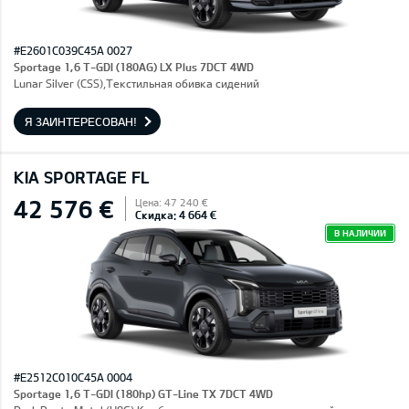
#E2601C039C45A 0027
Sportage 1,6 T-GDI (180AG) LX Plus 7DCT 4WD
Lunar Silver (CSS),Текстильная обивка сидений
Я ЗАИНТЕРЕСОВАН!
KIA SPORTAGE FL
42 576 €
Цена: 47 240 €
Скидка: 4 664 €
В НАЛИЧИИ
#E2512C010C45A 0004
Sportage 1,6 T-GDI (180hp) GT-Line TX 7DCT 4WD