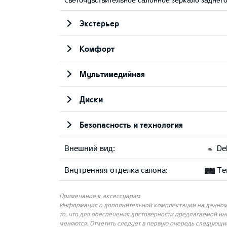
Экстерьер
Комфорт
Мультимедийная
Диски
Безопасность и технология
Внешний вид:
Del
Внутренняя отделка салона:
Тек
Примечание к аксессуарам
Информация о дополнительной комплектации на данном с
то, что для обеспечения достоверности предлагаемой и
меняются. Отметить следует в первую очередь следующи