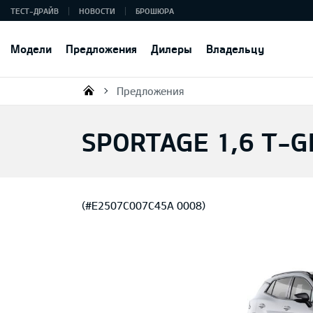
ТЕСТ-ДРАЙВ
НОВОСТИ
БРОШЮРА
Модели
Предложения
Дилеры
Владельцу
Предложения
KIA AUTO AS
SPORTAGE 1,6 T-G
(#E2507C007C45A 0008)