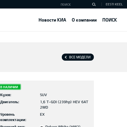
EESTI KEEL
Новости КИА
О компании
ПОИСК
ВСЕ МОДЕЛИ
В НАЛИЧИИ
Кузов:
SUV
Двигатель:
1,6 T-GDI (239hp) HEV 6AT
2WD
Уровень
EX
комплектации:
Внешний вид:
Deluxe White (HW2)