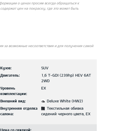
нформации о ценах просим всегда обращаться к
одержат цен на покраску, где это может быть
я за возможные несоответствия и для получения самой
Кузов:
SUV
Двигатель:
1,6 T-GDI (239hp) HEV 6AT
2WD
Уровень
EX
комплектации:
Внешний вид:
Deluxe White (HW2)
Внутренняя отделка
Текстильная обивка
салона:
сидений черного цвета, EX
Цена со скидкой: