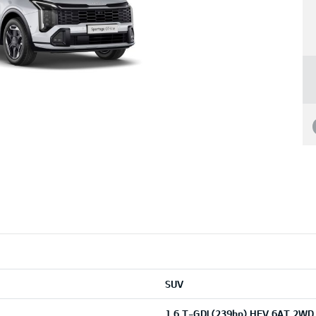
SUV
1,6 T-GDI (239hp) HEV 6AT 2WD