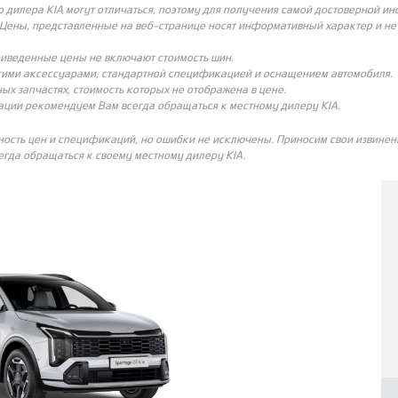
о дилера KIA могут отличаться, поэтому для получения самой достоверной и
Цены, представленные на веб-странице носят информативный характер и не с
риведенные цены не включают стоимость шин.
угими аксессуарами, стандартной спецификацией и оснащением автомобиля.
ых запчастях, стоимость которых не отображена в цене.
ации рекомендуем Вам всегда обращаться к местному дилеру KIA.
ность цен и спецификаций, но ошибки не исключены. Приносим свои извинени
гда обращаться к своему местному дилеру KIA.