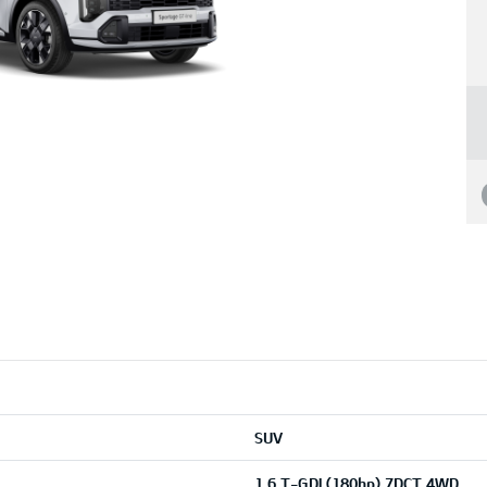
SUV
1,6 T-GDI (180hp) 7DCT 4WD