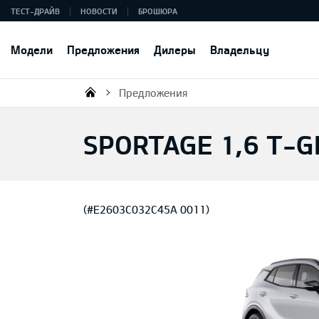
ТЕСТ-ДРАЙВ
НОВОСТИ
БРОШЮРА
Модели
Предложения
Дилеры
Владельцу
Предложения
KIA AUTO AS
SPORTAGE 1,6 T-G
(#E2603C032C45A 0011)