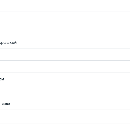
 крышкой
ом
 вида