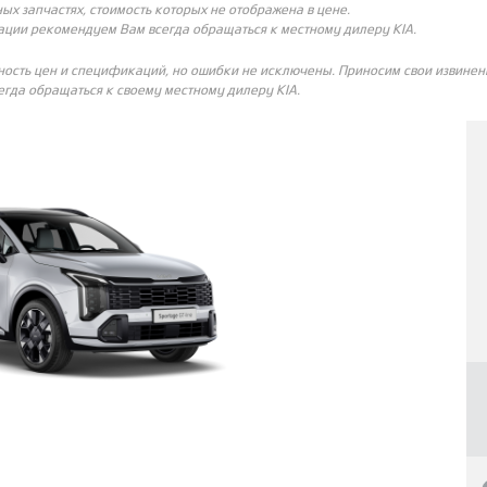
ых запчастях, стоимость которых не отображена в цене.
ации рекомендуем Вам всегда обращаться к местному дилеру KIA.
ность цен и спецификаций, но ошибки не исключены. Приносим свои извинени
гда обращаться к своему местному дилеру KIA.