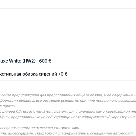
uxe White (HW2) +600 €
стильная обивка сидений +0 €
айте предусмотрена для предоставления общего обзора, и её содержание не
нформации делаются все разумные усилия, по причине постоянного усовершен
е пункты:
о дилера KIA могут отличаться, поэтому для получения самой достоверной и
Цены, представленные на веб-странице носят информативный характер и не с
риведенные цены не включают стоимость шин.
угими аксессуарами, стандартной спецификацией и оснащением автомобиля.