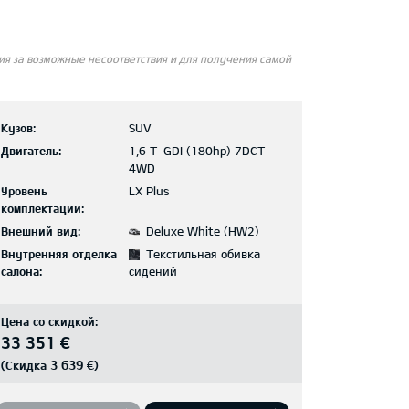
я за возможные несоответствия и для получения самой
Кузов:
SUV
Двигатель:
1,6 T-GDI (180hp) 7DCT
4WD
Уровень
LX Plus
комплектации:
Внешний вид:
Deluxe White (HW2)
Внутренняя отделка
Текстильная обивка
салона:
сидений
Цена со скидкой:
33 351 €
3 639 €
(Скидка
)