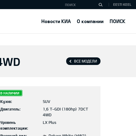
EESTI KEEL
Новости КИА
О компании
ПОИСК
 4WD
ВСЕ МОДЕЛИ
В НАЛИЧИИ
Кузов:
SUV
Двигатель:
1,6 T-GDI (180hp) 7DCT
4WD
Уровень
LX Plus
комплектации:
Внешний вид:
Deluxe White (HW2)