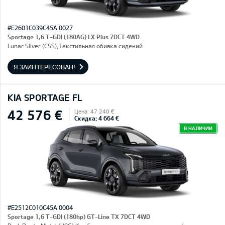
#E2601C039C45A 0027
Sportage 1,6 T-GDI (180AG) LX Plus 7DCT 4WD
Lunar Silver (CSS),Текстильная обивка сидений
Я ЗАИНТЕРЕСОВАН!
KIA SPORTAGE FL
42 576 €
Цена: 47 240 €
Скидка: 4 664 €
В НАЛИЧИИ
#E2512C010C45A 0004
Sportage 1,6 T-GDI (180hp) GT-Line TX 7DCT 4WD