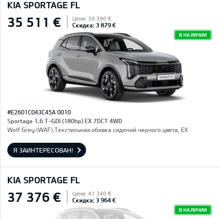
KIA SPORTAGE FL
35 511 €
Цена: 39 390 €
Скидка: 3 879 €
В НАЛИЧИИ
#E2601C043C45A 0010
Sportage 1,6 T-GDI (180hp) EX 7DCT 4WD
Wolf Grey (WAF),Текстильная обивка сидений черного цвета, EX
Я ЗАИНТЕРЕСОВАН!
KIA SPORTAGE FL
37 376 €
Цена: 41 340 €
Скидка: 3 964 €
В НАЛИЧИИ