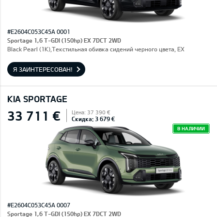
#E2604C053C45A 0001
Sportage 1,6 T-GDI (150hp) EX 7DCT 2WD
Black Pearl (1K),Текстильная обивка сидений черного цвета, EX
Я ЗАИНТЕРЕСОВАН!
KIA SPORTAGE
33 711 €
Цена: 37 390 €
Скидка: 3 679 €
В НАЛИЧИИ
#E2604C053C45A 0007
Sportage 1,6 T-GDI (150hp) EX 7DCT 2WD