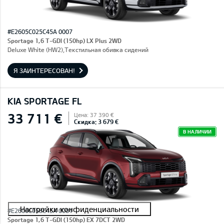
#E2605C025C45A 0007
Sportage 1,6 T-GDI (150hp) LX Plus 2WD
Deluxe White (HW2),Текстильная обивка сидений
Я ЗАИНТЕРЕСОВАН!
KIA SPORTAGE FL
33 711 €
Цена: 37 390 €
Скидка: 3 679 €
В НАЛИЧИИ
#E2606C058C45A 0001
Sportage 1,6 T-GDI (150hp) EX 7DCT 2WD