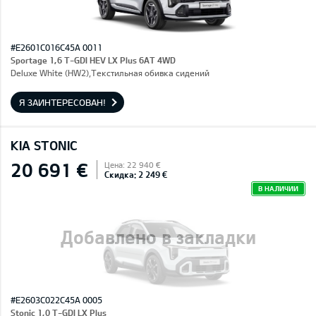
#E2601C016C45A 0011
Sportage 1,6 T-GDI HEV LX Plus 6AT 4WD
Deluxe White (HW2),Текстильная обивка сидений
Я ЗАИНТЕРЕСОВАН!
KIA STONIC
20 691 €
Цена: 22 940 €
Скидка: 2 249 €
В НАЛИЧИИ
Добавлено в закладки
#E2603C022C45A 0005
Stonic 1,0 T-GDI LX Plus