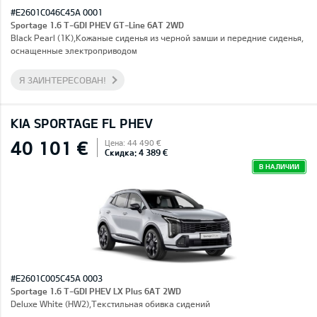
#E2601C046C45A 0001
Sportage 1.6 T-GDI PHEV GT-Line 6AT 2WD
Black Pearl (1K),Кожаные сиденья из черной замши и передние сиденья,
оснащенные электроприводом
Я ЗАИНТЕРЕСОВАН!
KIA SPORTAGE FL PHEV
40 101 €
Цена: 44 490 €
Скидка: 4 389 €
В НАЛИЧИИ
#E2601C005C45A 0003
Sportage 1.6 T-GDI PHEV LX Plus 6AT 2WD
Deluxe White (HW2),Текстильная обивка сидений