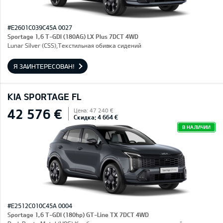
#E2601C039C45A 0027
Sportage 1,6 T-GDI (180AG) LX Plus 7DCT 4WD
Lunar Silver (CSS),Текстильная обивка сидений
Я ЗАИНТЕРЕСОВАН!
KIA SPORTAGE FL
42 576 €
Цена: 47 240 €
Скидка: 4 664 €
В НАЛИЧИИ
#E2512C010C45A 0004
Sportage 1,6 T-GDI (180hp) GT-Line TX 7DCT 4WD