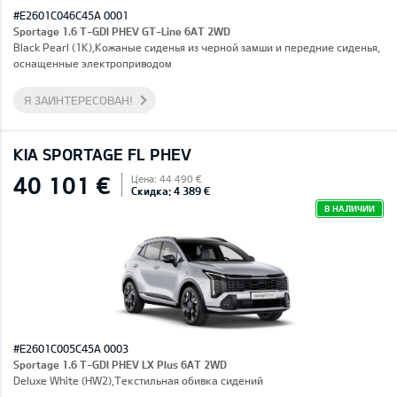
#E2601C046C45A 0001
Sportage 1.6 T-GDI PHEV GT-Line 6AT 2WD
Black Pearl (1K),Кожаные сиденья из черной замши и передние сиденья,
оснащенные электроприводом
Я ЗАИНТЕРЕСОВАН!
KIA SPORTAGE FL PHEV
40 101 €
Цена: 44 490 €
Скидка: 4 389 €
В НАЛИЧИИ
#E2601C005C45A 0003
Sportage 1.6 T-GDI PHEV LX Plus 6AT 2WD
Deluxe White (HW2),Текстильная обивка сидений