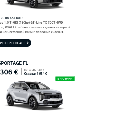
1C018C45A 0013
ge 1,6 T-GDI (180hp) GT-Line TX 7DCT 4WD
rey (WAF),Комбинированные сиденья из черной
и искусственной кожи и передние сиденья,
енные электроприводом и вентиляцией.
льское сиденье с функцией памяти.
АИНТЕРЕСОВАН!
 SPORTAGE FL
 306 €
Цена: 46 940 €
Скидка: 4 634 €
В НАЛИЧИИ