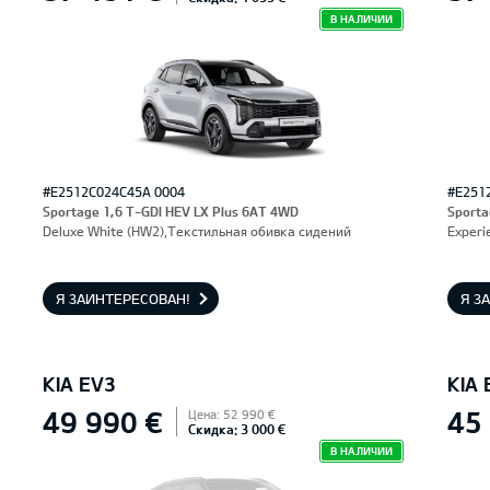
В НАЛИЧИИ
#E2512C024C45A 0004
#E251
Sportage 1,6 T-GDI HEV LX Plus 6AT 4WD
Sporta
Deluxe White (HW2),Текстильная обивка сидений
Experi
Я ЗАИНТЕРЕСОВАН!
Я З
KIA EV3
KIA 
49 990 €
45
Цена: 52 990 €
Скидка: 3 000 €
В НАЛИЧИИ