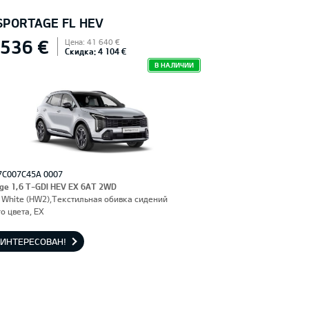
 SPORTAGE FL HEV
 536 €
Цена: 41 640 €
Скидка: 4 104 €
В НАЛИЧИИ
7C007C45A 0007
ge 1,6 T-GDI HEV EX 6AT 2WD
 White (HW2),Текстильная обивка сидений
о цвета, EX
АИНТЕРЕСОВАН!