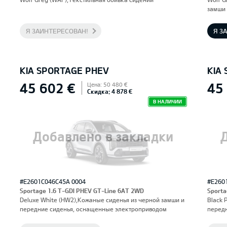
замши 
оснащ
Водите
Я ЗАИНТЕРЕСОВАН!
Я З
KIA SPORTAGE PHEV
KIA
45 602 €
45
Цена: 50 480 €
Скидка: 4 878 €
В НАЛИЧИИ
Добавлено в закладки
#E2601C046C45A 0004
#E260
Sportage 1.6 T-GDI PHEV GT-Line 6AT 2WD
Sporta
Deluxe White (HW2),Кожаные сиденья из черной замши и
Black 
передние сиденья, оснащенные электроприводом
перед