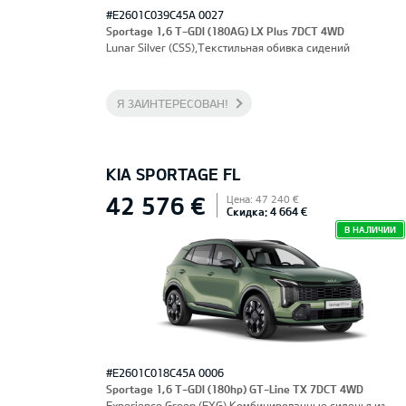
#E2601C039C45A 0027
Sportage 1,6 T-GDI (180AG) LX Plus 7DCT 4WD
Lunar Silver (CSS),Текстильная обивка сидений
Я ЗАИНТЕРЕСОВАН!
KIA SPORTAGE FL
42 576 €
Цена: 47 240 €
Скидка: 4 664 €
В НАЛИЧИИ
#E2601C018C45A 0006
Sportage 1,6 T-GDI (180hp) GT-Line TX 7DCT 4WD
Experience Green (EXG),Комбинированные сиденья из