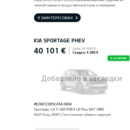
черной замши и искусственной кожи и передние
сиденья, оснащенные электроприводом и вентиляцией.
Водительское сиденье с функцией памяти.
Я ЗАИНТЕРЕСОВАН!
KIA SPORTAGE PHEV
40 101 €
Цена: 44 490 €
Скидка: 4 389 €
В НАЛИЧИИ
Добавлено в закладки
#E2601C005C45A 0004
Sportage 1.6 T-GDI PHEV LX Plus 6AT 2WD
Wolf Grey (WAF),Текстильная обивка сидений