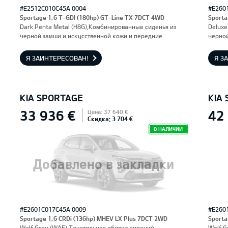
#E2512C010C45A 0004
#E260
Sportage 1,6 T-GDI (180hp) GT-Line TX 7DCT 4WD
Sporta
Dark Penta Metal (H8G),Комбинированные сиденья из
Deluxe
черной замши и искусственной кожи и передние
черной
сиденья, оснащенные электроприводом и вентиляцией.
сидень
Водительское сиденье с функцией памяти.
Водите
Я ЗАИНТЕРЕСОВАН!
Я З
KIA SPORTAGE
KIA
33 936 €
42
Цена: 37 640 €
Скидка: 3 704 €
В НАЛИЧИИ
Добавлено в закладки
#E2601C017C45A 0009
#E260
Sportage 1,6 CRDi (136hp) MHEV LX Plus 7DCT 2WD
Sporta
Wolf Grey (WAF),Текстильная обивка сидений
Wolf G