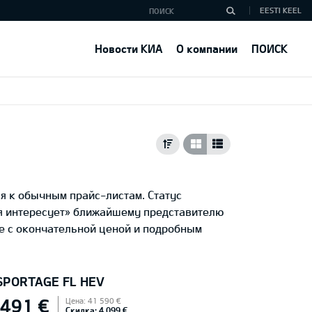
EESTI KEEL
Новости КИА
О компании
ПОИСК
я к обычным прайс-листам. Статус
ня интересует» ближайшему представителю
е с окончательной ценой и подробным
 SPORTAGE FL HEV
 491 €
Цена: 41 590 €
Скидка: 4 099 €