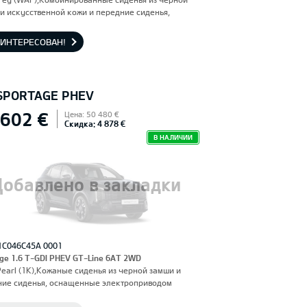
и искусственной кожи и передние сиденья,
енные электроприводом и вентиляцией.
льское сиденье с функцией памяти.
АИНТЕРЕСОВАН!
 SPORTAGE PHEV
 602 €
Цена: 50 480 €
Скидка: 4 878 €
В НАЛИЧИИ
Добавлено в закладки
1C046C45A 0001
ge 1.6 T-GDI PHEV GT-Line 6AT 2WD
Pearl (1K),Кожаные сиденья из черной замши и
ние сиденья, оснащенные электроприводом