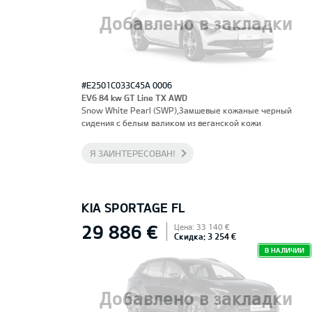
Добавлено в закладки
#E2501C033C45A 0006
EV6 84 kw GT Line TX AWD
Snow White Pearl (SWP),Замшевые кожаные черный
сидения с белым валиком из веганской кожи
Я ЗАИНТЕРЕСОВАН!
KIA SPORTAGE FL
29 886 €
Цена: 33 140 €
Скидка: 3 254 €
В НАЛИЧИИ
Добавлено в закладки