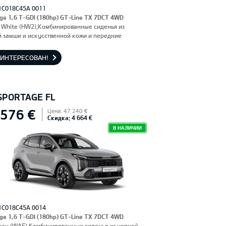
1C018C45A 0011
ge 1,6 T-GDI (180hp) GT-Line TX 7DCT 4WD
 White (HW2),Комбинированные сиденья из
 замши и искусственной кожи и передние
я, оснащенные электроприводом и вентиляцией.
льское сиденье с функцией памяти.
АИНТЕРЕСОВАН!
 SPORTAGE FL
 576 €
Цена: 47 240 €
Скидка: 4 664 €
В НАЛИЧИИ
1C018C45A 0014
ge 1,6 T-GDI (180hp) GT-Line TX 7DCT 4WD
rey (WAF),Комбинированные сиденья из черной