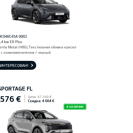
9C046C45A 0002
,4 kw EX Plus
enta Metal (H8G),Текстильная обивка кресел
 с кожезаменителем / черный
АИНТЕРЕСОВАН!
 SPORTAGE FL
 576 €
Цена: 47 240 €
Скидка: 4 664 €
В НАЛИЧИИ