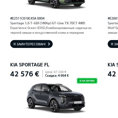
#E2511C019C45A 0004
#E260
Sportage 1,6 T-GDI (180hp) GT-Line TX 7DCT 4WD
Sporta
Experience Green (EXG),Комбинированные сиденья из
Wolf G
черной замши и искусственной кожи и передние
замши 
сиденья, оснащенные электроприводом и вентиляцией.
оснащ
Водительское сиденье с функцией памяти.
Водите
Я ЗАИНТЕРЕСОВАН!
Я З
KIA SPORTAGE FL
KIA
42 576 €
42
Цена: 47 240 €
Скидка: 4 664 €
В НАЛИЧИИ