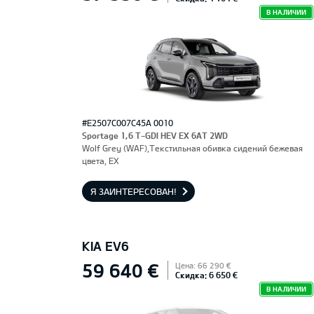
В НАЛИЧИИ
#E2507C007C45A 0010
Sportage 1,6 T-GDI HEV EX 6AT 2WD
Wolf Grey (WAF),Текстильная обивка сидений бежевая
цвета, EX
Я ЗАИНТЕРЕСОВАН!
KIA EV6
59 640 €
Цена: 66 290 €
Скидка: 6 650 €
В НАЛИЧИИ