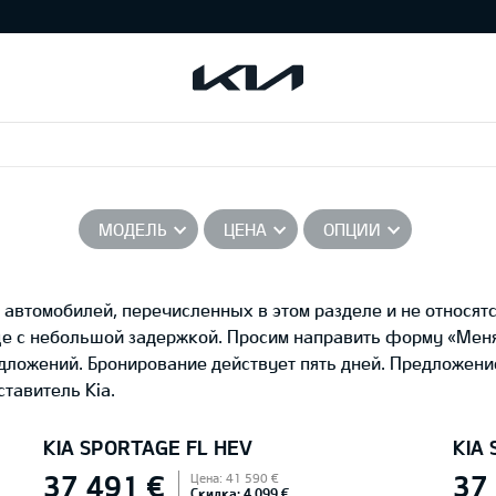
МОДЕЛЬ
ЦЕНА
ОПЦИИ
автомобилей, перечисленных в этом разделе и не относятс
це с небольшой задержкой. Просим направить форму «Ме
едложений. Бронирование действует пять дней. Предложени
тавитель Kia.
KIA SPORTAGE FL HEV
KIA
37 491 €
37
Цена: 41 590 €
Скидка: 4 099 €