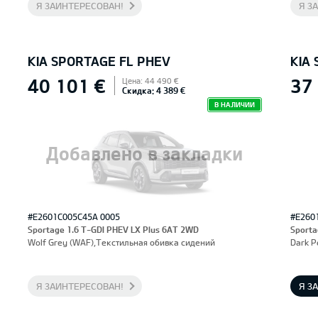
Я ЗАИНТЕРЕСОВАН!
Я З
KIA SPORTAGE FL PHEV
KIA
40 101 €
37
Цена: 44 490 €
Скидка: 4 389 €
В НАЛИЧИИ
Добавлено в закладки
#E2601C005C45A 0005
#E260
Sportage 1.6 T-GDI PHEV LX Plus 6AT 2WD
Sporta
Wolf Grey (WAF),Текстильная обивка сидений
Dark P
Я ЗАИНТЕРЕСОВАН!
Я З