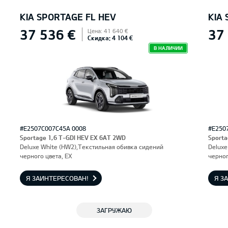
KIA SPORTAGE FL HEV
KIA
37 536 €
37
Цена: 41 640 €
Скидка: 4 104 €
В НАЛИЧИИ
#E2507C007C45A 0008
#E250
Sportage 1,6 T-GDI HEV EX 6AT 2WD
Sporta
Deluxe White (HW2),Текстильная обивка сидений
Deluxe
черного цвета, EX
черног
Я ЗАИНТЕРЕСОВАН!
Я З
ЗАГРУЖАЮ