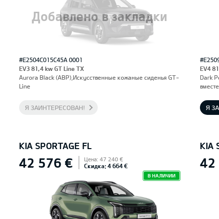
Добавлено в закладки
#E2504C015C45A 0001
#E250
EV3 81,4 kw GT Line TX
EV4 81
Aurora Black (ABP),Искусственные кожаные сиденья GT-
Dark P
Line
вместе
Я ЗАИНТЕРЕСОВАН!
Я З
KIA SPORTAGE FL
KIA
42 576 €
42
Цена: 47 240 €
Скидка: 4 664 €
В НАЛИЧИИ