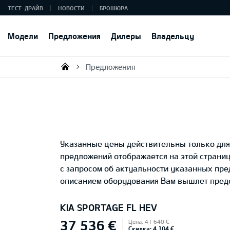
ТЕСТ-ДРАЙВ
НОВОСТИ
БРОШЮРА
Модели
Предложения
Дилеры
Владельцу
Предложения
KIA AUTO AS
Указанные цены действительны только для 
предложений отображается на этой страни
с запросом об актуальности указанных пр
описанием оборудования Вам вышлет предс
KIA SPORTAGE FL HEV
37 536 €
Цена: 41 640 €
Скидка: 4 104 €