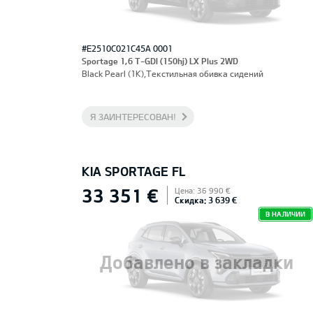
#E2510C021C45A 0001
Sportage 1,6 T-GDI (150hj) LX Plus 2WD
Black Pearl (1K),Текстильная обивка сидений
Я ЗАИНТЕРЕСОВАН!
KIA SPORTAGE FL
33 351 €
Цена: 36 990 €
Скидка: 3 639 €
В НАЛИЧИИ
Добавлено в закладки