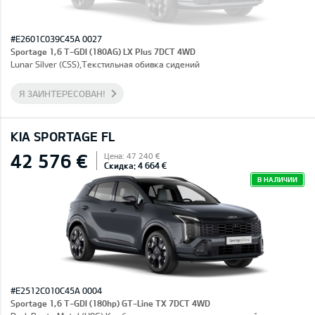
#E2601C039C45A 0027
Sportage 1,6 T-GDI (180AG) LX Plus 7DCT 4WD
Lunar Silver (CSS),Текстильная обивка сидений
Я ЗАИНТЕРЕСОВАН!
KIA SPORTAGE FL
42 576 €
Цена: 47 240 €
Скидка: 4 664 €
В НАЛИЧИИ
#E2512C010C45A 0004
Sportage 1,6 T-GDI (180hp) GT-Line TX 7DCT 4WD