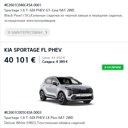
#E2601C046C45A 0001
Sportage 1.6 T-GDI PHEV GT-Line 6AT 2WD
Black Pearl (1K),Кожаные сиденья из черной замши и передние сиденья,
оснащенные электроприводом
Я ЗАИНТЕРЕСОВАН!
KIA SPORTAGE FL PHEV
40 101 €
Цена: 44 490 €
Скидка: 4 389 €
В НАЛИЧИИ
#E2601C005C45A 0003
Sportage 1.6 T-GDI PHEV LX Plus 6AT 2WD
Deluxe White (HW2),Текстильная обивка сидений