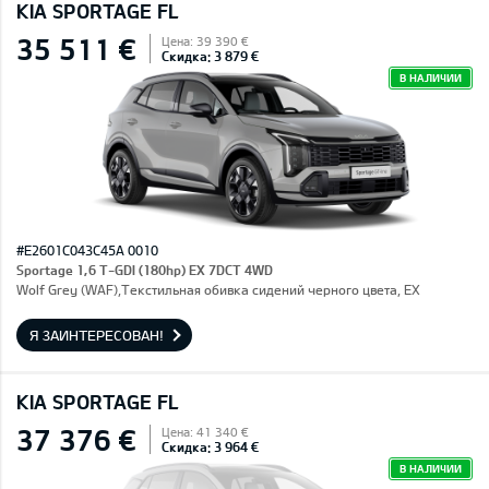
KIA SPORTAGE FL
35 511 €
Цена: 39 390 €
Скидка: 3 879 €
В НАЛИЧИИ
#E2601C043C45A 0010
Sportage 1,6 T-GDI (180hp) EX 7DCT 4WD
Wolf Grey (WAF),Текстильная обивка сидений черного цвета, EX
Я ЗАИНТЕРЕСОВАН!
KIA SPORTAGE FL
37 376 €
Цена: 41 340 €
Скидка: 3 964 €
В НАЛИЧИИ