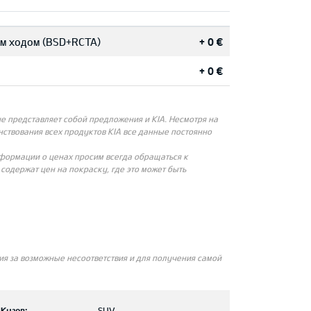
им ходом (BSD+RCTA)
+ 0 €
+ 0 €
 представляет собой предложения и KIA. Несмотря на
ствования всех продуктов KIA все данные постоянно
нформации о ценах просим всегда обращаться к
одержат цен на покраску, где это может быть
я за возможные несоответствия и для получения самой
Кузов:
SUV