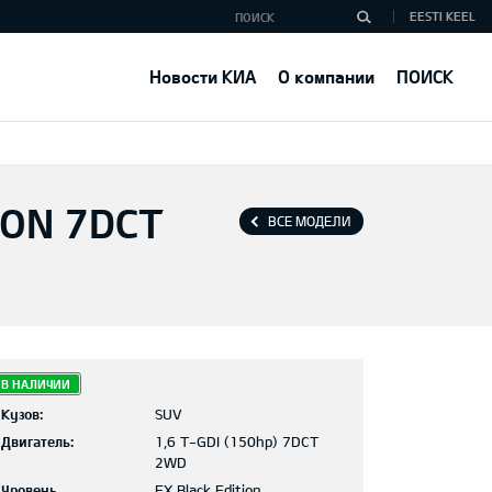
EESTI KEEL
Новости КИА
О компании
ПОИСК
ION 7DCT
ВСЕ МОДЕЛИ
В НАЛИЧИИ
Кузов:
SUV
Двигатель:
1,6 T-GDI (150hp) 7DCT
2WD
Уровень
EX Black Edition