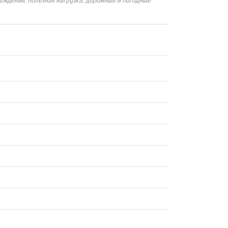
вождения, полезная нагрузка, дорожные и погодные