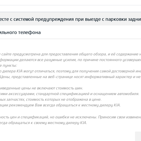
есте с системой предупреждения при выезде с парковки задн
бильного телефона
айте предусмотрена для предоставления общего обзора, и её содержание не
нформации делаются все разумные усилия, по причине постоянного усовершен
е пункты:
о дилера KIA могут отличаться, поэтому для получения самой достоверной и
Цены, представленные на веб-странице носят информативный характер и не с
риведенные цены не включают стоимость шин.
угими аксессуарами, стандартной спецификацией и оснащением автомобиля.
ых запчастях, стоимость которых не отображена в цене.
ации рекомендуем Вам всегда обращаться к местному дилеру KIA.
ность цен и спецификаций, но ошибки не исключены. Приносим свои извинени
гда обращаться к своему местному дилеру KIA.