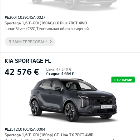
#E2601C039C45A 0027
Sportage 1,6 T-GDI (180AG) LX Plus 7DCT 4WD
Lunar Silver (CSS),Текстильная обивка сидений
Я ЗАИНТЕРЕСОВАН!
KIA SPORTAGE FL
42 576 €
Цена: 47 240 €
Скидка: 4 664 €
В НАЛИЧИИ
#E2512C010C45A 0004
Sportage 1,6 T-GDI (180hp) GT-Line TX 7DCT 4WD