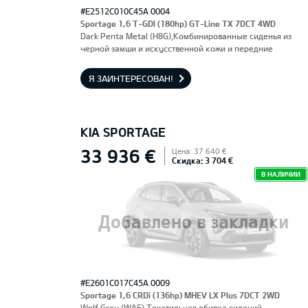
#E2512C010C45A 0004
Sportage 1,6 T-GDI (180hp) GT-Line TX 7DCT 4WD
Dark Penta Metal (H8G),Комбинированные сиденья из
черной замши и искусственной кожи и передние
сиденья, оснащенные электроприводом и вентиляцией.
Водительское сиденье с функцией памяти.
Я ЗАИНТЕРЕСОВАН!
KIA SPORTAGE
33 936 €
Цена: 37 640 €
Скидка: 3 704 €
В НАЛИЧИИ
Добавлено в закладки
#E2601C017C45A 0009
Sportage 1,6 CRDi (136hp) MHEV LX Plus 7DCT 2WD
Wolf Grey (WAF),Текстильная обивка сидений