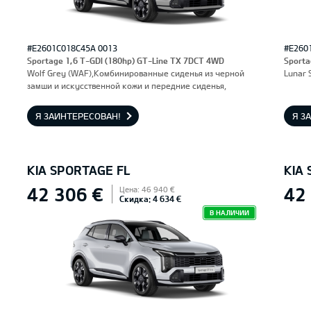
#E2601C018C45A 0013
#E260
Sportage 1,6 T-GDI (180hp) GT-Line TX 7DCT 4WD
Sporta
Wolf Grey (WAF),Комбинированные сиденья из черной
Lunar 
замши и искусственной кожи и передние сиденья,
оснащенные электроприводом и вентиляцией.
Водительское сиденье с функцией памяти.
Я ЗАИНТЕРЕСОВАН!
Я З
KIA SPORTAGE FL
KIA
42 306 €
42
Цена: 46 940 €
Скидка: 4 634 €
В НАЛИЧИИ