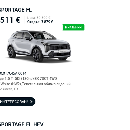
 SPORTAGE FL
 511 €
Цена: 39 390 €
Скидка: 3 879 €
В НАЛИЧИИ
0C017C45A 0014
ge 1,6 T-GDI (180hp) EX 7DCT 4WD
 White (HW2),Текстильная обивка сидений
о цвета, EX
АИНТЕРЕСОВАН!
 SPORTAGE FL HEV