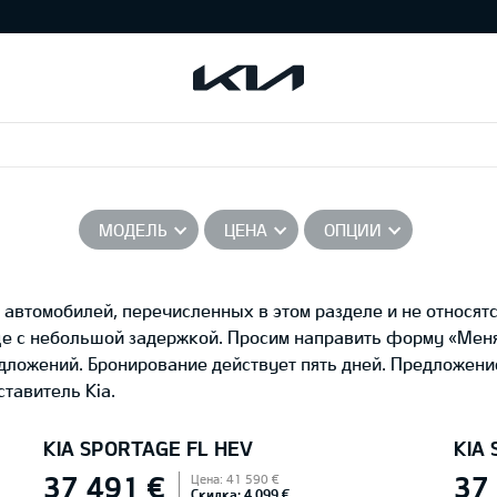
МОДЕЛЬ
ЦЕНА
ОПЦИИ
автомобилей, перечисленных в этом разделе и не относятс
це с небольшой задержкой. Просим направить форму «Ме
едложений. Бронирование действует пять дней. Предложени
тавитель Kia.
KIA SPORTAGE FL HEV
KIA
37 491 €
37
Цена: 41 590 €
Скидка: 4 099 €