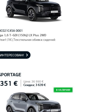
0C021C45A 0001
ge 1,6 T-GDI (150hj) LX Plus 2WD
Pearl (1K),Текстильная обивка сидений
АИНТЕРЕСОВАН!
 SPORTAGE
 351 €
Цена: 36 990 €
Скидка: 3 639 €
В НАЛИЧИИ