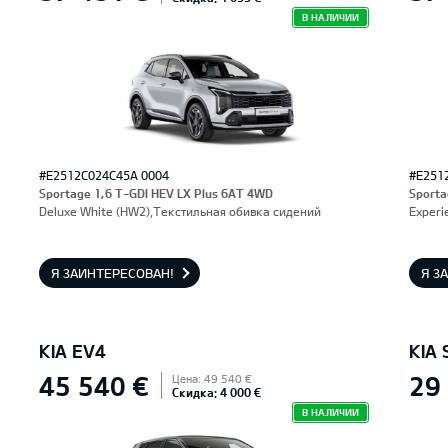
В НАЛИЧИИ
#E2512C024C45A 0004
#E251
Sportage 1,6 T-GDI HEV LX Plus 6AT 4WD
Sporta
Deluxe White (HW2),Текстильная обивка сидений
Experi
Я ЗАИНТЕРЕСОВАН!
Я З
KIA EV4
KIA
45 540 €
29
Цена: 49 540 €
Скидка: 4 000 €
В НАЛИЧИИ