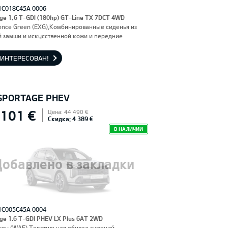
1C018C45A 0006
ge 1,6 T-GDI (180hp) GT-Line TX 7DCT 4WD
ence Green (EXG),Комбинированные сиденья из
 замши и искусственной кожи и передние
я, оснащенные электроприводом и вентиляцией.
льское сиденье с функцией памяти.
АИНТЕРЕСОВАН!
 SPORTAGE PHEV
 101 €
Цена: 44 490 €
Скидка: 4 389 €
В НАЛИЧИИ
Добавлено в закладки
1C005C45A 0004
ge 1.6 T-GDI PHEV LX Plus 6AT 2WD
rey (WAF),Текстильная обивка сидений