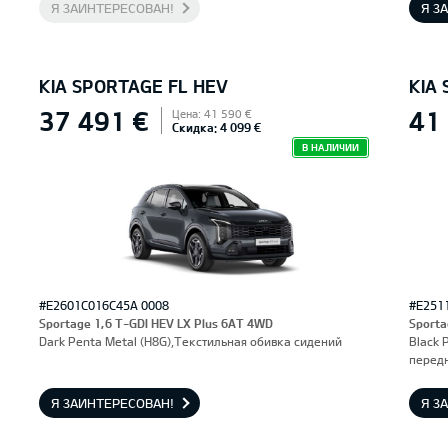
Я ЗАИНТЕРЕСОВАН!
Я З
KIA SPORTAGE FL HEV
KIA
37 491 €
41
Цена: 41 590 €
Скидка: 4 099 €
В НАЛИЧИИ
#E2601C016C45A 0008
#E251
Sportage 1,6 T-GDI HEV LX Plus 6AT 4WD
Sporta
Dark Penta Metal (H8G),Текстильная обивка сидений
Black 
перед
Я ЗАИНТЕРЕСОВАН!
Я З