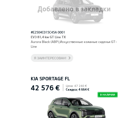
Добавлено в закладки
#E2504C015C45A 0001
EV3 81,4 kw GT Line TX
Aurora Black (ABP),Искусственные кожаные сиденья GT-
Line
Я ЗАИНТЕРЕСОВАН!
KIA SPORTAGE FL
42 576 €
Цена: 47 240 €
Скидка: 4 664 €
В НАЛИЧИИ