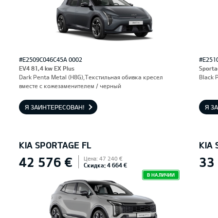
#E2509C046C45A 0002
#E251
EV4 81,4 kw EX Plus
Sporta
Dark Penta Metal (H8G),Текстильная обивка кресел
Black 
вместе с кожезаменителем / черный
Я ЗАИНТЕРЕСОВАН!
Я З
KIA SPORTAGE FL
KIA
42 576 €
33
Цена: 47 240 €
Скидка: 4 664 €
В НАЛИЧИИ