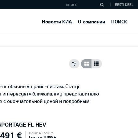
EESTI KEEL
Новости КИА
О компании
ПОИСК
я к обычным прайс-листам. Статус
ня интересует» ближайшему представителю
е с окончательной ценой и подробным
 SPORTAGE FL HEV
 491 €
Цена: 41 590 €
Скидка: 4 099 €