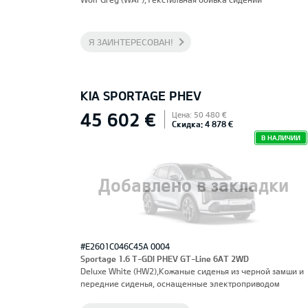
Я ЗАИНТЕРЕСОВАН!
KIA SPORTAGE PHEV
45 602 €
Цена: 50 480 €
Скидка: 4 878 €
В НАЛИЧИИ
Добавлено в закладки
#E2601C046C45A 0004
Sportage 1.6 T-GDI PHEV GT-Line 6AT 2WD
Deluxe White (HW2),Кожаные сиденья из черной замши и
передние сиденья, оснащенные электроприводом