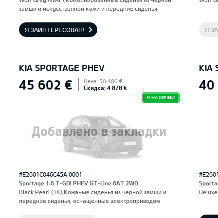
замши и искусственной кожи и передние сиденья,
оснащенные электроприводом и вентиляцией.
Водительское сиденье с функцией памяти.
Я ЗАИНТЕРЕСОВАН!
Я З
KIA SPORTAGE PHEV
KIA
45 602 €
40
Цена: 50 480 €
Скидка: 4 878 €
В НАЛИЧИИ
Добавлено в закладки
#E2601C046C45A 0001
#E260
Sportage 1.6 T-GDI PHEV GT-Line 6AT 2WD
Sporta
Black Pearl (1K),Кожаные сиденья из черной замши и
Deluxe
передние сиденья, оснащенные электроприводом