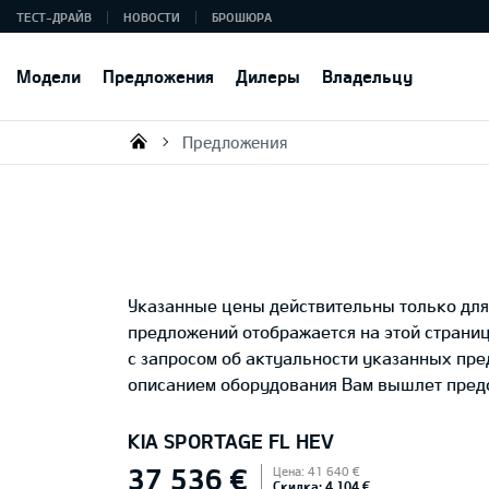
ТЕСТ-ДРАЙВ
НОВОСТИ
БРОШЮРА
Модели
Предложения
Дилеры
Владельцу
Предложения
KIA AUTO AS
Указанные цены действительны только для 
предложений отображается на этой страни
с запросом об актуальности указанных пр
описанием оборудования Вам вышлет предс
KIA SPORTAGE FL HEV
37 536 €
Цена: 41 640 €
Скидка: 4 104 €