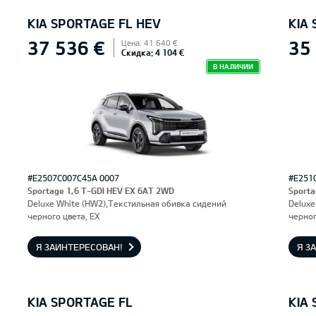
KIA SPORTAGE FL HEV
KIA
37 536 €
35
Цена: 41 640 €
Скидка: 4 104 €
В НАЛИЧИИ
#E2507C007C45A 0007
#E251
Sportage 1,6 T-GDI HEV EX 6AT 2WD
Sporta
Deluxe White (HW2),Текстильная обивка сидений
Deluxe
черного цвета, EX
черног
Я ЗАИНТЕРЕСОВАН!
Я З
KIA SPORTAGE FL
KIA