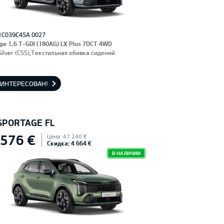
1C039C45A 0027
ge 1,6 T-GDI (180AG) LX Plus 7DCT 4WD
Silver (CSS),Текстильная обивка сидений
АИНТЕРЕСОВАН!
 SPORTAGE FL
 576 €
Цена: 47 240 €
Скидка: 4 664 €
В НАЛИЧИИ