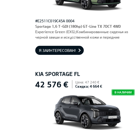
#E2511C019C45A 0004
Sportage 1,6 T-GDI (180hp) GT-Line TX 7DCT 4WD
Experience Green (EXG),Комбинированные сиденья из
черной замши и искусственной кожи и передние
сиденья, оснащенные электроприводом и вентиляцией.
Водительское сиденье с функцией памяти.
Я ЗАИНТЕРЕСОВАН!
KIA SPORTAGE FL
42 576 €
Цена: 47 240 €
Скидка: 4 664 €
В НАЛИЧИИ