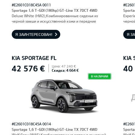
#E2601C018C45A 0011
#E260
Sportage 1,6 T-GDI (180hp) GT-Line TX 7DCT 4WD
Sporta
Deluxe White (HW2),Комбинированные сиденья из
Experi
черной замши и искусственной кожи и передние
черной
сиденья, оснащенные электроприводом и вентиляцией.
сидень
Водительское сиденье с функцией памяти.
Водите
Я ЗАИНТЕРЕСОВАН!
Я З
KIA SPORTAGE FL
KIA
42 576 €
40
Цена: 47 240 €
Скидка: 4 664 €
В НАЛИЧИИ
#E2601C018C45A 0014
#E260
Sportage 1,6 T-GDI (180hp) GT-Line TX 7DCT 4WD
Sporta
Wolf Grey (WAF),Комбинированные сиденья из черной
Wolf G