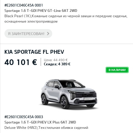
#E2601C046C45A 0001
Sportage 1.6 T-GDI PHEV GT-Line 6AT 2WD
Black Pearl (1K),Кожаные сиденья из черной замши и передние сиденья,
оснащенные электроприводом
Я ЗАИНТЕРЕСОВАН!
KIA SPORTAGE FL PHEV
40 101 €
Цена: 44 490 €
Скидка: 4 389 €
В НАЛИЧИИ
#E2601C005C45A 0003
Sportage 1.6 T-GDI PHEV LX Plus 6AT 2WD
Deluxe White (HW2),Текстильная обивка сидений