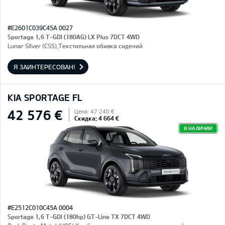
#E2601C039C45A 0027
Sportage 1,6 T-GDI (180AG) LX Plus 7DCT 4WD
Lunar Silver (CSS),Текстильная обивка сидений
Я ЗАИНТЕРЕСОВАН!
KIA SPORTAGE FL
42 576 €
Цена: 47 240 €
Скидка: 4 664 €
В НАЛИЧИИ
#E2512C010C45A 0004
Sportage 1,6 T-GDI (180hp) GT-Line TX 7DCT 4WD