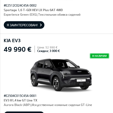
#E2512C024C45A 0002
Sportage 1,6 T-GDI HEV LX Plus 6AT 4WD
Experience Green (EXG),Текстильная обивка сидений
Я ЗАИНТЕРЕСОВАН!
KIA EV3
49 990 €
Цена: 52 990 €
Скидка: 3 000 €
В НАЛИЧИИ
#E2504C015C45A 0001
EV3 81,4 kw GT Line TX
Aurora Black (ABP),Искусственные кожаные сиденья GT-Line