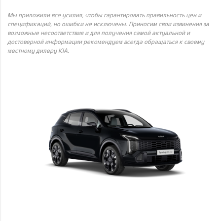
Мы приложили все усилия, чтобы гарантировать правильность цен и
спецификаций, но ошибки не исключены. Приносим свои извинения за
возможные несоответствия и для получения самой актуальной и
достоверной информации рекомендуем всегда обращаться к своему
местному дилеру KIA.