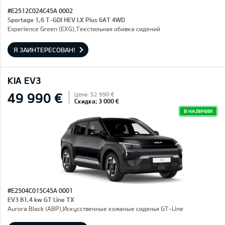
#E2512C024C45A 0002
Sportage 1,6 T-GDI HEV LX Plus 6AT 4WD
Experience Green (EXG),Текстильная обивка сидений
Я ЗАИНТЕРЕСОВАН!
KIA EV3
49 990 €
Цена: 52 990 €
Скидка: 3 000 €
В НАЛИЧИИ
#E2504C015C45A 0001
EV3 81,4 kw GT Line TX
Aurora Black (ABP),Искусственные кожаные сиденья GT-Line