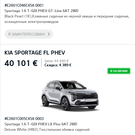
#E2601C046C45A 0001
Sportage 1.6 T-GDI PHEV GT-Line 6AT 2WD
Black Pearl (1K),Кожаные сиденья из черной замши и передние сиденья,
оснащенные электроприводом
Я ЗАИНТЕРЕСОВАН!
KIA SPORTAGE FL PHEV
40 101 €
Цена: 44 490 €
Скидка: 4 389 €
В НАЛИЧИИ
#E2601C005C45A 0003
Sportage 1.6 T-GDI PHEV LX Plus 6AT 2WD
Deluxe White (HW2),Текстильная обивка сидений