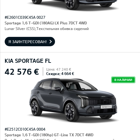
#E2601C039C45A 0027
Sportage 1,6 T-GDI (180AG) LX Plus 7DCT 4WD
Lunar Silver (CSS),Текстильная обивка сидений
Я ЗАИНТЕРЕСОВАН!
KIA SPORTAGE FL
42 576 €
Цена: 47 240 €
Скидка: 4 664 €
В НАЛИЧИИ
#E2512C010C45A 0004
Sportage 1,6 T-GDI (180hp) GT-Line TX 7DCT 4WD