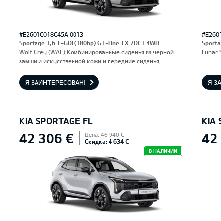
#E2601C018C45A 0013
#E260
Sportage 1,6 T-GDI (180hp) GT-Line TX 7DCT 4WD
Sporta
Wolf Grey (WAF),Комбинированные сиденья из черной
Lunar 
замши и искусственной кожи и передние сиденья,
оснащенные электроприводом и вентиляцией.
Водительское сиденье с функцией памяти.
Я ЗАИНТЕРЕСОВАН!
Я З
KIA SPORTAGE FL
KIA
42 306 €
42
Цена: 46 940 €
Скидка: 4 634 €
В НАЛИЧИИ