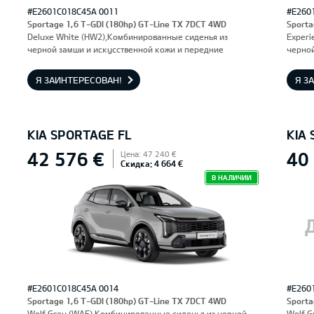
#E2601C018C45A 0011
#E260
Sportage 1,6 T-GDI (180hp) GT-Line TX 7DCT 4WD
Sporta
Deluxe White (HW2),Комбинированные сиденья из
Experi
черной замши и искусственной кожи и передние
черной
сиденья, оснащенные электроприводом и вентиляцией.
сидень
Водительское сиденье с функцией памяти.
Водите
Я ЗАИНТЕРЕСОВАН!
Я З
KIA SPORTAGE FL
KIA
42 576 €
40
Цена: 47 240 €
Скидка: 4 664 €
В НАЛИЧИИ
#E2601C018C45A 0014
#E260
Sportage 1,6 T-GDI (180hp) GT-Line TX 7DCT 4WD
Sporta
Wolf Grey (WAF),Комбинированные сиденья из черной
Wolf G