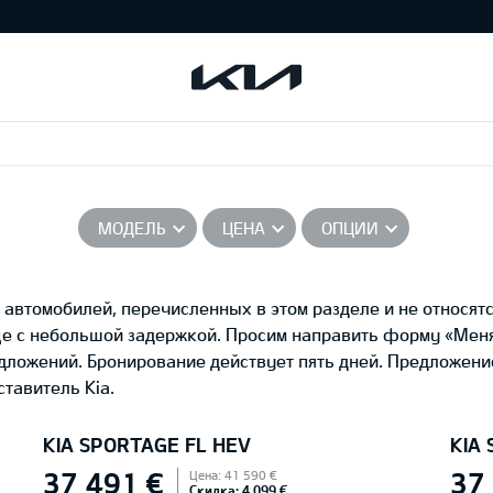
МОДЕЛЬ
ЦЕНА
ОПЦИИ
автомобилей, перечисленных в этом разделе и не относятс
це с небольшой задержкой. Просим направить форму «Ме
едложений. Бронирование действует пять дней. Предложени
тавитель Kia.
KIA SPORTAGE FL HEV
KIA
37 491 €
37
Цена: 41 590 €
Скидка: 4 099 €