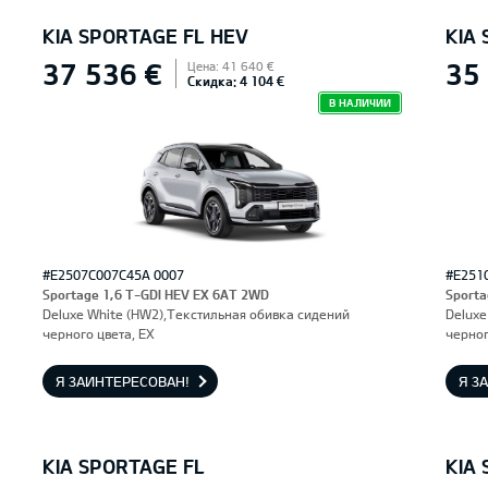
KIA SPORTAGE FL HEV
KIA
37 536 €
35
Цена: 41 640 €
Скидка: 4 104 €
В НАЛИЧИИ
#E2507C007C45A 0007
#E251
Sportage 1,6 T-GDI HEV EX 6AT 2WD
Sporta
Deluxe White (HW2),Текстильная обивка сидений
Deluxe
черного цвета, EX
черног
Я ЗАИНТЕРЕСОВАН!
Я З
KIA SPORTAGE FL
KIA