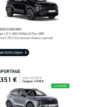
0C021C45A 0001
ge 1,6 T-GDI (150hj) LX Plus 2WD
Pearl (1K),Текстильная обивка сидений
АИНТЕРЕСОВАН!
 SPORTAGE
 351 €
Цена: 36 990 €
Скидка: 3 639 €
В НАЛИЧИИ