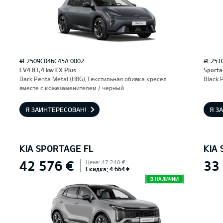
#E2509C046C45A 0002
#E251
EV4 81,4 kw EX Plus
Sporta
Dark Penta Metal (H8G),Текстильная обивка кресел
Black 
вместе с кожезаменителем / черный
Я ЗАИНТЕРЕСОВАН!
Я З
KIA SPORTAGE FL
KIA
42 576 €
33
Цена: 47 240 €
Скидка: 4 664 €
В НАЛИЧИИ