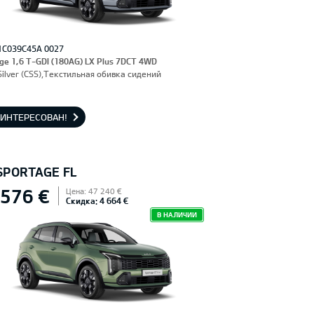
1C039C45A 0027
ge 1,6 T-GDI (180AG) LX Plus 7DCT 4WD
Silver (CSS),Текстильная обивка сидений
АИНТЕРЕСОВАН!
 SPORTAGE FL
 576 €
Цена: 47 240 €
Скидка: 4 664 €
В НАЛИЧИИ