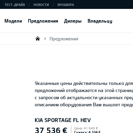
ТЕСТ-ДРАЙВ
НОВОСТИ
БРОШЮРА
Модели
Предложения
Дилеры
Владельцу
Предложения
KIA AUTO AS
Указанные цены действительны только для 
предложений отображается на этой страни
с запросом об актуальности указанных пр
описанием оборудования Вам вышлет предс
KIA SPORTAGE FL HEV
37 536 €
Цена: 41 640 €
Скидка: 4 104 €