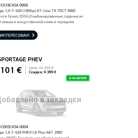
1C018C45A 0006
ge 1,6 T-GDI (180hp) GT-Line TX 7DCT 4WD
ence Green (EXG),Комбинированные сиденья из
 замши и искусственной кожи и передние
я, оснащенные электроприводом и вентиляцией.
льское сиденье с функцией памяти.
АИНТЕРЕСОВАН!
 SPORTAGE PHEV
 101 €
Цена: 44 490 €
Скидка: 4 389 €
В НАЛИЧИИ
Добавлено в закладки
1C005C45A 0004
ge 1.6 T-GDI PHEV LX Plus 6AT 2WD
rey (WAF),Текстильная обивка сидений