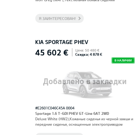
Я ЗАИНТЕРЕСОВАН!
KIA SPORTAGE PHEV
45 602 €
Цена: 50 480 €
Скидка: 4 878 €
В НАЛИЧИИ
Добавлено в закладки
#E2601C046C45A 0004
Sportage 1.6 T-GDI PHEV GT-Line 6AT 2WD
Deluxe White (HW2),Кожаные сиденья из черной замши и
передние сиденья, оснащенные электроприводом