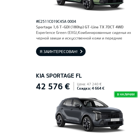
#E2511C019C45A 0004
Sportage 1,6 T-GDI (180hp) GT-Line TX 7DCT 4WD
Experience Green (EXG),Комбинированные сиденья из
черной замши и искусственной кожи и передние
сиденья, оснащенные электроприводом и вентиляцией.
Водительское сиденье с функцией памяти.
Я ЗАИНТЕРЕСОВАН!
KIA SPORTAGE FL
42 576 €
Цена: 47 240 €
Скидка: 4 664 €
В НАЛИЧИИ