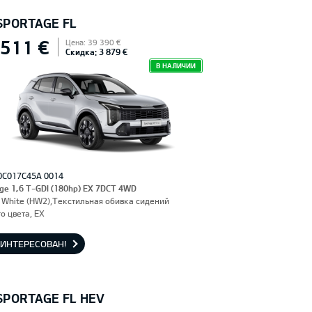
 SPORTAGE FL
 511 €
Цена: 39 390 €
Скидка: 3 879 €
В НАЛИЧИИ
0C017C45A 0014
ge 1,6 T-GDI (180hp) EX 7DCT 4WD
 White (HW2),Текстильная обивка сидений
о цвета, EX
АИНТЕРЕСОВАН!
 SPORTAGE FL HEV