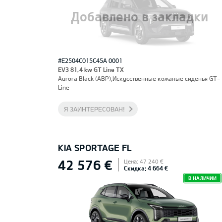
Добавлено в закладки
#E2504C015C45A 0001
EV3 81,4 kw GT Line TX
Aurora Black (ABP),Искусственные кожаные сиденья GT-
Line
Я ЗАИНТЕРЕСОВАН!
KIA SPORTAGE FL
42 576 €
Цена: 47 240 €
Скидка: 4 664 €
В НАЛИЧИИ