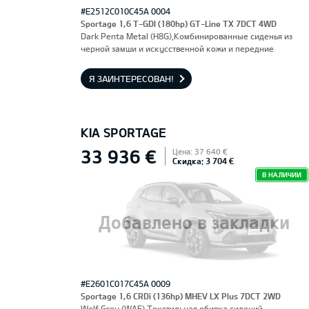
#E2512C010C45A 0004
Sportage 1,6 T-GDI (180hp) GT-Line TX 7DCT 4WD
Dark Penta Metal (H8G),Комбинированные сиденья из
черной замши и искусственной кожи и передние
сиденья, оснащенные электроприводом и вентиляцией.
Водительское сиденье с функцией памяти.
Я ЗАИНТЕРЕСОВАН!
KIA SPORTAGE
33 936 €
Цена: 37 640 €
Скидка: 3 704 €
В НАЛИЧИИ
Добавлено в закладки
#E2601C017C45A 0009
Sportage 1,6 CRDi (136hp) MHEV LX Plus 7DCT 2WD
Wolf Grey (WAF),Текстильная обивка сидений