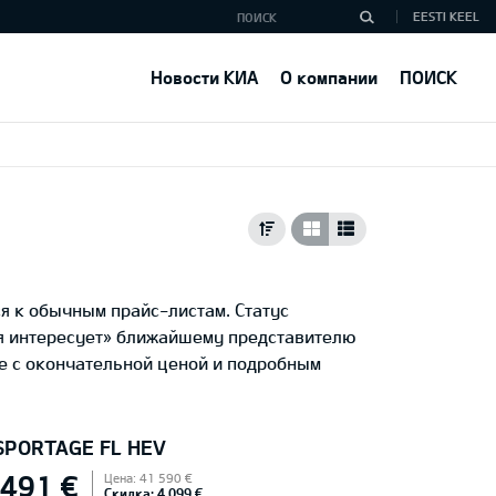
EESTI KEEL
Новости КИА
О компании
ПОИСК
я к обычным прайс-листам. Статус
ня интересует» ближайшему представителю
е с окончательной ценой и подробным
 SPORTAGE FL HEV
 491 €
Цена: 41 590 €
Скидка: 4 099 €