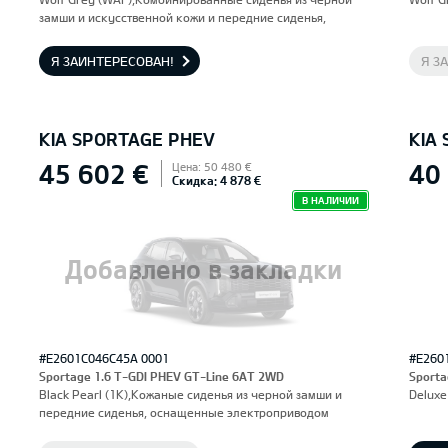
замши и искусственной кожи и передние сиденья,
оснащенные электроприводом и вентиляцией.
Водительское сиденье с функцией памяти.
Я ЗАИНТЕРЕСОВАН!
Я З
KIA SPORTAGE PHEV
KIA
45 602 €
40
Цена: 50 480 €
Скидка: 4 878 €
В НАЛИЧИИ
Добавлено в закладки
#E2601C046C45A 0001
#E260
Sportage 1.6 T-GDI PHEV GT-Line 6AT 2WD
Sporta
Black Pearl (1K),Кожаные сиденья из черной замши и
Deluxe
передние сиденья, оснащенные электроприводом