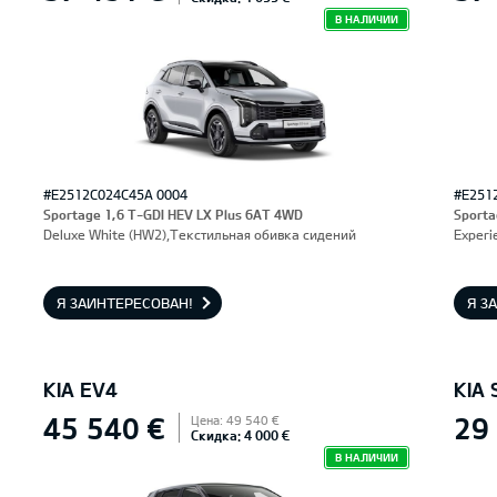
В НАЛИЧИИ
#E2512C024C45A 0004
#E251
Sportage 1,6 T-GDI HEV LX Plus 6AT 4WD
Sporta
Deluxe White (HW2),Текстильная обивка сидений
Experi
Я ЗАИНТЕРЕСОВАН!
Я З
KIA EV4
KIA
45 540 €
29
Цена: 49 540 €
Скидка: 4 000 €
В НАЛИЧИИ