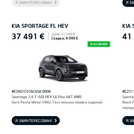
Я ЗАИНТЕРЕСОВАН!
Я З
KIA SPORTAGE FL HEV
KIA
37 491 €
41
Цена: 41 590 €
Скидка: 4 099 €
В НАЛИЧИИ
#E2601C016C45A 0008
#E251
Sportage 1,6 T-GDI HEV LX Plus 6AT 4WD
Sporta
Dark Penta Metal (H8G),Текстильная обивка сидений
Black 
перед
Я ЗАИНТЕРЕСОВАН!
Я З