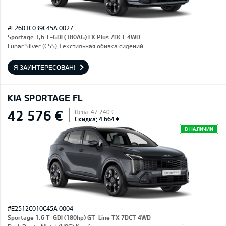
#E2601C039C45A 0027
Sportage 1,6 T-GDI (180AG) LX Plus 7DCT 4WD
Lunar Silver (CSS),Текстильная обивка сидений
Я ЗАИНТЕРЕСОВАН!
KIA SPORTAGE FL
42 576 €
Цена: 47 240 €
Скидка: 4 664 €
В НАЛИЧИИ
#E2512C010C45A 0004
Sportage 1,6 T-GDI (180hp) GT-Line TX 7DCT 4WD