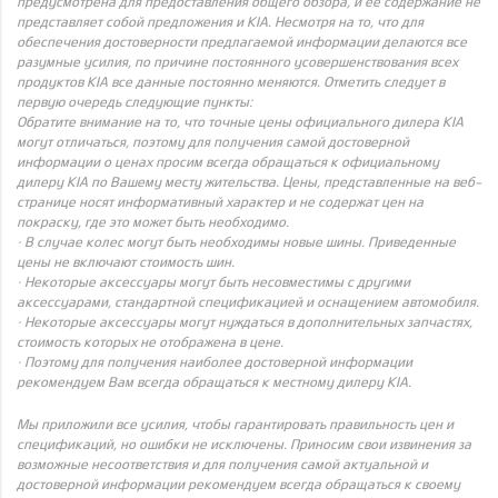
предусмотрена для предоставления общего обзора, и её содержание не
представляет собой предложения и KIA. Несмотря на то, что для
обеспечения достоверности предлагаемой информации делаются все
разумные усилия, по причине постоянного усовершенствования всех
продуктов KIA все данные постоянно меняются. Отметить следует в
первую очередь следующие пункты:
Обратите внимание на то, что точные цены официального дилера KIA
могут отличаться, поэтому для получения самой достоверной
информации о ценах просим всегда обращаться к официальному
дилеру KIA по Вашему месту жительства. Цены, представленные на веб-
странице носят информативный характер и не содержат цен на
покраску, где это может быть необходимо.
· В случае колес могут быть необходимы новые шины. Приведенные
цены не включают стоимость шин.
· Некоторые аксессуары могут быть несовместимы с другими
аксессуарами, стандартной спецификацией и оснащением автомобиля.
· Некоторые аксессуары могут нуждаться в дополнительных запчастях,
стоимость которых не отображена в цене.
· Поэтому для получения наиболее достоверной информации
рекомендуем Вам всегда обращаться к местному дилеру KIA.
Мы приложили все усилия, чтобы гарантировать правильность цен и
спецификаций, но ошибки не исключены. Приносим свои извинения за
возможные несоответствия и для получения самой актуальной и
достоверной информации рекомендуем всегда обращаться к своему