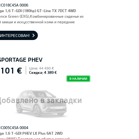
1C018C45A 0006
ge 1,6 T-GDI (180hp) GT-Line TX 7DCT 4WD
ence Green (EXG),Комбинированные сиденья из
 замши и искусственной кожи и передние
я, оснащенные электроприводом и вентиляцией.
льское сиденье с функцией памяти.
АИНТЕРЕСОВАН!
 SPORTAGE PHEV
 101 €
Цена: 44 490 €
Скидка: 4 389 €
В НАЛИЧИИ
Добавлено в закладки
1C005C45A 0004
ge 1.6 T-GDI PHEV LX Plus 6AT 2WD
rey (WAF),Текстильная обивка сидений