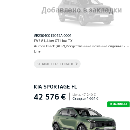
Добавлено в закладки
#E2504C015C45A 0001
EV3 81,4 kw GT Line TX
Aurora Black (ABP),Искусственные кожаные сиденья GT-
Line
Я ЗАИНТЕРЕСОВАН!
KIA SPORTAGE FL
42 576 €
Цена: 47 240 €
Скидка: 4 664 €
В НАЛИЧИИ