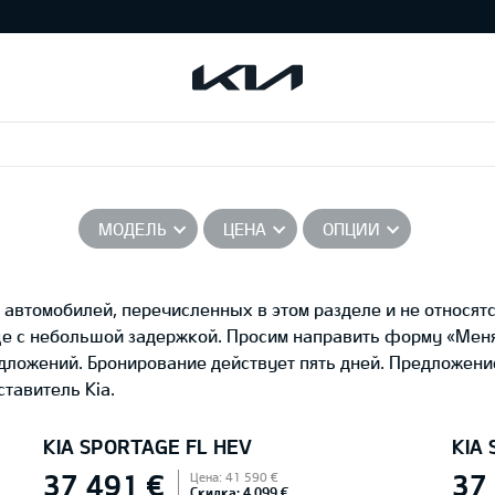
МОДЕЛЬ
ЦЕНА
ОПЦИИ
автомобилей, перечисленных в этом разделе и не относятс
це с небольшой задержкой. Просим направить форму «Ме
едложений. Бронирование действует пять дней. Предложени
тавитель Kia.
KIA SPORTAGE FL HEV
KIA
37 491 €
37
Цена: 41 590 €
Скидка: 4 099 €