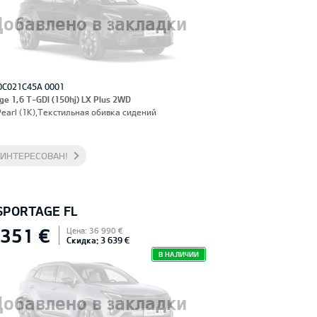
Добавлено в закладки
0C021C45A 0001
ge 1,6 T-GDI (150hj) LX Plus 2WD
Pearl (1K),Текстильная обивка сидений
АИНТЕРЕСОВАН!
 SPORTAGE FL
 351 €
Цена: 36 990 €
Скидка: 3 639 €
В НАЛИЧИИ
Добавлено в закладки