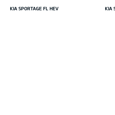
KIA SPORTAGE FL HEV
KIA
37 536 €
35
Цена: 41 640 €
Скидка: 4 104 €
В НАЛИЧИИ
#E2507C007C45A 0007
#E251
Sportage 1,6 T-GDI HEV EX 6AT 2WD
Sporta
Deluxe White (HW2),Текстильная обивка сидений
Deluxe
черного цвета, EX
черног
Я ЗАИНТЕРЕСОВАН!
Я З
ЗАГРУЖАЮ