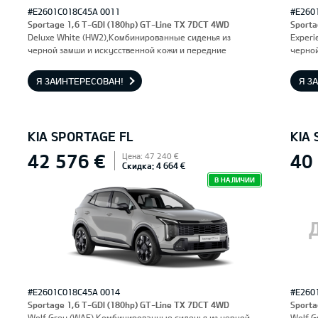
#E2601C018C45A 0011
#E260
Sportage 1,6 T-GDI (180hp) GT-Line TX 7DCT 4WD
Sporta
Deluxe White (HW2),Комбинированные сиденья из
Experi
черной замши и искусственной кожи и передние
черной
сиденья, оснащенные электроприводом и вентиляцией.
сидень
Водительское сиденье с функцией памяти.
Водите
Я ЗАИНТЕРЕСОВАН!
Я З
KIA SPORTAGE FL
KIA
42 576 €
40
Цена: 47 240 €
Скидка: 4 664 €
В НАЛИЧИИ
#E2601C018C45A 0014
#E260
Sportage 1,6 T-GDI (180hp) GT-Line TX 7DCT 4WD
Sporta
Wolf Grey (WAF),Комбинированные сиденья из черной
Wolf G