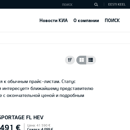
EESTI KEEL
Новости КИА
О компании
ПОИСК
я к обычным прайс-листам. Статус
ня интересует» ближайшему представителю
е с окончательной ценой и подробным
 SPORTAGE FL HEV
 491 €
Цена: 41 590 €
Скидка: 4 099 €