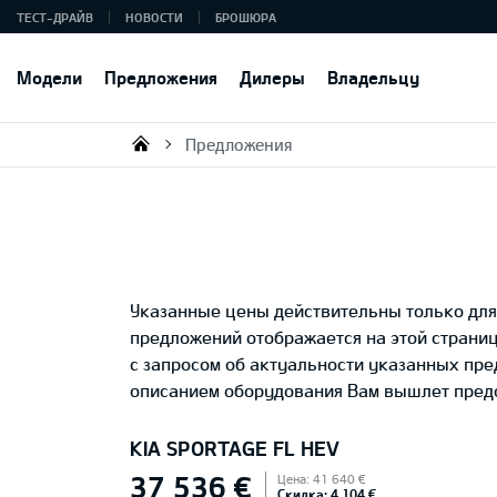
ТЕСТ-ДРАЙВ
НОВОСТИ
БРОШЮРА
Модели
Предложения
Дилеры
Владельцу
Предложения
KIA AUTO AS
Указанные цены действительны только для 
предложений отображается на этой страни
с запросом об актуальности указанных пр
описанием оборудования Вам вышлет предс
KIA SPORTAGE FL HEV
37 536 €
Цена: 41 640 €
Скидка: 4 104 €