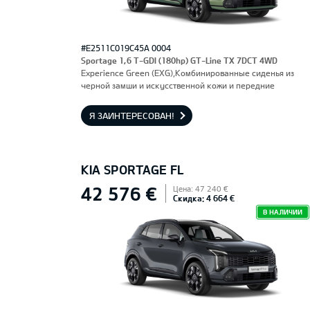
#E2511C019C45A 0004
Sportage 1,6 T-GDI (180hp) GT-Line TX 7DCT 4WD
Experience Green (EXG),Комбинированные сиденья из
черной замши и искусственной кожи и передние
сиденья, оснащенные электроприводом и вентиляцией.
Водительское сиденье с функцией памяти.
Я ЗАИНТЕРЕСОВАН!
KIA SPORTAGE FL
42 576 €
Цена: 47 240 €
Скидка: 4 664 €
В НАЛИЧИИ