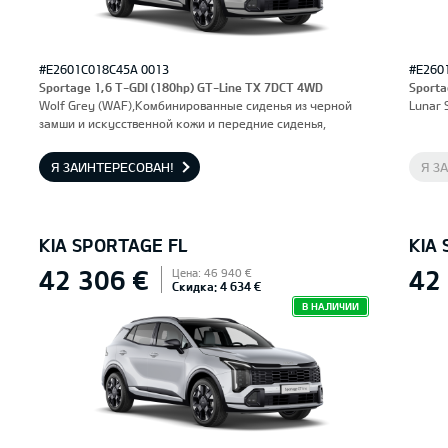
#E2601C018C45A 0013
#E260
Sportage 1,6 T-GDI (180hp) GT-Line TX 7DCT 4WD
Sporta
Wolf Grey (WAF),Комбинированные сиденья из черной
Lunar 
замши и искусственной кожи и передние сиденья,
оснащенные электроприводом и вентиляцией.
Водительское сиденье с функцией памяти.
Я ЗАИНТЕРЕСОВАН!
Я З
KIA SPORTAGE FL
KIA
42 306 €
42
Цена: 46 940 €
Скидка: 4 634 €
В НАЛИЧИИ