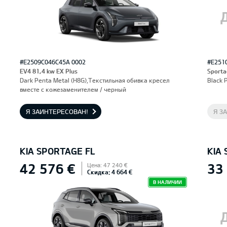
#E2509C046C45A 0002
#E251
EV4 81,4 kw EX Plus
Sporta
Dark Penta Metal (H8G),Текстильная обивка кресел
Black 
вместе с кожезаменителем / черный
Я ЗАИНТЕРЕСОВАН!
Я З
KIA SPORTAGE FL
KIA
42 576 €
33
Цена: 47 240 €
Скидка: 4 664 €
В НАЛИЧИИ