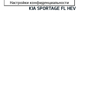
KIA SPORTAGE FL HEV
37 536 €
Цена: 41 640 €
Скидка: 4 104 €
В НАЛИЧИИ
#E2507C007C45A 0008
Sportage 1,6 T-GDI HEV EX 6AT 2WD
Deluxe White (HW2),Текстильная обивка сидений
черного цвета, EX
Я ЗАИНТЕРЕСОВАН!