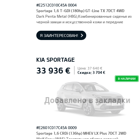
#E2512C010C45A 0004
Sportage 1,6 T-GDI (180hp) GT-Line TX 7DCT 4WD
Dark Penta Metal (H8G),Комбинированные сиденья из
черной замши и искусственной кожи и передние
сиденья, оснащенные электроприводом и вентиляцией.
Водительское сиденье с функцией памяти.
Я ЗАИНТЕРЕСОВАН!
KIA SPORTAGE
33 936 €
Цена: 37 640 €
Скидка: 3 704 €
В НАЛИЧИИ
Добавлено в закладки
#E2601C017C45A 0009
Sportage 1,6 CRDi (136hp) MHEV LX Plus 7DCT 2WD
Wolf Grey (WAF),Текстильная обивка сидений