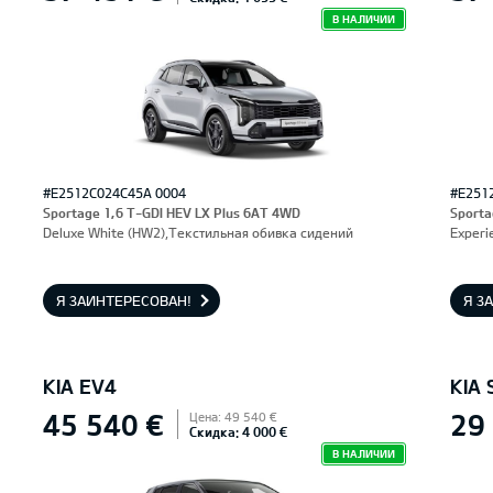
В НАЛИЧИИ
#E2512C024C45A 0004
#E251
Sportage 1,6 T-GDI HEV LX Plus 6AT 4WD
Sporta
Deluxe White (HW2),Текстильная обивка сидений
Experi
Я ЗАИНТЕРЕСОВАН!
Я З
KIA EV4
KIA
45 540 €
29
Цена: 49 540 €
Скидка: 4 000 €
В НАЛИЧИИ