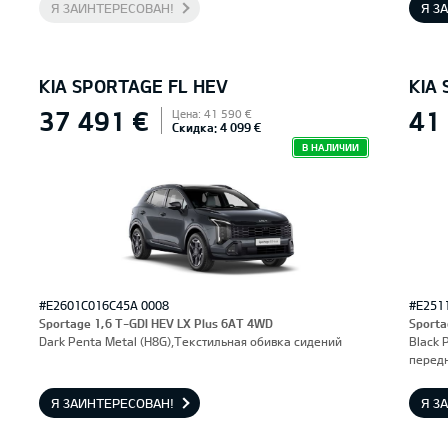
Я ЗАИНТЕРЕСОВАН!
Я З
KIA SPORTAGE FL HEV
KIA
37 491 €
41
Цена: 41 590 €
Скидка: 4 099 €
В НАЛИЧИИ
#E2601C016C45A 0008
#E251
Sportage 1,6 T-GDI HEV LX Plus 6AT 4WD
Sporta
Dark Penta Metal (H8G),Текстильная обивка сидений
Black 
перед
Я ЗАИНТЕРЕСОВАН!
Я З