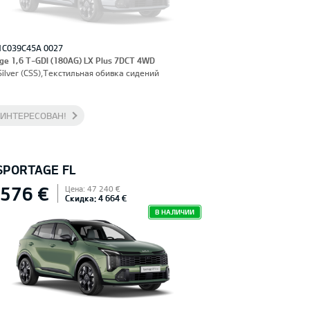
1C039C45A 0027
ge 1,6 T-GDI (180AG) LX Plus 7DCT 4WD
Silver (CSS),Текстильная обивка сидений
АИНТЕРЕСОВАН!
 SPORTAGE FL
 576 €
Цена: 47 240 €
Скидка: 4 664 €
В НАЛИЧИИ