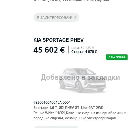
Я ЗАИНТЕРЕСОВАН!
KIA SPORTAGE PHEV
45 602 €
Цена: 50 480 €
Скидка: 4 878 €
В НАЛИЧИИ
Добавлено в закладки
#E2601C046C45A 0004
Sportage 1.6 T-GDI PHEV GT-Line 6AT 2WD
Deluxe White (HW2),Кожаные сиденья из черной замши и
передние сиденья, оснащенные электроприводом