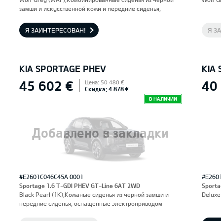
замши и искусственной кожи и передние сиденья,
оснащенные электроприводом и вентиляцией.
Водительское сиденье с функцией памяти.
Я ЗАИНТЕРЕСОВАН!
Я З
KIA SPORTAGE PHEV
KIA
45 602 €
40
Цена: 50 480 €
Скидка: 4 878 €
В НАЛИЧИИ
Добавлено в закладки
#E2601C046C45A 0001
#E260
Sportage 1.6 T-GDI PHEV GT-Line 6AT 2WD
Sporta
Black Pearl (1K),Кожаные сиденья из черной замши и
Deluxe
передние сиденья, оснащенные электроприводом