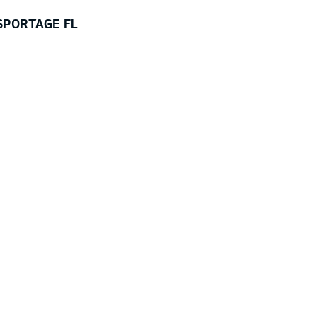
 SPORTAGE FL
 511 €
Цена: 39 390 €
Скидка: 3 879 €
В НАЛИЧИИ
0C017C45A 0014
ge 1,6 T-GDI (180hp) EX 7DCT 4WD
 White (HW2),Текстильная обивка сидений
о цвета, EX
АИНТЕРЕСОВАН!