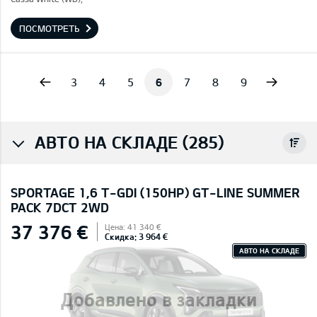
ПОСМОТРЕТЬ
vious
Next
3
4
5
6
7
8
9
АВТО НА СКЛАДЕ (285)
SPORTAGE 1,6 T-GDI (150HP) GT-LINE SUMMER
PACK 7DCT 2WD
37 376 €
Цена: 41 340 €
Скидка: 3 964 €
АВТО НА СКЛАДЕ
Добавлено в закладки