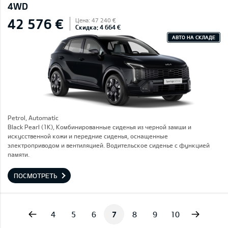
4WD
42 576 €
Цена: 47 240 €
Скидка: 4 664 €
АВТО НА СКЛАДЕ
Petrol, Automatic
Black Pearl (1K), Комбинированные сиденья из черной замши и
искусственной кожи и передние сиденья, оснащенные
электроприводом и вентиляцией. Водительское сиденье с функцией
памяти.
ПОСМОТРЕТЬ
vious
Next
4
5
6
7
8
9
10