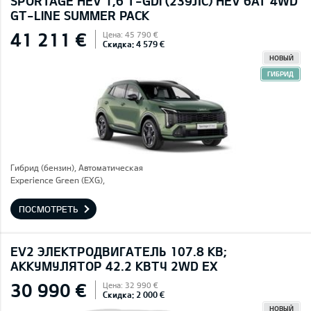
SPORTAGE HEV 1,6 T-GDI (239ЛС) HEV 6AT 4WD
GT-LINE SUMMER PACK
41 211 €
Цена: 45 790 €
Скидка: 4 579 €
НОВЫЙ
ГИБРИД
Гибрид (бензин), Автоматическая
Experience Green (EXG),
ПОСМОТРЕТЬ
EV2 ЭЛЕКТРОДВИГАТЕЛЬ 107.8 КВ;
AККУМУЛЯТОР 42.2 КВТЧ 2WD EX
30 990 €
Цена: 32 990 €
Скидка: 2 000 €
НОВЫЙ