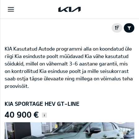
KIA Kasutatud Autode programmi alla on koondatud üle
riigi Kia esinduste poolt müüdavad Kia vähe kasutatud
sõidukid, millel on vähemalt 3-6 aastane garantii, mis
on kontrollitud Kia esinduse poolt ja mille seisukorrast
saab ostja täpse ülevaate ning millega on võimalus teha
proovisõit.
KIA SPORTAGE HEV GT-LINE
40 900 €
i