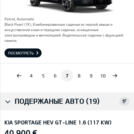
Petrol, Automatic
Black Pearl (1K), Комбинированные сиденья из черной замши и
искусственной кожи и передние сиденья, оснащенные
электроприводом и вентиляцией. Водительское сиденье с функцией
памяти.
ПОСМОТРЕТЬ
vious
Next
4
5
6
7
8
9
10
ПОДЕРЖАНЫЕ АВТО (19)
KIA SPORTAGE HEV GT-LINE 1.6 (117 KW)
40 900 €