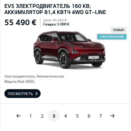
EV5 ЭЛЕКТРОДВИГАТЕЛЬ 160 КВ;
AККУМУЛЯТОР 81,4 КВТЧ 4WD GT-LINE
55 490 €
Цена: 60 490 €
Скидка: 5 000 €
НОВЫЙ
ЭЛЕКТРИЧЕСКИЙ
Электродвигатель, Автоматическая
Magma Red (ARD),
ПОСМОТРЕТЬ
vious
Next
1
2
3
4
5
6
7