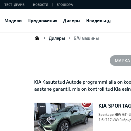
ТЕСТ-ДРАЙВ
НОВОСТИ
БРОШЮРА
Модели
Предложения
Дилеры
Владельцу
Дилеры
Б/У машины
KIA AUTO AS
МАРКА
KIA Kasutatud Autode programmi alla on koon
aastane garantii, mis on kontrollitud Kia esi
KIA SPORTAG
Sportage HEV GT-L
1.6 (117 kW) Гибрид