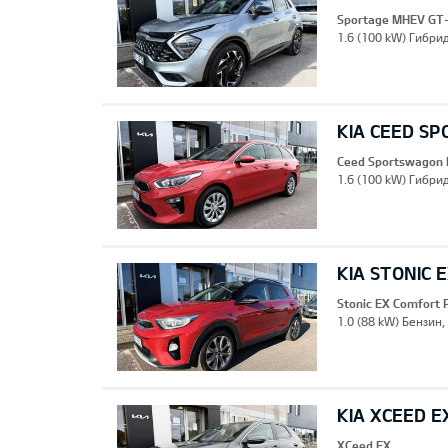
Sportage MHEV GT-
1.6 (100 kW) Гибрид
KIA CEED S
Ceed Sportswagon 
1.6 (100 kW) Гибри
KIA STONIC 
Stonic EX Comfort 
1.0 (88 kW) Бензин,
KIA XCEED E
XCeed EX