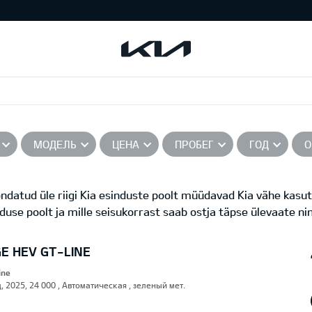
МОДЕЛЬ
ЦЕНА
ПРОБЕГ
ГОД
О
datud üle riigi Kia esinduste poolt müüdavad Kia vähe kasut
nduse poolt ja mille seisukorrast saab ostja täpse ülevaate ni
E HEV GT-LINE
ine
, 2025, 24 000 , Автоматическая , зеленый мет.