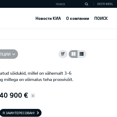
EESTI KEEL
Новости КИА
О компании
ПОИСК
ПЦИИ
atud sõidukid, millel on vähemalt 3-6
ng millega on võimalus teha proovisõit.
40 900 €
i
Я ЗАИНТЕРЕСОВАН!