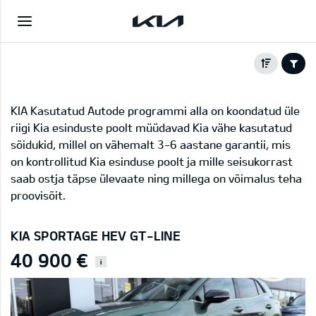
KIA Kasutatud Autode programmi alla on koondatud üle
riigi Kia esinduste poolt müüdavad Kia vähe kasutatud
sõidukid, millel on vähemalt 3-6 aastane garantii, mis
on kontrollitud Kia esinduse poolt ja mille seisukorrast
saab ostja täpse ülevaate ning millega on võimalus teha
proovisõit.
KIA SPORTAGE HEV GT-LINE
40 900 €
i