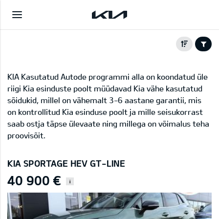
KIA Kasutatud Autode programmi alla on koondatud üle
riigi Kia esinduste poolt müüdavad Kia vähe kasutatud
sõidukid, millel on vähemalt 3-6 aastane garantii, mis
on kontrollitud Kia esinduse poolt ja mille seisukorrast
saab ostja täpse ülevaate ning millega on võimalus teha
proovisõit.
KIA SPORTAGE HEV GT-LINE
40 900 €
i