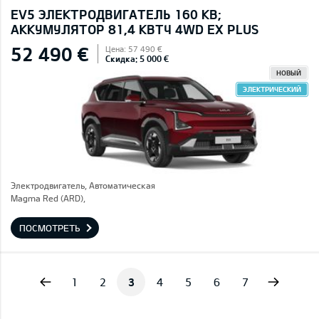
EV5 ЭЛЕКТРОДВИГАТЕЛЬ 160 КВ;
AККУМУЛЯТОР 81,4 КВТЧ 4WD EX PLUS
52 490 €
Цена: 57 490 €
Скидка: 5 000 €
НОВЫЙ
ЭЛЕКТРИЧЕСКИЙ
Электродвигатель, Автоматическая
Magma Red (ARD),
ПОСМОТРЕТЬ
vious
Next
1
2
3
4
5
6
7