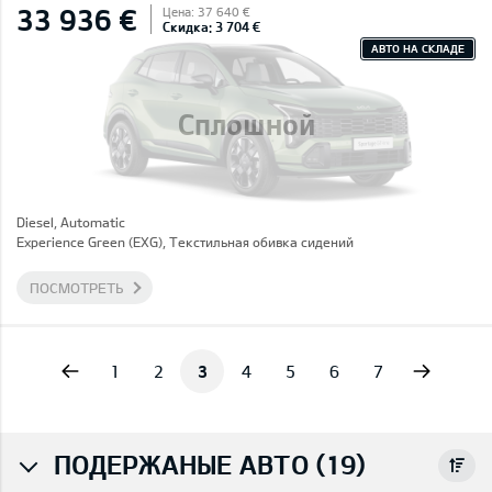
33 936 €
Цена: 37 640 €
Скидка: 3 704 €
АВТО НА СКЛАДЕ
Сплошной
Diesel, Automatic
Experience Green (EXG), Текстильная обивка сидений
ПОСМОТРЕТЬ
vious
Next
1
2
3
4
5
6
7
ПОДЕРЖАНЫЕ АВТО (19)