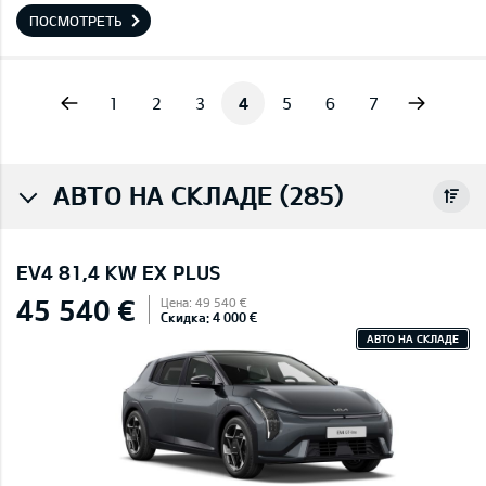
ПОСМОТРЕТЬ
vious
Next
1
2
3
4
5
6
7
АВТО НА СКЛАДЕ (285)
EV4 81,4 KW EX PLUS
45 540 €
Цена: 49 540 €
Скидка: 4 000 €
АВТО НА СКЛАДЕ