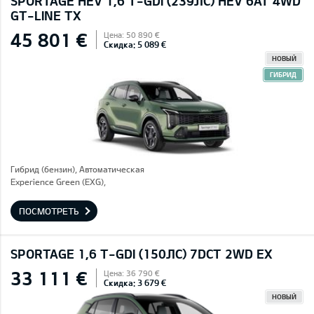
SPORTAGE HEV 1,6 T-GDI (239ЛС) HEV 6AT 4WD
GT-LINE TX
45 801 €
Цена: 50 890 €
Скидка: 5 089 €
НОВЫЙ
ГИБРИД
Гибрид (бензин), Автоматическая
Experience Green (EXG),
ПОСМОТРЕТЬ
SPORTAGE 1,6 T-GDI (150ЛС) 7DCT 2WD EX
33 111 €
Цена: 36 790 €
Скидка: 3 679 €
НОВЫЙ