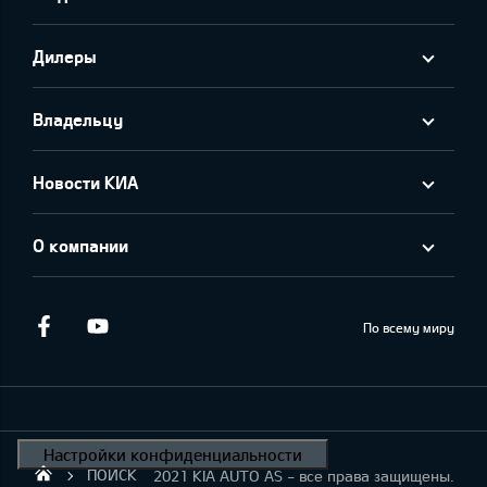
Дилеры
Владельцу
Новости КИА
О компании
Facebook
Youtube
По всему миру
ПОИСК
2021 KIA AUTO AS - все права защищены.
KIA AUTO AS