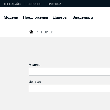
ТЕСТ-ДРАЙВ
НОВОСТИ
БРОШЮРА
Модели
Предложения
Дилеры
Владельцу
ПОИСК
KIA AUTO AS
Модель
Цена до