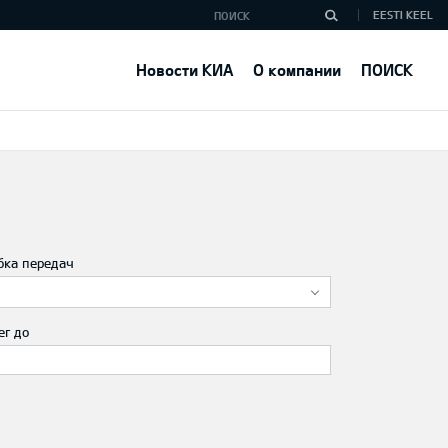
EESTI KEEL
Новости КИА
О компании
ПОИСК
бка передач
ег до