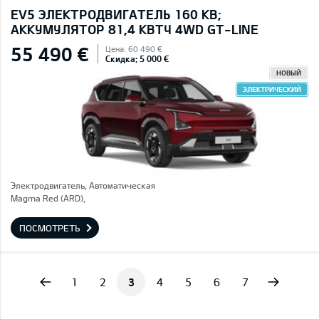
EV5 ЭЛЕКТРОДВИГАТЕЛЬ 160 КВ;
AККУМУЛЯТОР 81,4 КВТЧ 4WD GT-LINE
55 490 €
Цена: 60 490 €
Скидка: 5 000 €
НОВЫЙ
ЭЛЕКТРИЧЕСКИЙ
Электродвигатель, Автоматическая
Magma Red (ARD),
ПОСМОТРЕТЬ
vious
Next
1
2
3
4
5
6
7