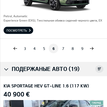
Petrol, Automatic
Experience Green (EXG), Текстильная обивка сидений черного цвета, EX
ПОСМОТРЕТЬ
vious
Next
3
4
5
6
7
8
9
ПОДЕРЖАНЫЕ АВТО (19)
KIA SPORTAGE HEV GT-LINE 1.6 (117 KW)
40 900 €
ГИБРИД