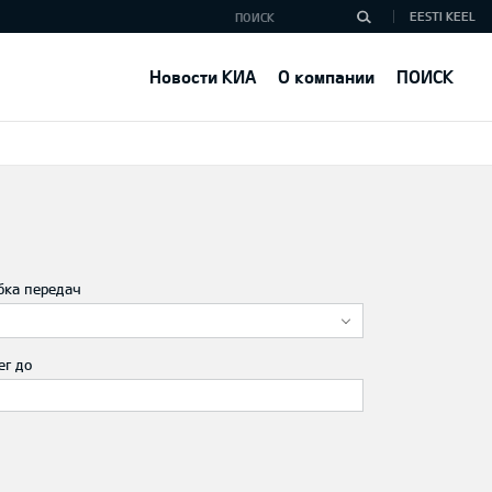
EESTI KEEL
Новости КИА
О компании
ПОИСК
бка передач
ег до