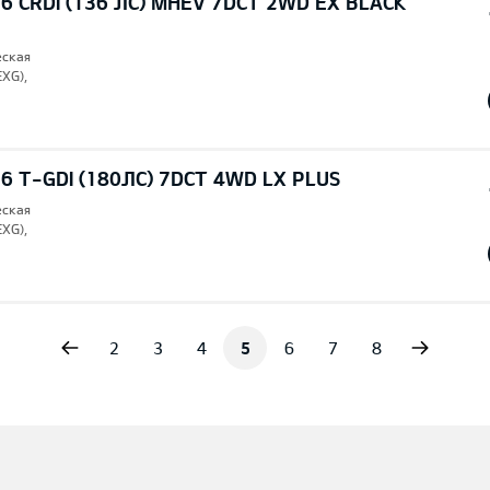
6 CRDI (136 ЛС) MHEV 7DCT 2WD EX BLACK
еская
EXG),
6 T-GDI (180ЛС) 7DCT 4WD LX PLUS
еская
EXG),
vious
Next
2
3
4
5
6
7
8