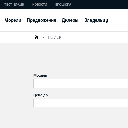
ТЕСТ-ДРАЙВ
НОВОСТИ
БРОШЮРА
Модели
Предложения
Дилеры
Владельцу
ПОИСК
KIA AUTO AS
Модель
Цена до