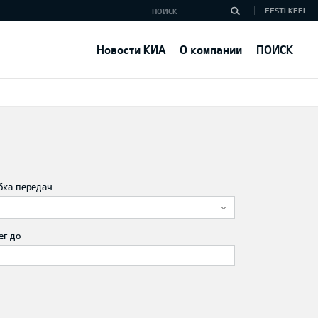
EESTI KEEL
Новости КИА
О компании
ПОИСК
бка передач
ег до