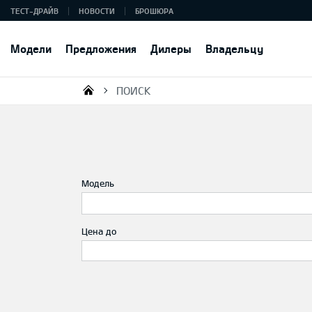
ТЕСТ-ДРАЙВ
НОВОСТИ
БРОШЮРА
Модели
Предложения
Дилеры
Владельцу
ПОИСК
KIA AUTO AS
Модель
Цена до