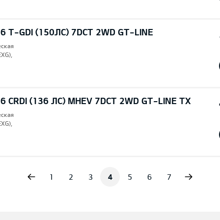
6 T-GDI (150ЛС) 7DCT 2WD GT-LINE
еская
EXG),
6 CRDI (136 ЛС) MHEV 7DCT 2WD GT-LINE TX
еская
EXG),
vious
Next
1
2
3
4
5
6
7