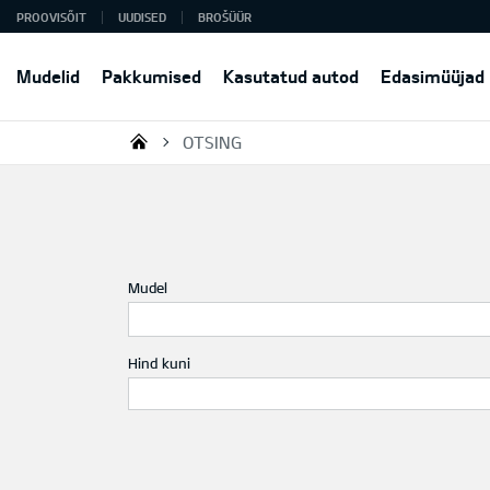
PROOVISÕIT
UUDISED
BROŠÜÜR
Mudelid
Pakkumised
Kasutatud autod
Edasimüüjad
OTSING
KIA AUTO AS
Mudel
Hind kuni