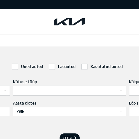
Uued autod
Laoautod
Kasutatud autod
Kütuse tüüp
Käig
Aasta alates
Läbis
Kõik
OTSI