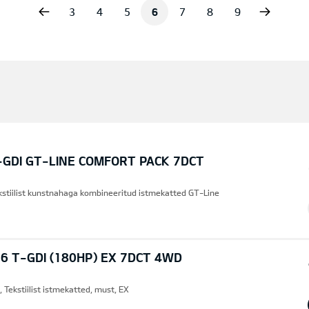
vious
Next
3
4
5
6
7
8
9
-GDI GT-LINE COMFORT PACK 7DCT
ekstiilist kunstnahaga kombineeritud istmekatted GT-Line
6 T-GDI (180HP) EX 7DCT 4WD
 Tekstiilist istmekatted, must, EX