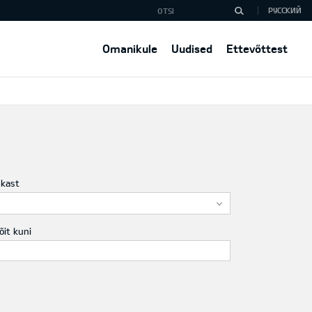
РУССКИЙ
Omanikule
Uudised
Ettevõttest
ukast
õit kuni