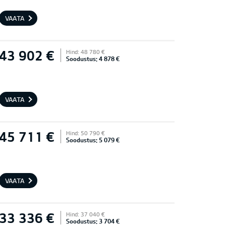
VAATA
43 902 €
Hind: 48 780 €
Soodustus: 4 878 €
VAATA
45 711 €
Hind: 50 790 €
Soodustus: 5 079 €
VAATA
33 336 €
Hind: 37 040 €
Soodustus: 3 704 €