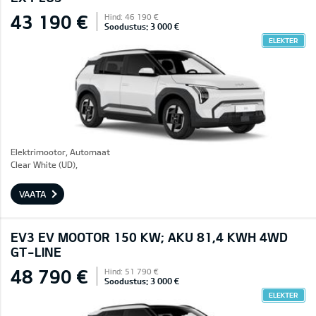
43 190 €
Hind: 46 190 €
Soodustus: 3 000 €
ELEKTER
Elektrimootor, Automaat
Clear White (UD),
VAATA
EV3 EV MOOTOR 150 KW; AKU 81,4 KWH 4WD
GT-LINE
48 790 €
Hind: 51 790 €
Soodustus: 3 000 €
ELEKTER