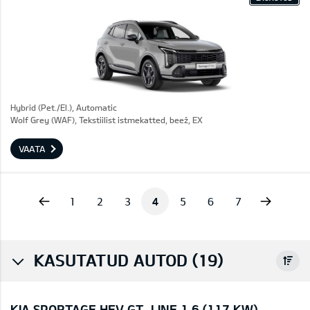
Hybrid (Pet./El.), Automatic
Wolf Grey (WAF), Tekstiilist istmekatted, beež, EX
VAATA
vious
Next
1
2
3
4
5
6
7
KASUTATUD AUTOD (19)
KIA SPORTAGE HEV GT-LINE 1.6 (117 KW)