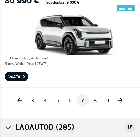
80 990 €
Soodustus: 9 000 €
ELEKTER
Elektrimootor, Automaat
Snow White Pearl (SWP),
VAATA
vious
Next
3
4
5
6
7
8
9
LAOAUTOD (285)