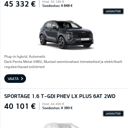
45 332 €
Hind: 50 180 €
Soodustus: 4 848 €
LAOAUTOD
Plug-in hybrid, Automatic
Dark Penta Metal (H8G), Mustad seemisnahast istmekatted ja elektriliselt
reguleeritavad esiistmed
VAATA
SPORTAGE 1.6 T-GDI PHEV LX PLUS 6AT 2WD
40 101 €
Hind: 44 490 €
Soodustus: 4 389 €
LAOAUTOD