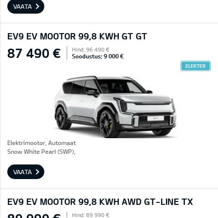
VAATA
EV9 EV MOOTOR 99,8 KWH GT GT
87 490 €
Hind: 96 490 €
Soodustus: 9 000 €
ELEKTER
Elektrimootor, Automaat
Snow White Pearl (SWP),
VAATA
EV9 EV MOOTOR 99,8 KWH AWD GT-LINE TX
Hind: 89 990 €