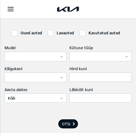
Uued autod
Laoautod
Kasutatud autod
Mudel
Kütuse tüüp
Käigukast
Hind kuni
Aasta alates
Läbisõit kuni
Kõik
OTSI