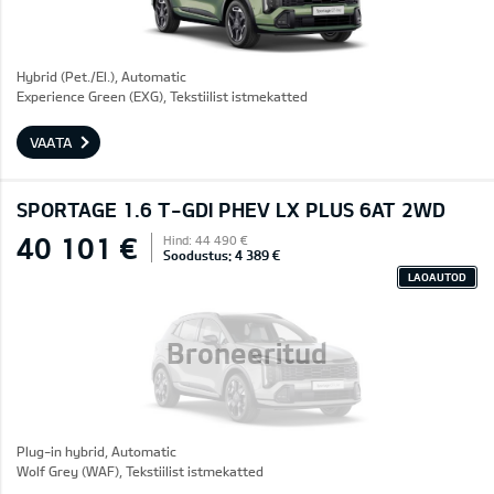
Hybrid (Pet./El.), Automatic
Experience Green (EXG), Tekstiilist istmekatted
VAATA
SPORTAGE 1.6 T-GDI PHEV LX PLUS 6AT 2WD
40 101 €
Hind: 44 490 €
Soodustus: 4 389 €
LAOAUTOD
Broneeritud
Plug-in hybrid, Automatic
Wolf Grey (WAF), Tekstiilist istmekatted