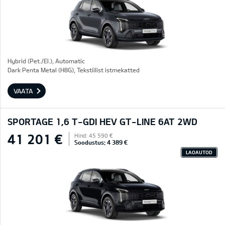
Hybrid (Pet./El.), Automatic
Dark Penta Metal (H8G), Tekstiilist istmekatted
VAATA
SPORTAGE 1,6 T-GDI HEV GT-LINE 6AT 2WD
41 201 €
Hind: 45 590 €
Soodustus: 4 389 €
LAOAUTOD