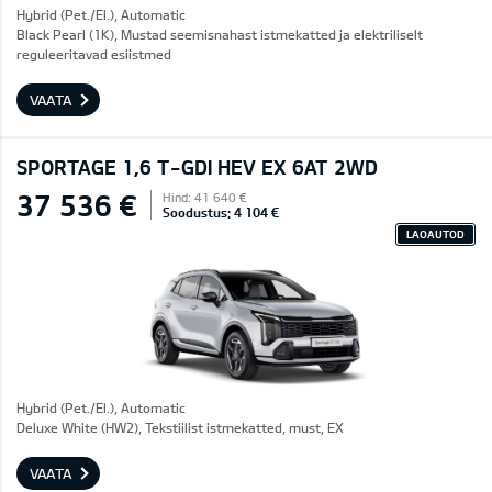
Hybrid (Pet./El.), Automatic
Black Pearl (1K), Mustad seemisnahast istmekatted ja elektriliselt
reguleeritavad esiistmed
VAATA
SPORTAGE 1,6 T-GDI HEV EX 6AT 2WD
37 536 €
Hind: 41 640 €
Soodustus: 4 104 €
LAOAUTOD
Hybrid (Pet./El.), Automatic
Deluxe White (HW2), Tekstiilist istmekatted, must, EX
VAATA