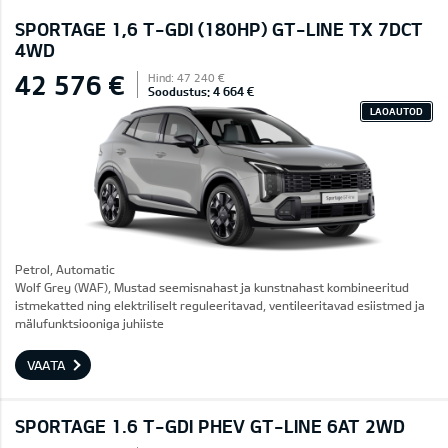
SPORTAGE 1,6 T-GDI (180HP) GT-LINE TX 7DCT
4WD
42 576 €
Hind: 47 240 €
Soodustus: 4 664 €
LAOAUTOD
Petrol, Automatic
Wolf Grey (WAF), Mustad seemisnahast ja kunstnahast kombineeritud
istmekatted ning elektriliselt reguleeritavad, ventileeritavad esiistmed ja
mälufunktsiooniga juhiiste
VAATA
SPORTAGE 1.6 T-GDI PHEV GT-LINE 6AT 2WD