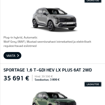
LAOAUTOD
Plug-in hybrid, Automatic
Wolf Grey (WAF), Mustad seemisnahast istmekatted ja elektriliselt
reguleeritavad esiistmed
VAATA
SPORTAGE 1,6 T-GDI HEV LX PLUS 6AT 2WD
35 691 €
Hind: 39 590 €
Soodustus: 3 899 €
LAOAUTOD