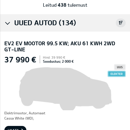
Leitud
438
tulemust
UUED AUTOD (134)
EV2 EV MOOTOR 99.5 KW; AKU 61 KWH 2WD
GT-LINE
37 990 €
Hind: 39 990 €
Soodustus: 2 000 €
UUS
ELEKTER
Elektrimootor, Automaat
Cassa White (WD),