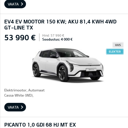
VAATA
EV4 EV MOOTOR 150 KW; AKU 81,4 KWH 4WD
GT-LINE TX
53 990 €
Hind: 57 990 €
Soodustus: 4 000 €
UUS
ELEKTER
Elektrimootor, Automaat
Cassa White (WD),
VAATA
PICANTO 1,0 GDI 68 HJ MT EX