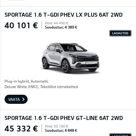
SPORTAGE 1.6 T-GDI PHEV LX PLUS 6AT 2WD
40 101 €
Hind: 44 490 €
Soodustus: 4 389 €
LAOAUTOD
Plug-in hybrid, Automatic
Deluxe White (HW2), Tekstiilist istmekatted
VAATA
SPORTAGE 1.6 T-GDI PHEV GT-LINE 6AT 2WD
45 332 €
Hind: 50 180 €
Soodustus: 4 848 €