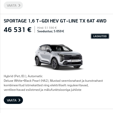
VAATA
SPORTAGE 1,6 T-GDI HEV GT-LINE TX 6AT 4WD
46 531 €
Hind: 51 590 €
Soodustus: 5 059 €
LAOAUTOD
Hybrid (Pet./El.), Automatic
Deluxe White+Black Pearl (HA2), Mustad seemisnahast ja kunstnahast
kombineeritud istmekatted ning elektriliselt reguleeritavad,
ventileeritavad esiistmed ja mälufunktsiooniga juhiiste
VAATA