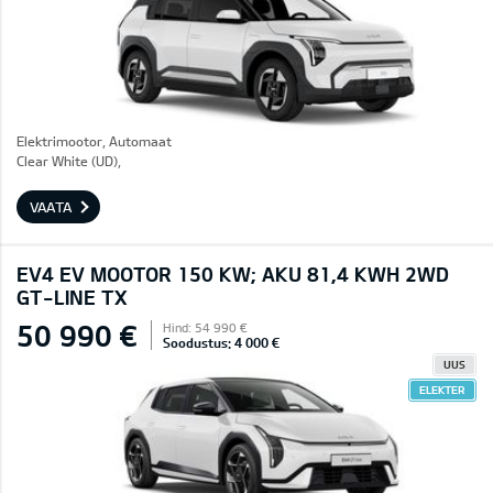
Elektrimootor, Automaat
Clear White (UD),
VAATA
EV4 EV MOOTOR 150 KW; AKU 81,4 KWH 2WD
GT-LINE TX
50 990 €
Hind: 54 990 €
Soodustus: 4 000 €
UUS
ELEKTER