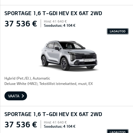
SPORTAGE 1,6 T-GDI HEV EX 6AT 2WD
37 536 €
Hind: 41 640 €
Soodustus: 4 104 €
LAOAUTOD
Hybrid (Pet./El.), Automatic
Deluxe White (HW2), Tekstiilist istmekatted, must, EX
VAATA
SPORTAGE 1,6 T-GDI HEV EX 6AT 2WD
37 536 €
Hind: 41 640 €
Soodustus: 4 104 €
LAOAUTOD