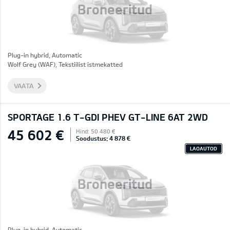
Broneeritud
Plug-in hybrid, Automatic
Wolf Grey (WAF), Tekstiilist istmekatted
VAATA
SPORTAGE 1.6 T-GDI PHEV GT-LINE 6AT 2WD
45 602 €
Hind: 50 480 €
Soodustus: 4 878 €
LAOAUTOD
Broneeritud
Plug-in hybrid, Automatic