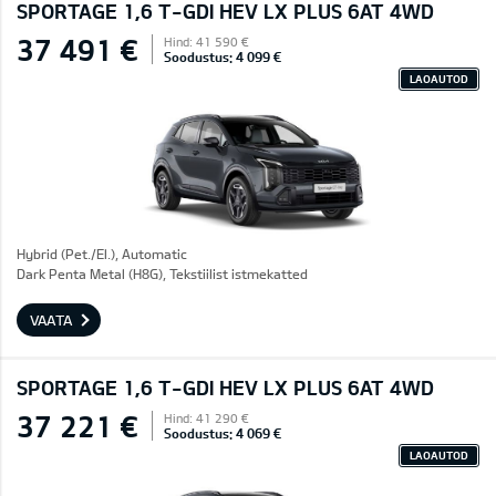
SPORTAGE 1,6 T-GDI HEV LX PLUS 6AT 4WD
37 491 €
Hind: 41 590 €
Soodustus: 4 099 €
LAOAUTOD
Hybrid (Pet./El.), Automatic
Dark Penta Metal (H8G), Tekstiilist istmekatted
VAATA
SPORTAGE 1,6 T-GDI HEV LX PLUS 6AT 4WD
37 221 €
Hind: 41 290 €
Soodustus: 4 069 €
LAOAUTOD