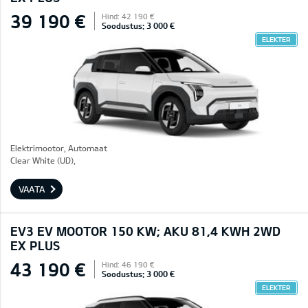
39 190 €
Hind: 42 190 €
Soodustus: 3 000 €
ELEKTER
Elektrimootor, Automaat
Clear White (UD),
VAATA
EV3 EV MOOTOR 150 KW; AKU 81,4 KWH 2WD
EX PLUS
43 190 €
Hind: 46 190 €
Soodustus: 3 000 €
ELEKTER