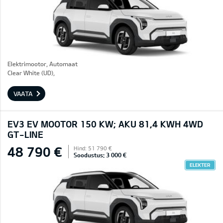
Elektrimootor, Automaat
Clear White (UD),
VAATA
EV3 EV MOOTOR 150 KW; AKU 81,4 KWH 4WD
GT-LINE
48 790 €
Hind: 51 790 €
Soodustus: 3 000 €
ELEKTER