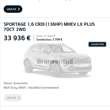
VAATA
SPORTAGE 1,6 CRDI (136HP) MHEV LX PLUS
7DCT 2WD
33 936 €
Hind: 37 640 €
Soodustus: 3 704 €
LAOAUTOD
Broneeritud
Diesel, Automatic
Wolf Grey (WAF), Tekstiilist istmekatted
VAATA