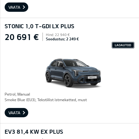
VAATA
STONIC 1,0 T-GDI LX PLUS
20 691 €
Hind: 22 940 €
Soodustus: 2 249 €
LAOAUTOD
Petrol, Manual
Smoke Blue (EU3), Tekstiilist istmekatted, must
VAATA
EV3 81,4 KW EX PLUS