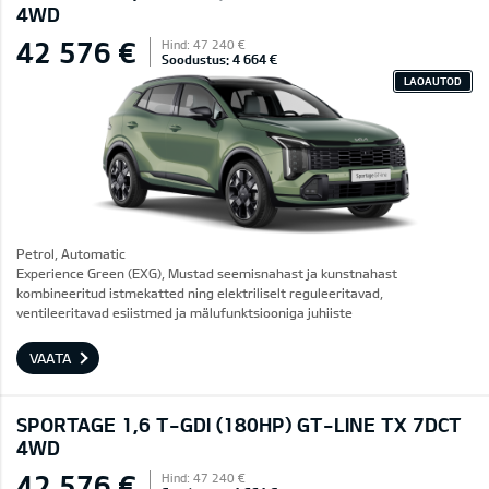
4WD
42 576 €
Hind: 47 240 €
Soodustus: 4 664 €
LAOAUTOD
Petrol, Automatic
Experience Green (EXG), Mustad seemisnahast ja kunstnahast
kombineeritud istmekatted ning elektriliselt reguleeritavad,
ventileeritavad esiistmed ja mälufunktsiooniga juhiiste
VAATA
SPORTAGE 1,6 T-GDI (180HP) GT-LINE TX 7DCT
4WD
42 576 €
Hind: 47 240 €