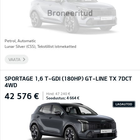
Broneeritud
Petrol, Automatic
Lunar Silver (CSS), Tekstiilist istmekatted
VAATA
SPORTAGE 1,6 T-GDI (180HP) GT-LINE TX 7DCT
4WD
42 576 €
Hind: 47 240 €
Soodustus: 4 664 €
LAOAUTOD