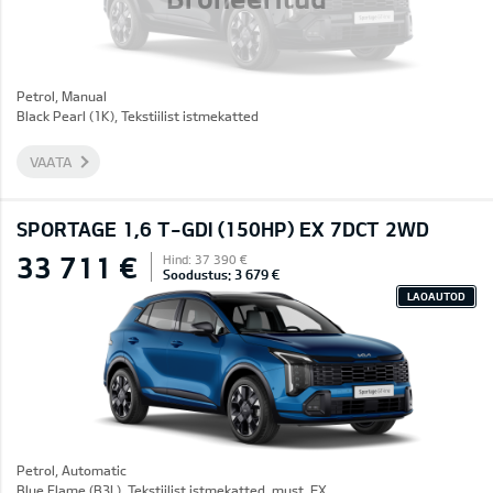
Petrol, Manual
Black Pearl (1K), Tekstiilist istmekatted
VAATA
SPORTAGE 1,6 T-GDI (150HP) EX 7DCT 2WD
33 711 €
Hind: 37 390 €
Soodustus: 3 679 €
LAOAUTOD
Petrol, Automatic
Blue Flame (B3L), Tekstiilist istmekatted, must, EX