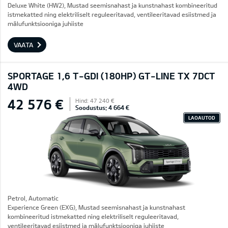
Deluxe White (HW2), Mustad seemisnahast ja kunstnahast kombineeritud
istmekatted ning elektriliselt reguleeritavad, ventileeritavad esiistmed ja
mälufunktsiooniga juhiiste
VAATA
SPORTAGE 1,6 T-GDI (180HP) GT-LINE TX 7DCT
4WD
42 576 €
Hind: 47 240 €
Soodustus: 4 664 €
LAOAUTOD
Petrol, Automatic
Experience Green (EXG), Mustad seemisnahast ja kunstnahast
kombineeritud istmekatted ning elektriliselt reguleeritavad,
ventileeritavad esiistmed ja mälufunktsiooniga juhiiste