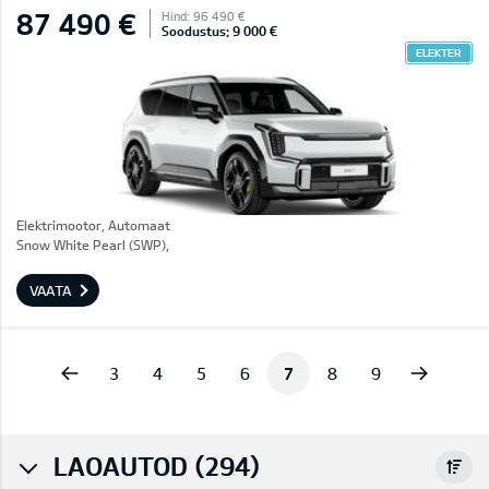
87 490 €
Hind: 96 490 €
Soodustus: 9 000 €
ELEKTER
Elektrimootor, Automaat
Snow White Pearl (SWP),
VAATA
vious
Next
3
4
5
6
7
8
9
LAOAUTOD (294)