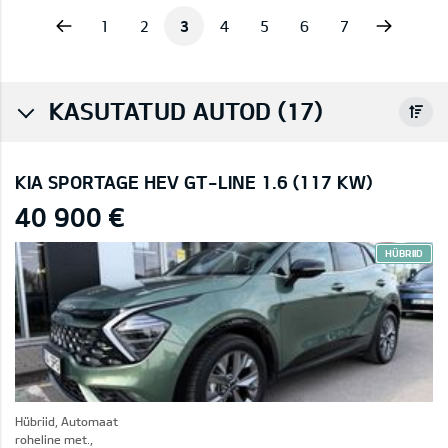
vious
Next
1
2
3
4
5
6
7
KASUTATUD AUTOD (17)
KIA SPORTAGE HEV GT-LINE 1.6 (117 KW)
40 900 €
HÜBRIID
Hübriid, Automaat
roheline met.,