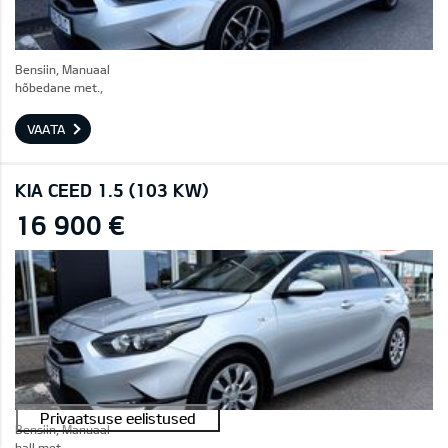
Bensiin, Manuaal
hõbedane met.,
VAATA
KIA CEED 1.5 (103 KW)
16 900 €
Bensiin, Manuaal
hall met.,