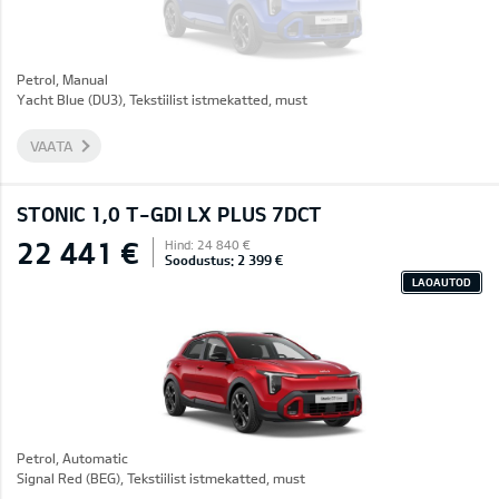
Petrol, Manual
Yacht Blue (DU3), Tekstiilist istmekatted, must
VAATA
STONIC 1,0 T-GDI LX PLUS 7DCT
22 441 €
Hind: 24 840 €
Soodustus: 2 399 €
LAOAUTOD
Petrol, Automatic
Signal Red (BEG), Tekstiilist istmekatted, must