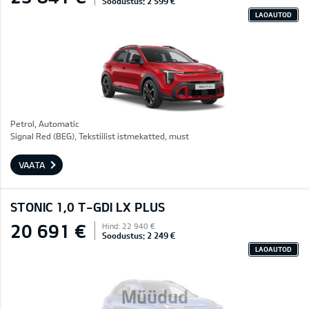
Soodustus: 2 599 €
LAOAUTOD
Petrol, Automatic
Signal Red (BEG), Tekstiilist istmekatted, must
VAATA
STONIC 1,0 T-GDI LX PLUS
20 691 €
Hind: 22 940 €
Soodustus: 2 249 €
LAOAUTOD
Müüdud