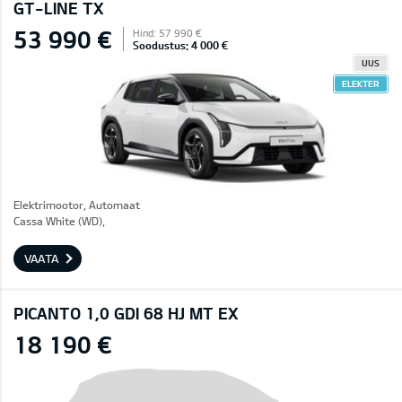
GT-LINE TX
53 990 €
Hind: 57 990 €
Soodustus: 4 000 €
UUS
ELEKTER
Elektrimootor, Automaat
Cassa White (WD),
VAATA
PICANTO 1,0 GDI 68 HJ MT EX
18 190 €