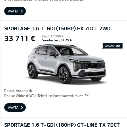
VAATA
SPORTAGE 1,6 T-GDI (150HP) EX 7DCT 2WD
33 711 €
Hind: 37 390 €
Soodustus: 3 679 €
LAOAUTOD
Petrol, Automatic
Deluxe White (HW2), Tekstiilist istmekatted, must, EX
VAATA
SPORTAGE 1,6 T-GDI (180HP) GT-LINE TX 7DCT