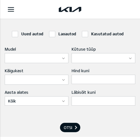
Uued autod
Laoautod
Kasutatud autod
Mudel
Kütuse tüüp
Käigukast
Hind kuni
Aasta alates
Läbisõit kuni
Kõik
OTSI