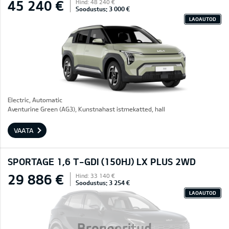
45 240 €
Hind: 48 240 €
Soodustus: 3 000 €
LAOAUTOD
Electric, Automatic
Aventurine Green (AG3), Kunstnahast istmekatted, hall
VAATA
SPORTAGE 1,6 T-GDI (150HJ) LX PLUS 2WD
29 886 €
Hind: 33 140 €
Soodustus: 3 254 €
LAOAUTOD
Broneeritud