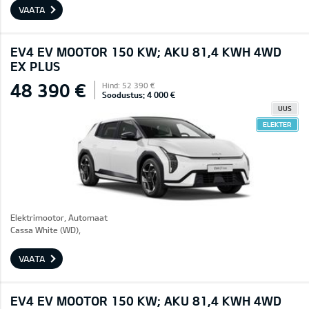
VAATA
EV4 EV MOOTOR 150 KW; AKU 81,4 KWH 4WD
EX PLUS
48 390 €
Hind: 52 390 €
Soodustus: 4 000 €
UUS
ELEKTER
Elektrimootor, Automaat
Cassa White (WD),
VAATA
EV4 EV MOOTOR 150 KW; AKU 81,4 KWH 4WD