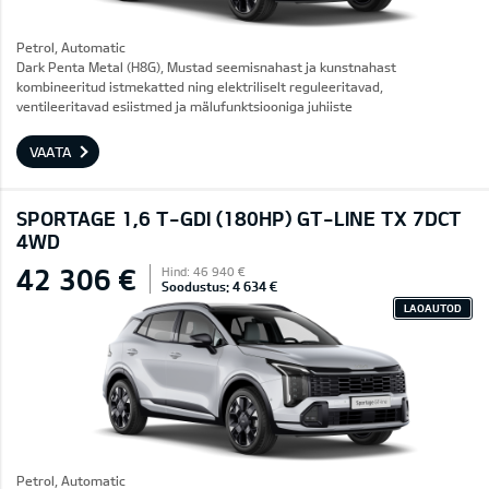
Petrol, Automatic
Dark Penta Metal (H8G), Mustad seemisnahast ja kunstnahast
kombineeritud istmekatted ning elektriliselt reguleeritavad,
ventileeritavad esiistmed ja mälufunktsiooniga juhiiste
VAATA
SPORTAGE 1,6 T-GDI (180HP) GT-LINE TX 7DCT
4WD
42 306 €
Hind: 46 940 €
Soodustus: 4 634 €
LAOAUTOD
Petrol, Automatic