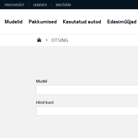
PROOVISÕIT
UUDISED
BROŠÜÜR
Mudelid
Pakkumised
Kasutatud autod
Edasimüüjad
OTSING
KIA AUTO AS
Mudel
Hind kuni