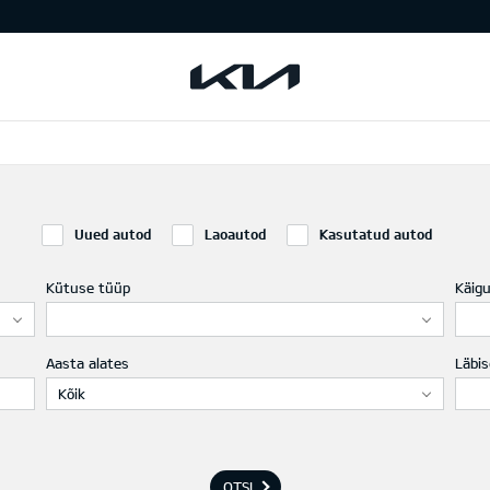
Uued autod
Laoautod
Kasutatud autod
Kütuse tüüp
Käig
Aasta alates
Läbis
Kõik
OTSI