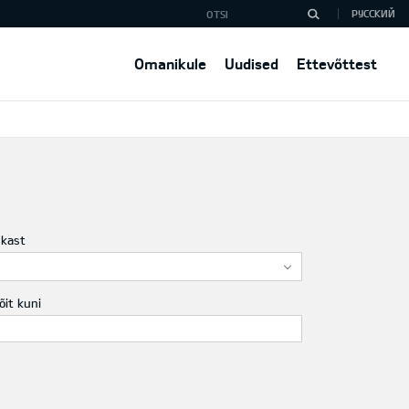
РУССКИЙ
Omanikule
Uudised
Ettevõttest
ukast
õit kuni