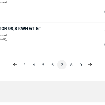
omaat
TOR 99,8 KWH GT GT
omaat
SWP),
vious
Next
3
4
5
6
7
8
9