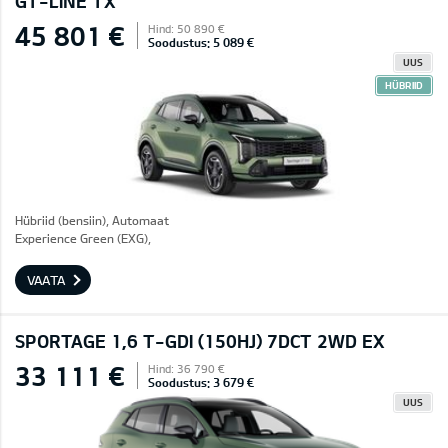
GT-LINE TX
45 801 €
Hind: 50 890 €
Soodustus: 5 089 €
UUS
HÜBRIID
Hübriid (bensiin), Automaat
Experience Green (EXG),
VAATA
SPORTAGE 1,6 T-GDI (150HJ) 7DCT 2WD EX
33 111 €
Hind: 36 790 €
Soodustus: 3 679 €
UUS