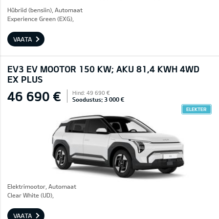
Hübriid (bensiin), Automaat
Experience Green (EXG),
VAATA
EV3 EV MOOTOR 150 KW; AKU 81,4 KWH 4WD
EX PLUS
46 690 €
Hind: 49 690 €
Soodustus: 3 000 €
ELEKTER
Elektrimootor, Automaat
Clear White (UD),
VAATA