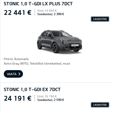
STONIC 1,0 T-GDI LX PLUS 7DCT
22 441 €
Hind: 24 840 €
Soodustus: 2 399 €
LAOAUTOD
Petrol, Automatic
Astro Gray (M7G), Tekstiilist istmekatted, must
VAATA
STONIC 1,0 T-GDI EX 7DCT
24 191 €
Hind: 26 790 €
Soodustus: 2 599 €
LAOAUTOD