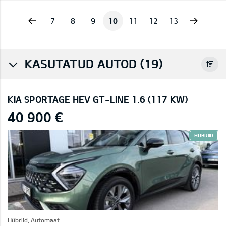
vious
Next
7
8
9
10
11
12
13
KASUTATUD AUTOD (19)
KIA SPORTAGE HEV GT-LINE 1.6 (117 KW)
40 900 €
HÜBRIID
Hübriid, Automaat