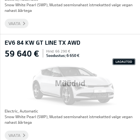
Snow White Pearl (SWP), Mustad seemisnahast istmekatted valge vegan
nahast äärtega
VAATA
EV6 84 KW GT LINE TX AWD
59 640 €
Hind: 66 290 €
Soodustus: 6 650 €
LAOAUTOD
Müüdud
Electric, Automatic
Snow White Pearl (SWP), Mustad seemisnahast istmekatted valge vegan
nahast äärtega
VAATA