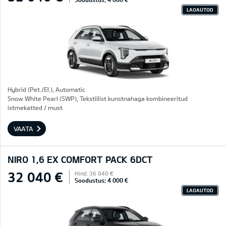
LAOAUTOD
Hybrid (Pet./El.), Automatic
Snow White Pearl (SWP), Tekstiilist kunstnahaga kombineeritud
istmekatted / must
VAATA
NIRO 1,6 EX COMFORT PACK 6DCT
32 040 €
Hind: 36 040 €
Soodustus: 4 000 €
LAOAUTOD