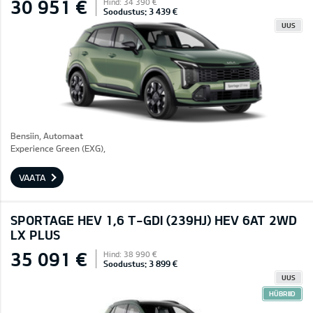
30 951 €
Hind: 34 390 €
Soodustus: 3 439 €
UUS
Bensiin, Automaat
Experience Green (EXG),
VAATA
SPORTAGE HEV 1,6 T-GDI (239HJ) HEV 6AT 2WD
LX PLUS
35 091 €
Hind: 38 990 €
Soodustus: 3 899 €
UUS
HÜBRIID