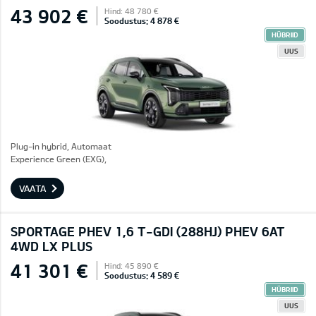
43 902 €
Hind: 48 780 €
Soodustus: 4 878 €
HÜBRIID
UUS
Plug-in hybrid, Automaat
Experience Green (EXG),
VAATA
SPORTAGE PHEV 1,6 T-GDI (288HJ) PHEV 6AT
4WD LX PLUS
41 301 €
Hind: 45 890 €
Soodustus: 4 589 €
HÜBRIID
UUS