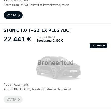
Petrol, Automatic
Astro Gray (M7G), Tekstiilist istmekatted, must
VAATA
STONIC 1,0 T-GDI LX PLUS 7DCT
22 441 €
Hind: 24 840 €
Soodustus: 2 399 €
LAOAUTOD
Broneeritud
Petrol, Automatic
Aurora Black (ABP), Tekstiilist istmekatted, must
VAATA