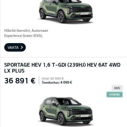
Hübriid (bensiin), Automaat
Experience Green (EXG),
VAATA
SPORTAGE HEV 1,6 T-GDI (239HJ) HEV 6AT 4WD
LX PLUS
36 891 €
Hind: 40 990 €
Soodustus: 4 099 €
UUS
HÜBRIID