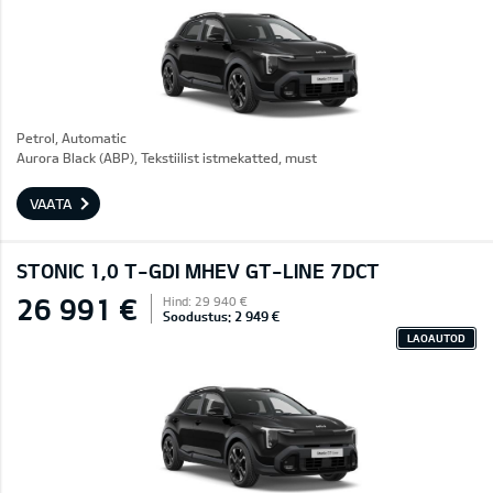
Petrol, Automatic
Aurora Black (ABP), Tekstiilist istmekatted, must
VAATA
STONIC 1,0 T-GDI MHEV GT-LINE 7DCT
26 991 €
Hind: 29 940 €
Soodustus: 2 949 €
LAOAUTOD