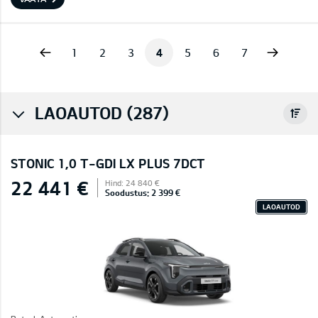
vious
Next
1
2
3
4
5
6
7
LAOAUTOD (287)
STONIC 1,0 T-GDI LX PLUS 7DCT
22 441 €
Hind: 24 840 €
Soodustus: 2 399 €
LAOAUTOD