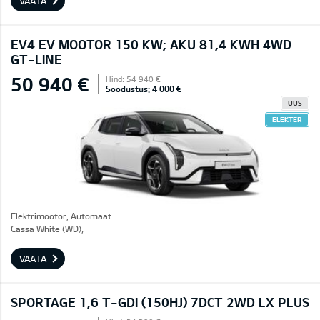
VAATA
EV4 EV MOOTOR 150 KW; AKU 81,4 KWH 4WD
GT-LINE
50 940 €
Hind: 54 940 €
Soodustus: 4 000 €
UUS
ELEKTER
Elektrimootor, Automaat
Cassa White (WD),
VAATA
SPORTAGE 1,6 T-GDI (150HJ) 7DCT 2WD LX PLUS