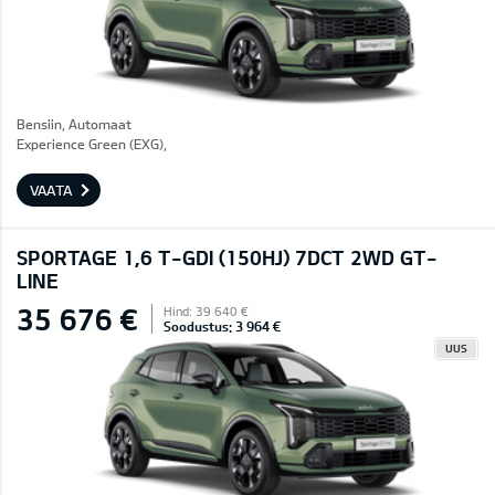
Bensiin, Automaat
Experience Green (EXG),
VAATA
SPORTAGE 1,6 T-GDI (150HJ) 7DCT 2WD GT-
LINE
35 676 €
Hind: 39 640 €
Soodustus: 3 964 €
UUS