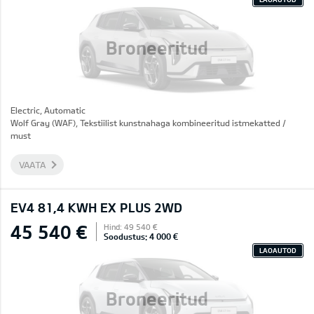
Broneeritud
Electric, Automatic
Wolf Gray (WAF), Tekstiilist kunstnahaga kombineeritud istmekatted /
must
VAATA
EV4 81,4 KWH EX PLUS 2WD
45 540 €
Hind: 49 540 €
Soodustus: 4 000 €
LAOAUTOD
Broneeritud