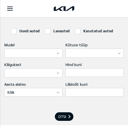
Uued autod
Laoautod
Kasutatud autod
Mudel
Kütuse tüüp
Käigukast
Hind kuni
Aasta alates
Läbisõit kuni
Kõik
OTSI