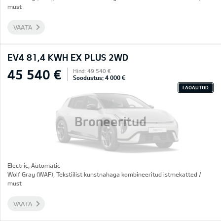
must
VAATA
EV4 81,4 KWH EX PLUS 2WD
45 540 €
Hind: 49 540 €
Soodustus: 4 000 €
LAOAUTOD
Broneeritud
Electric, Automatic
Wolf Gray (WAF), Tekstiilist kunstnahaga kombineeritud istmekatted /
must
VAATA