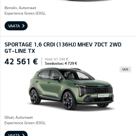
Bensiin, Automaat
Experience Green (EXG),
VAATA
SPORTAGE 1,6 CRDI (136HJ) MHEV 7DCT 2WD
GT-LINE TX
42 561 €
Hind: 47 290 €
Soodustus: 4 729 €
UUS
Diisel, Automaat
Experience Green (EXG),
VAATA