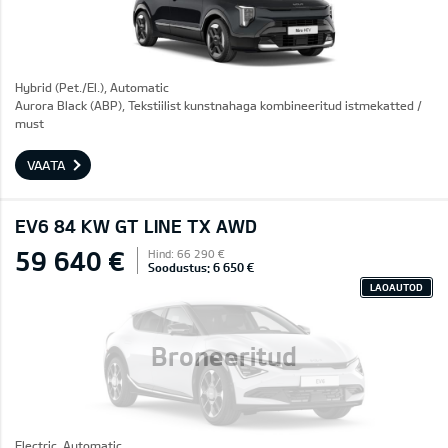
Hybrid (Pet./El.), Automatic
Aurora Black (ABP), Tekstiilist kunstnahaga kombineeritud istmekatted /
must
VAATA
EV6 84 KW GT LINE TX AWD
59 640 €
Hind: 66 290 €
Soodustus: 6 650 €
LAOAUTOD
Broneeritud
Electric, Automatic