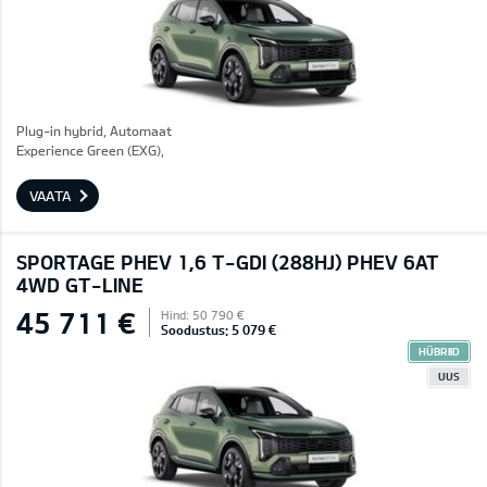
Plug-in hybrid, Automaat
Experience Green (EXG),
VAATA
SPORTAGE PHEV 1,6 T-GDI (288HJ) PHEV 6AT
4WD GT-LINE
45 711 €
Hind: 50 790 €
Soodustus: 5 079 €
HÜBRIID
UUS