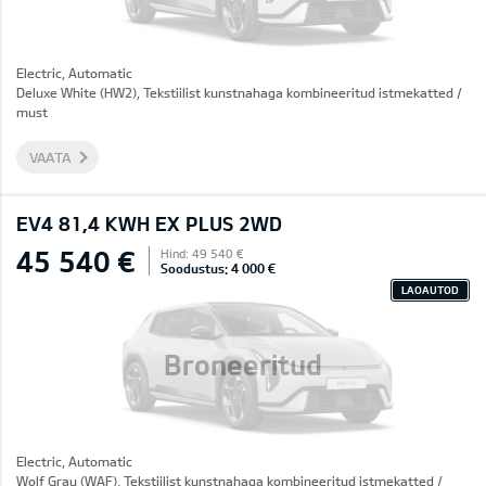
Electric, Automatic
Deluxe White (HW2), Tekstiilist kunstnahaga kombineeritud istmekatted /
must
VAATA
EV4 81,4 KWH EX PLUS 2WD
45 540 €
Hind: 49 540 €
Soodustus: 4 000 €
LAOAUTOD
Broneeritud
Electric, Automatic
Wolf Gray (WAF), Tekstiilist kunstnahaga kombineeritud istmekatted /