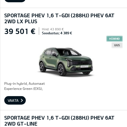
SPORTAGE PHEV 1,6 T-GDI (288HJ) PHEV 6AT
2WD LX PLUS
39 501 €
Hind: 43 890 €
Soodustus: 4 389 €
HÜBRIID
UUS
Plug-in hybrid, Automaat
Experience Green (EXG),
VAATA
SPORTAGE PHEV 1,6 T-GDI (288HJ) PHEV 6AT
2WD GT-LINE