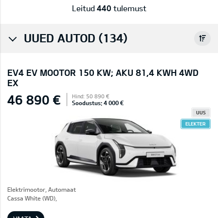
Leitud
440
tulemust
UUED AUTOD (134)
EV4 EV MOOTOR 150 KW; AKU 81,4 KWH 4WD
EX
46 890 €
Hind: 50 890 €
Soodustus: 4 000 €
UUS
ELEKTER
Elektrimootor, Automaat
Cassa White (WD),