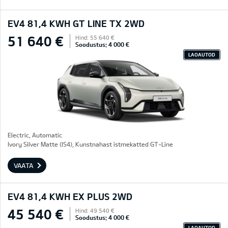
EV4 81,4 KWH GT LINE TX 2WD
51 640 €
Hind: 55 640 €
Soodustus: 4 000 €
LAOAUTOD
Electric, Automatic
Ivory Silver Matte (IS4), Kunstnahast istmekatted GT-Line
VAATA
EV4 81,4 KWH EX PLUS 2WD
45 540 €
Hind: 49 540 €
Soodustus: 4 000 €
LAOAUTOD