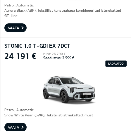
Petrol, Automatic
Aurora Black (ABP), Tekstiilist kunstnahaga kombineeritud istmekatted
GT-Line
VAATA
STONIC 1,0 T-GDI EX 7DCT
24 191 €
Hind: 26 790 €
Soodustus: 2 599 €
LAOAUTOD
Petrol, Automatic
Snow White Pearl (SWP), Tekstiilist istmekatted, must
VAATA