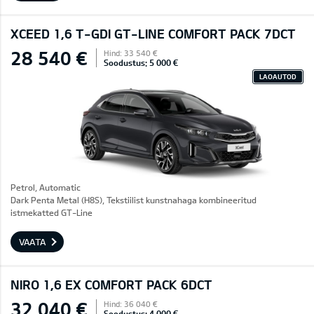
XCEED 1,6 T-GDI GT-LINE COMFORT PACK 7DCT
28 540 €
Hind: 33 540 €
Soodustus: 5 000 €
LAOAUTOD
Petrol, Automatic
Dark Penta Metal (H8S), Tekstiilist kunstnahaga kombineeritud
istmekatted GT-Line
VAATA
NIRO 1,6 EX COMFORT PACK 6DCT
32 040 €
Hind: 36 040 €
Soodustus: 4 000 €