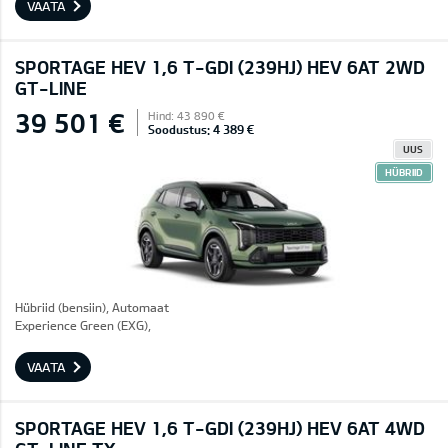
VAATA
SPORTAGE HEV 1,6 T-GDI (239HJ) HEV 6AT 2WD
GT-LINE
39 501 €
Hind: 43 890 €
Soodustus: 4 389 €
UUS
HÜBRIID
Hübriid (bensiin), Automaat
Experience Green (EXG),
VAATA
SPORTAGE HEV 1,6 T-GDI (239HJ) HEV 6AT 4WD