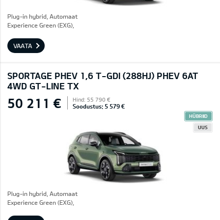
Plug-in hybrid, Automaat
Experience Green (EXG),
VAATA
SPORTAGE PHEV 1,6 T-GDI (288HJ) PHEV 6AT
4WD GT-LINE TX
50 211 €
Hind: 55 790 €
Soodustus: 5 579 €
HÜBRIID
UUS
Plug-in hybrid, Automaat
Experience Green (EXG),