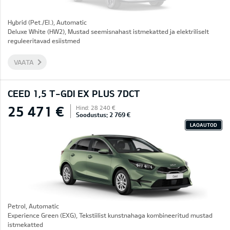
Hybrid (Pet./El.), Automatic
Deluxe White (HW2), Mustad seemisnahast istmekatted ja elektriliselt
reguleeritavad esiistmed
VAATA
CEED 1,5 T-GDI EX PLUS 7DCT
25 471 €
Hind: 28 240 €
Soodustus: 2 769 €
LAOAUTOD
Petrol, Automatic
Experience Green (EXG), Tekstiilist kunstnahaga kombineeritud mustad
istmekatted