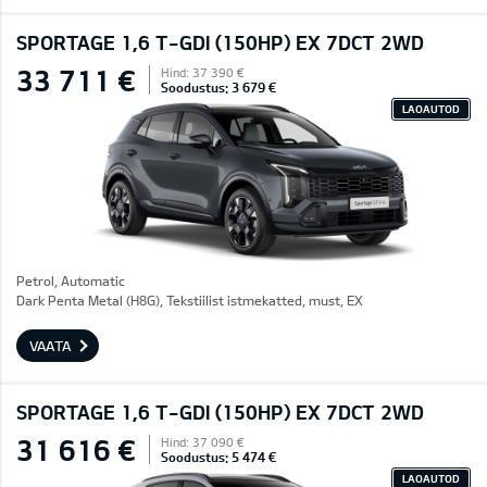
SPORTAGE 1,6 T-GDI (150HP) EX 7DCT 2WD
33 711 €
Hind: 37 390 €
Soodustus: 3 679 €
LAOAUTOD
Petrol, Automatic
Dark Penta Metal (H8G), Tekstiilist istmekatted, must, EX
VAATA
SPORTAGE 1,6 T-GDI (150HP) EX 7DCT 2WD
31 616 €
Hind: 37 090 €
Soodustus: 5 474 €
LAOAUTOD