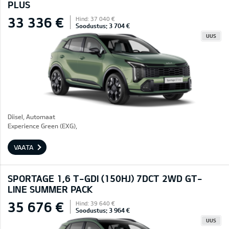
PLUS
33 336 €
Hind: 37 040 €
Soodustus: 3 704 €
UUS
Diisel, Automaat
Experience Green (EXG),
VAATA
SPORTAGE 1,6 T-GDI (150HJ) 7DCT 2WD GT-
LINE SUMMER PACK
35 676 €
Hind: 39 640 €
Soodustus: 3 964 €
UUS