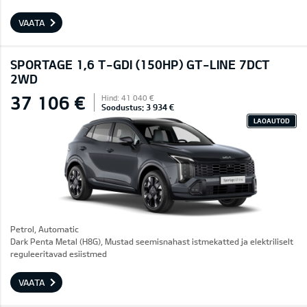
VAATA
SPORTAGE 1,6 T-GDI (150HP) GT-LINE 7DCT
2WD
37 106 €
Hind: 41 040 €
Soodustus: 3 934 €
LAOAUTOD
Petrol, Automatic
Dark Penta Metal (H8G), Mustad seemisnahast istmekatted ja elektriliselt
reguleeritavad esiistmed
VAATA