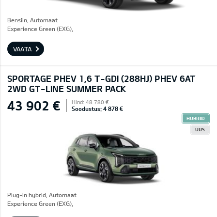
Bensiin, Automaat
Experience Green (EXG),
VAATA
SPORTAGE PHEV 1,6 T-GDI (288HJ) PHEV 6AT
2WD GT-LINE SUMMER PACK
43 902 €
Hind: 48 780 €
Soodustus: 4 878 €
HÜBRIID
UUS
Plug-in hybrid, Automaat
Experience Green (EXG),