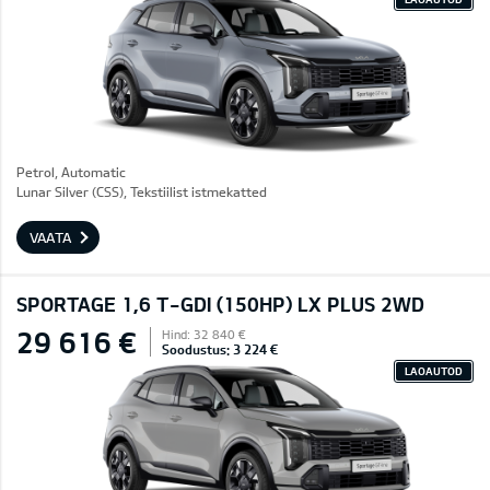
Petrol, Automatic
Lunar Silver (CSS), Tekstiilist istmekatted
VAATA
SPORTAGE 1,6 T-GDI (150HP) LX PLUS 2WD
29 616 €
Hind: 32 840 €
Soodustus: 3 224 €
LAOAUTOD