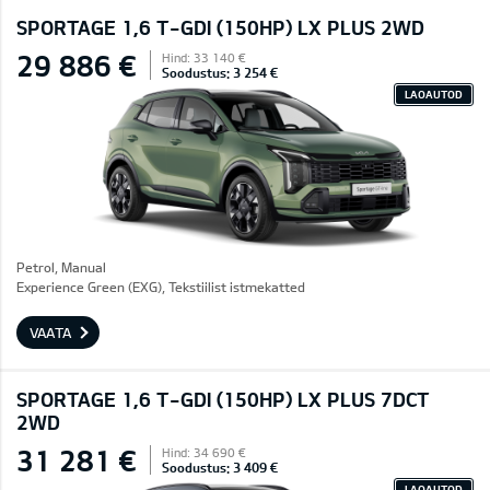
SPORTAGE 1,6 T-GDI (150HP) LX PLUS 2WD
29 886 €
Hind: 33 140 €
Soodustus: 3 254 €
LAOAUTOD
Petrol, Manual
Experience Green (EXG), Tekstiilist istmekatted
VAATA
SPORTAGE 1,6 T-GDI (150HP) LX PLUS 7DCT
2WD
31 281 €
Hind: 34 690 €
Soodustus: 3 409 €
LAOAUTOD