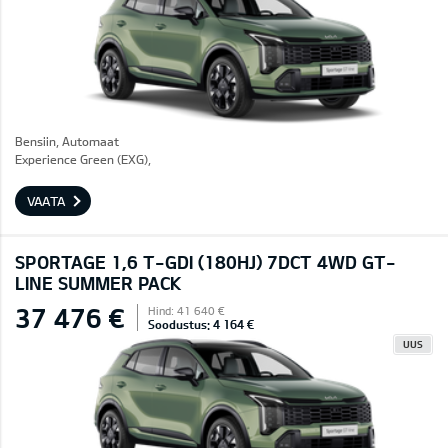
Bensiin, Automaat
Experience Green (EXG),
VAATA
SPORTAGE 1,6 T-GDI (180HJ) 7DCT 4WD GT-
LINE SUMMER PACK
37 476 €
Hind: 41 640 €
Soodustus: 4 164 €
UUS