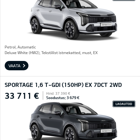
Petrol, Automatic
Deluxe White (HW2), Tekstiilist istmekatted, must, EX
VAATA
SPORTAGE 1,6 T-GDI (150HP) EX 7DCT 2WD
33 711 €
Hind: 37 390 €
Soodustus: 3 679 €
LAOAUTOD