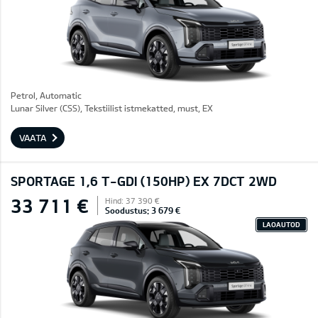
Petrol, Automatic
Lunar Silver (CSS), Tekstiilist istmekatted, must, EX
VAATA
SPORTAGE 1,6 T-GDI (150HP) EX 7DCT 2WD
33 711 €
Hind: 37 390 €
Soodustus: 3 679 €
LAOAUTOD