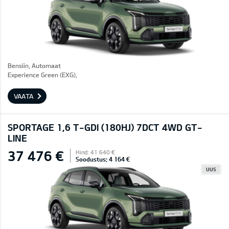
Bensiin, Automaat
Experience Green (EXG),
VAATA
SPORTAGE 1,6 T-GDI (180HJ) 7DCT 4WD GT-
LINE
37 476 €
Hind: 41 640 €
Soodustus: 4 164 €
UUS