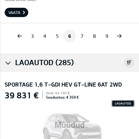
VAATA
vious
Next
3
4
5
6
7
8
9
LAOAUTOD (285)
SPORTAGE 1,6 T-GDI HEV GT-LINE 6AT 2WD
39 831 €
Hind: 44 190 €
Soodustus: 4 359 €
LAOAUTOD
Müüdud