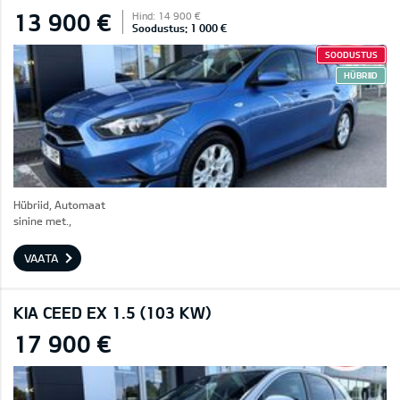
13 900 €
Hind: 14 900 €
Soodustus: 1 000 €
SOODUSTUS
HÜBRIID
Hübriid, Automaat
sinine met.,
VAATA
KIA CEED EX 1.5 (103 KW)
17 900 €