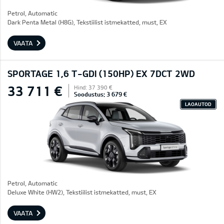
Petrol, Automatic
Dark Penta Metal (H8G), Tekstiilist istmekatted, must, EX
VAATA
SPORTAGE 1,6 T-GDI (150HP) EX 7DCT 2WD
33 711 €
Hind: 37 390 €
Soodustus: 3 679 €
LAOAUTOD
Petrol, Automatic
Deluxe White (HW2), Tekstiilist istmekatted, must, EX
VAATA