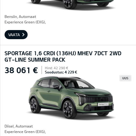
Bensiin, Automaat
Experience Green (EXG),
VAATA
SPORTAGE 1,6 CRDI (136HJ) MHEV 7DCT 2WD
GT-LINE SUMMER PACK
38 061 €
Hind: 42 290 €
Soodustus: 4 229 €
UUS
Diisel, Automaat
Experience Green (EXG),