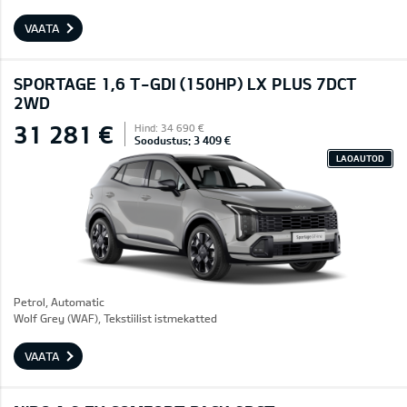
VAATA
SPORTAGE 1,6 T-GDI (150HP) LX PLUS 7DCT
2WD
31 281 €
Hind: 34 690 €
Soodustus: 3 409 €
LAOAUTOD
Petrol, Automatic
Wolf Grey (WAF), Tekstiilist istmekatted
VAATA