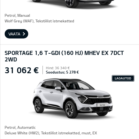
Petrol, Manual
Wolf Grey (WAF), Tekstiilist istmekatted
VAATA
SPORTAGE 1,6 T-GDI (160 HJ) MHEV EX 7DCT
2WD
31 062 €
Hind: 36 340 €
Soodustus: 5 278 €
LAOAUTOD
Petrol, Automatic
Deluxe White (HW2), Tekstiilist istmekatted, must, EX