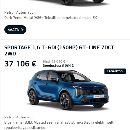
Petrol, Automatic
Dark Penta Metal (H8G), Tekstiilist istmekatted, must, EX
VAATA
SPORTAGE 1,6 T-GDI (150HP) GT-LINE 7DCT
2WD
37 106 €
Hind: 41 040 €
Soodustus: 3 934 €
LAOAUTOD
Petrol, Automatic
Blue Flame (B3L), Mustad seemisnahast istmekatted ja elektriliselt
reguleeritavad esiistmed