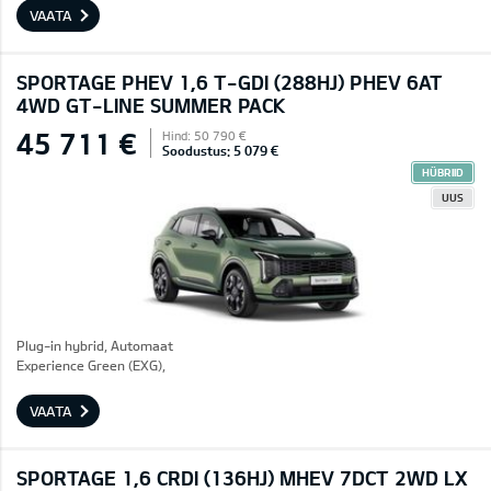
VAATA
SPORTAGE PHEV 1,6 T-GDI (288HJ) PHEV 6AT
4WD GT-LINE SUMMER PACK
45 711 €
Hind: 50 790 €
Soodustus: 5 079 €
HÜBRIID
UUS
Plug-in hybrid, Automaat
Experience Green (EXG),
VAATA
SPORTAGE 1,6 CRDI (136HJ) MHEV 7DCT 2WD LX