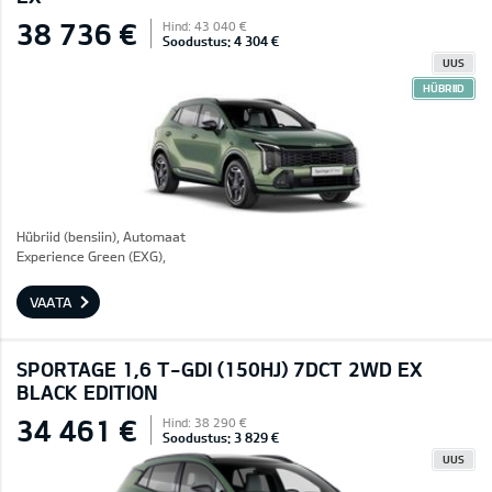
38 736 €
Hind: 43 040 €
Soodustus: 4 304 €
UUS
HÜBRIID
Hübriid (bensiin), Automaat
Experience Green (EXG),
VAATA
SPORTAGE 1,6 T-GDI (150HJ) 7DCT 2WD EX
BLACK EDITION
34 461 €
Hind: 38 290 €
Soodustus: 3 829 €
UUS