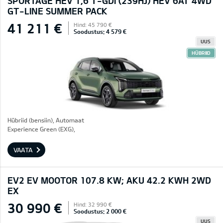
SPORTAGE HEV 1,6 T-GDI (239HJ) HEV 6AT 4WD
GT-LINE SUMMER PACK
41 211 €
Hind: 45 790 €
Soodustus: 4 579 €
UUS
HÜBRIID
Hübriid (bensiin), Automaat
Experience Green (EXG),
VAATA
EV2 EV MOOTOR 107.8 KW; AKU 42.2 KWH 2WD
EX
30 990 €
Hind: 32 990 €
Soodustus: 2 000 €
UUS