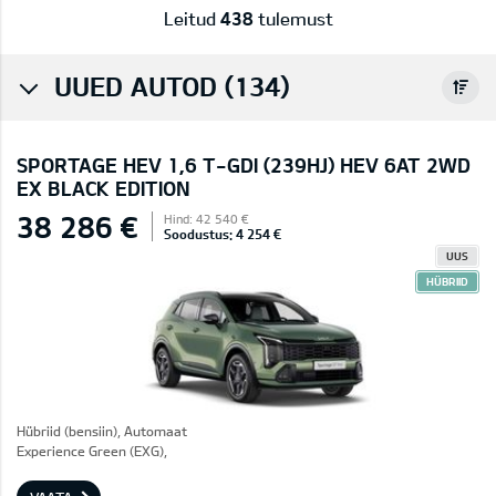
Leitud
438
tulemust
UUED AUTOD (134)
SPORTAGE HEV 1,6 T-GDI (239HJ) HEV 6AT 2WD
EX BLACK EDITION
38 286 €
Hind: 42 540 €
Soodustus: 4 254 €
UUS
HÜBRIID
Hübriid (bensiin), Automaat
Experience Green (EXG),