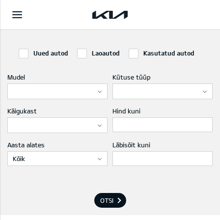
Uued autod
Laoautod
Kasutatud autod
Mudel
Kütuse tüüp
Käigukast
Hind kuni
Aasta alates
Läbisõit kuni
Kõik
OTSI