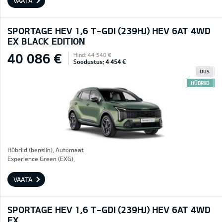
VAATA
SPORTAGE HEV 1,6 T-GDI (239HJ) HEV 6AT 4WD
EX BLACK EDITION
40 086 €
Hind: 44 540 €
Soodustus: 4 454 €
UUS
HÜBRIID
Hübriid (bensiin), Automaat
Experience Green (EXG),
VAATA
SPORTAGE HEV 1,6 T-GDI (239HJ) HEV 6AT 4WD
EX