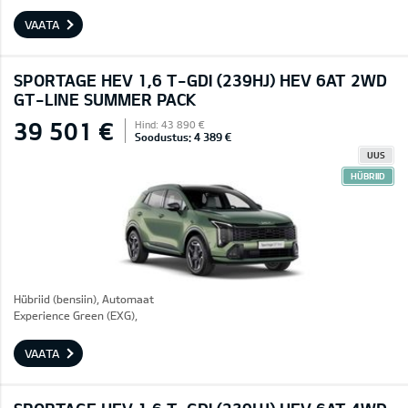
VAATA
SPORTAGE HEV 1,6 T-GDI (239HJ) HEV 6AT 2WD
GT-LINE SUMMER PACK
39 501 €
Hind: 43 890 €
Soodustus: 4 389 €
UUS
HÜBRIID
Hübriid (bensiin), Automaat
Experience Green (EXG),
VAATA