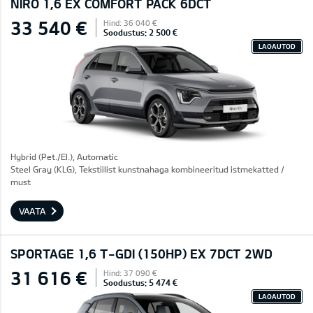
NIRO 1,6 EX COMFORT PACK 6DCT
33 540 €
Hind: 36 040 €
Soodustus: 2 500 €
LAOAUTOD
Hybrid (Pet./El.), Automatic
Steel Gray (KLG), Tekstiilist kunstnahaga kombineeritud istmekatted /
must
VAATA
SPORTAGE 1,6 T-GDI (150HP) EX 7DCT 2WD
31 616 €
Hind: 37 090 €
Soodustus: 5 474 €
LAOAUTOD