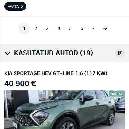
VAATA
Next
1
2
3
4
5
6
7
KASUTATUD AUTOD (19)
KIA SPORTAGE HEV GT-LINE 1.6 (117 KW)
40 900 €
HÜBRIID