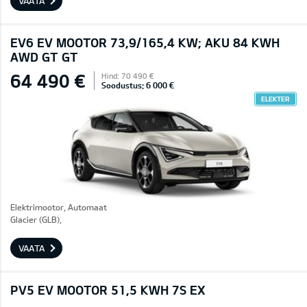
VAATA
EV6 EV MOOTOR 73,9/165,4 KW; AKU 84 KWH
AWD GT GT
64 490 €
Hind: 70 490 €
Soodustus: 6 000 €
ELEKTER
Elektrimootor, Automaat
Glacier (GLB),
VAATA
PV5 EV MOOTOR 51,5 KWH 7S EX