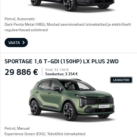
Petrol, Automatic
Dark Penta Metal (H8G), Mustad seemisnahast istmekatted ja elektriliselt
reguleeritavad esiistmed
VAATA
SPORTAGE 1,6 T-GDI (150HP) LX PLUS 2WD
29 886 €
Hind: 33 140 €
Soodustus: 3 254 €
LAOAUTOD
Petrol, Manual
Experience Green (EXG), Tekstiilist istmekatted