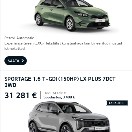
Petrol, Automatic
Experience Green (EXG), Tekstiilist kunstnahaga kombineeritud mustad
istmekatted
VAATA
SPORTAGE 1,6 T-GDI (150HP) LX PLUS 7DCT
2WD
31 281 €
Hind: 34 690 €
Soodustus: 3 409 €
LAOAUTOD