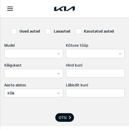
Uued autod
Laoautod
Kasutatud autod
Mudel
Kütuse tüüp
Käigukast
Hind kuni
Aasta alates
Läbisõit kuni
Kõik
OTSI