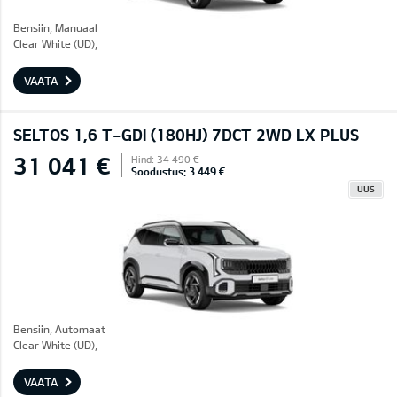
Bensiin, Manuaal
Clear White (UD),
VAATA
SELTOS 1,6 T-GDI (180HJ) 7DCT 2WD LX PLUS
31 041 €
Hind: 34 490 €
Soodustus: 3 449 €
UUS
Bensiin, Automaat
Clear White (UD),
VAATA