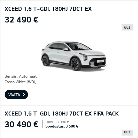
XCEED 1,6 T-GDI, 180HJ 7DCT EX
32 490 €
UUS
Bensiin, Automaat
Cassa White (WD),
VAATA
XCEED 1,6 T-GDI, 180HJ 7DCT EX FIFA PACK
30 490 €
Hind: 33 990 €
Soodustus: 3 500 €
UUS