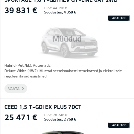
39 831 €
Hind: 44 190 €
Soodustus: 4 359 €
LAOAUTOD
Müüdud
Hybrid (Pet./El.), Automatic
Deluxe White (HW2), Mustad seemisnahast istmekatted ja elektriliselt
reguleeritavad esiistmed
VAATA
CEED 1,5 T-GDI EX PLUS 7DCT
25 471 €
Hind: 28 240 €
Soodustus: 2 769 €
LAOAUTOD