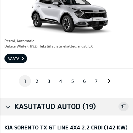
Petrol, Automatic
Deluxe White (HW2), Tekstiilist istmekatted, must, EX
VAATA
Next
1
2
3
4
5
6
7
KASUTATUD AUTOD (19)
KIA SORENTO TX GT LINE 4X4 2.2 CRDI (142 KW)