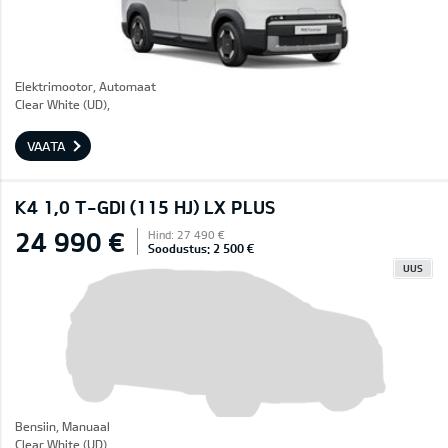
Elektrimootor, Automaat
Clear White (UD),
VAATA
K4 1,0 T-GDI (115 HJ) LX PLUS
24 990 €
Hind: 27 490 €
Soodustus: 2 500 €
UUS
Bensiin, Manuaal
Clear White (UD),