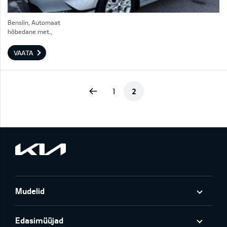
Bensiin, Automaat
hõbedane met.,
VAATA
Previous
1
2
Mudelid
Edasimüüjad