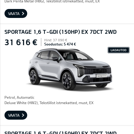
Dark Penta Metal (H8G), Tekstiilist istmekatted, must, EX
VAATA
SPORTAGE 1,6 T-GDI (150HP) EX 7DCT 2WD
31 616 €
Hind: 37 090 €
Soodustus: 5 474 €
LAOAUTOD
Petrol, Automatic
Deluxe White (HW2), Tekstiilist istmekatted, must, EX
VAATA
SPORTAGE 1,6 T-GDI (150HP) EX 7DCT 2WD