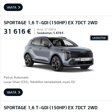
VAATA
SPORTAGE 1,6 T-GDI (150HP) EX 7DCT 2WD
31 616 €
Hind: 37 090 €
Soodustus: 5 474 €
LAOAUTOD
Petrol, Automatic
Lunar Silver (CSS), Tekstiilist istmekatted, must, EX
VAATA
SPORTAGE 1,6 T-GDI (150HP) EX 7DCT 2WD