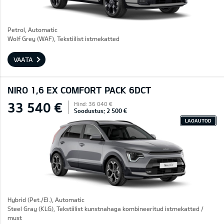
Petrol, Automatic
Wolf Grey (WAF), Tekstiilist istmekatted
VAATA
NIRO 1,6 EX COMFORT PACK 6DCT
33 540 €
Hind: 36 040 €
Soodustus: 2 500 €
LAOAUTOD
Hybrid (Pet./El.), Automatic
Steel Gray (KLG), Tekstiilist kunstnahaga kombineeritud istmekatted /
must