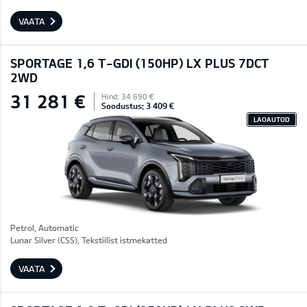
VAATA
SPORTAGE 1,6 T-GDI (150HP) LX PLUS 7DCT
2WD
31 281 €
Hind: 34 690 €
Soodustus: 3 409 €
LAOAUTOD
Petrol, Automatic
Lunar Silver (CSS), Tekstiilist istmekatted
VAATA