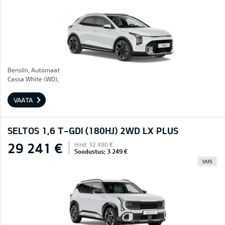
Bensiin, Automaat
Cassa White (WD),
VAATA
SELTOS 1,6 T-GDI (180HJ) 2WD LX PLUS
29 241 €
Hind: 32 490 €
Soodustus: 3 249 €
UUS