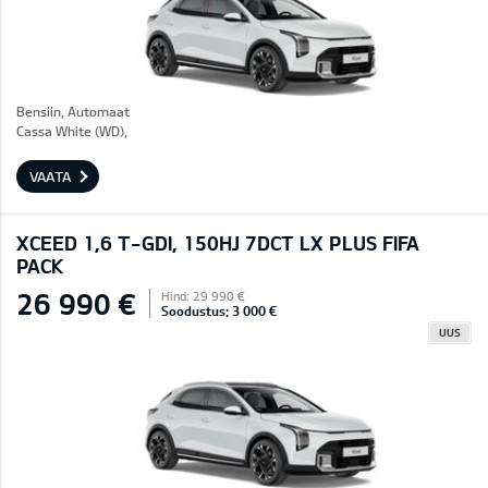
Bensiin, Automaat
Cassa White (WD),
VAATA
XCEED 1,6 T-GDI, 150HJ 7DCT LX PLUS FIFA
PACK
26 990 €
Hind: 29 990 €
Soodustus: 3 000 €
UUS