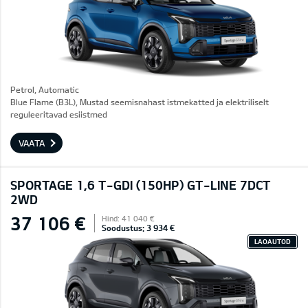
Petrol, Automatic
Blue Flame (B3L), Mustad seemisnahast istmekatted ja elektriliselt
reguleeritavad esiistmed
VAATA
SPORTAGE 1,6 T-GDI (150HP) GT-LINE 7DCT
2WD
37 106 €
Hind: 41 040 €
Soodustus: 3 934 €
LAOAUTOD