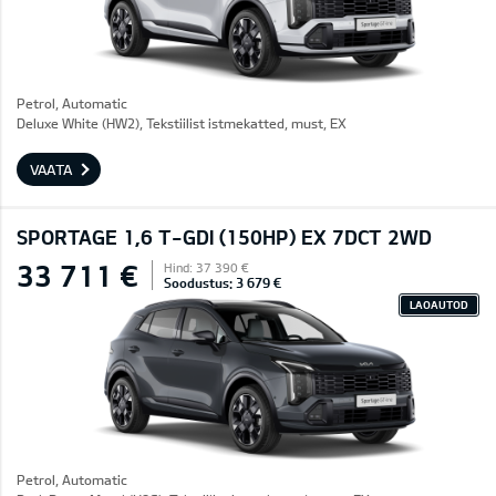
Petrol, Automatic
Deluxe White (HW2), Tekstiilist istmekatted, must, EX
VAATA
SPORTAGE 1,6 T-GDI (150HP) EX 7DCT 2WD
33 711 €
Hind: 37 390 €
Soodustus: 3 679 €
LAOAUTOD
Petrol, Automatic