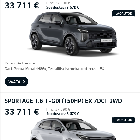
33 711 €
Hind: 37 390 €
Soodustus: 3 679 €
LAOAUTOD
Petrol, Automatic
Dark Penta Metal (H8G), Tekstiilist istmekatted, must, EX
VAATA
SPORTAGE 1,6 T-GDI (150HP) EX 7DCT 2WD
33 711 €
Hind: 37 390 €
Soodustus: 3 679 €
LAOAUTOD