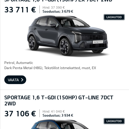
33 711 €
Hind: 37 390 €
Soodustus: 3 679 €
LAOAUTOD
Petrol, Automatic
Dark Penta Metal (H8G), Tekstiilist istmekatted, must, EX
VAATA
SPORTAGE 1,6 T-GDI (150HP) GT-LINE 7DCT
2WD
37 106 €
Hind: 41 040 €
Soodustus: 3 934 €
LAOAUTOD