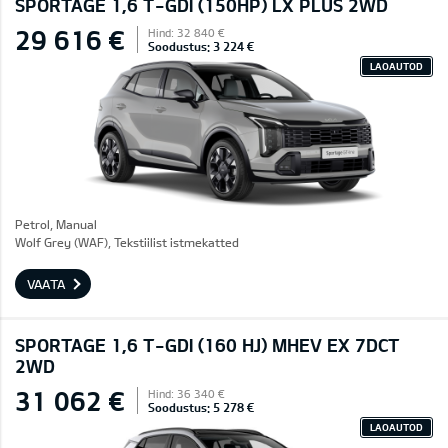
SPORTAGE 1,6 T-GDI (150HP) LX PLUS 2WD
29 616 €
Hind: 32 840 €
Soodustus: 3 224 €
LAOAUTOD
Petrol, Manual
Wolf Grey (WAF), Tekstiilist istmekatted
VAATA
SPORTAGE 1,6 T-GDI (160 HJ) MHEV EX 7DCT
2WD
31 062 €
Hind: 36 340 €
Soodustus: 5 278 €
LAOAUTOD