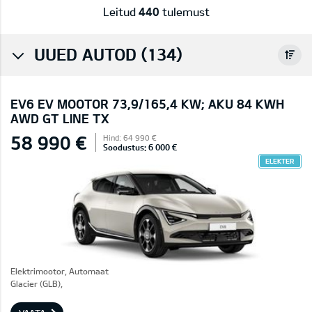
Leitud
440
tulemust
UUED AUTOD (134)
EV6 EV MOOTOR 73,9/165,4 KW; AKU 84 KWH
AWD GT LINE TX
58 990 €
Hind: 64 990 €
Soodustus: 6 000 €
ELEKTER
Elektrimootor, Automaat
Glacier (GLB),