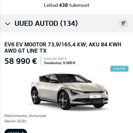
Leitud
438
tulemust
UUED AUTOD (134)
EV6 EV MOOTOR 73,9/165,4 KW; AKU 84 KWH
AWD GT LINE TX
58 990 €
Hind: 64 990 €
Soodustus: 6 000 €
ELEKTER
Elektrimootor, Automaat
Glacier (GLB),