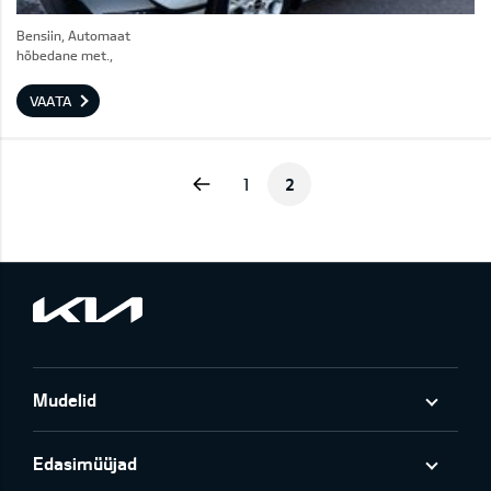
Bensiin, Automaat
hõbedane met.,
VAATA
Previous
1
2
Mudelid
Edasimüüjad