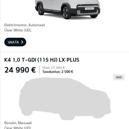
Elektrimootor, Automaat
Clear White (UD),
VAATA
K4 1,0 T-GDI (115 HJ) LX PLUS
24 990 €
Hind: 27 490 €
Soodustus: 2 500 €
UUS
Bensiin, Manuaal
Clear White (UD),