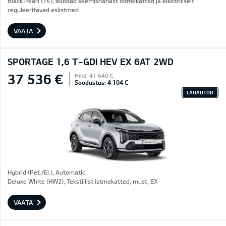
Black Pearl (1K), Mustad seemisnahast istmekatted ja elektriliselt
reguleeritavad esiistmed
VAATA
SPORTAGE 1,6 T-GDI HEV EX 6AT 2WD
37 536 €
Hind: 41 640 €
Soodustus: 4 104 €
LAOAUTOD
Hybrid (Pet./El.), Automatic
Deluxe White (HW2), Tekstiilist istmekatted, must, EX
VAATA