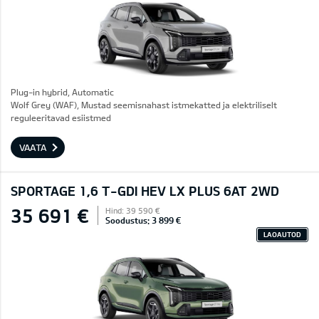
Plug-in hybrid, Automatic
Wolf Grey (WAF), Mustad seemisnahast istmekatted ja elektriliselt
reguleeritavad esiistmed
VAATA
SPORTAGE 1,6 T-GDI HEV LX PLUS 6AT 2WD
35 691 €
Hind: 39 590 €
Soodustus: 3 899 €
LAOAUTOD