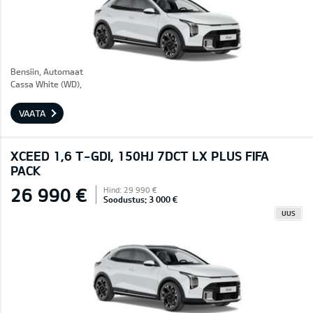
Bensiin, Automaat
Cassa White (WD),
VAATA
XCEED 1,6 T-GDI, 150HJ 7DCT LX PLUS FIFA
PACK
26 990 €
Hind: 29 990 €
Soodustus: 3 000 €
UUS