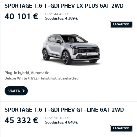
SPORTAGE 1.6 T-GDI PHEV LX PLUS 6AT 2WD
40 101 €
Hind: 44 490 €
Soodustus: 4 389 €
LAOAUTOD
Plug-in hybrid, Automatic
Deluxe White (HW2), Tekstiilist istmekatted
VAATA
SPORTAGE 1.6 T-GDI PHEV GT-LINE 6AT 2WD
45 332 €
Hind: 50 180 €
Soodustus: 4 848 €
LAOAUTOD