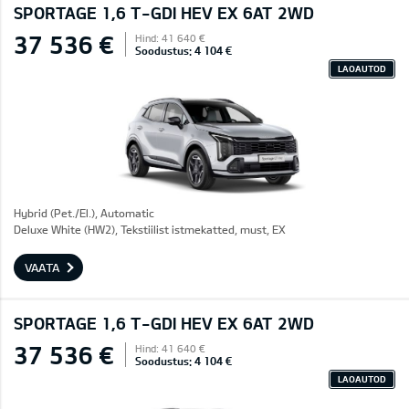
SPORTAGE 1,6 T-GDI HEV EX 6AT 2WD
37 536 €
Hind: 41 640 €
Soodustus: 4 104 €
LAOAUTOD
Hybrid (Pet./El.), Automatic
Deluxe White (HW2), Tekstiilist istmekatted, must, EX
VAATA
SPORTAGE 1,6 T-GDI HEV EX 6AT 2WD
37 536 €
Hind: 41 640 €
Soodustus: 4 104 €
LAOAUTOD