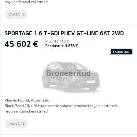
reguleeritavad esiistmed
VAATA
SPORTAGE 1.6 T-GDI PHEV GT-LINE 6AT 2WD
45 602 €
Hind: 50 480 €
Soodustus: 4 878 €
LAOAUTOD
Broneeritud
Plug-in hybrid, Automatic
Black Pearl (1K), Mustad seemisnahast istmekatted ja elektriliselt
reguleeritavad esiistmed
VAATA