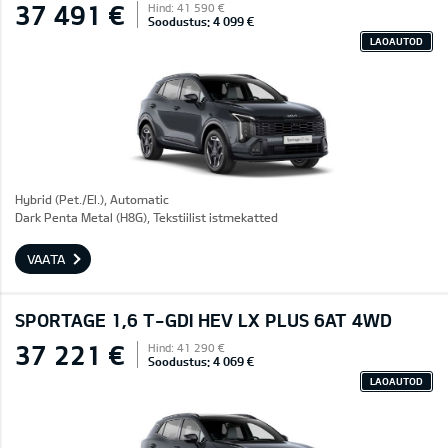
37 491 €
Hind: 41 590 €
Soodustus: 4 099 €
LAOAUTOD
Hybrid (Pet./El.), Automatic
Dark Penta Metal (H8G), Tekstiilist istmekatted
VAATA
SPORTAGE 1,6 T-GDI HEV LX PLUS 6AT 4WD
37 221 €
Hind: 41 290 €
Soodustus: 4 069 €
LAOAUTOD