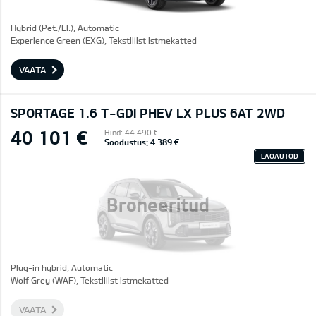
Hybrid (Pet./El.), Automatic
Experience Green (EXG), Tekstiilist istmekatted
VAATA
SPORTAGE 1.6 T-GDI PHEV LX PLUS 6AT 2WD
40 101 €
Hind: 44 490 €
Soodustus: 4 389 €
LAOAUTOD
Broneeritud
Plug-in hybrid, Automatic
Wolf Grey (WAF), Tekstiilist istmekatted
VAATA