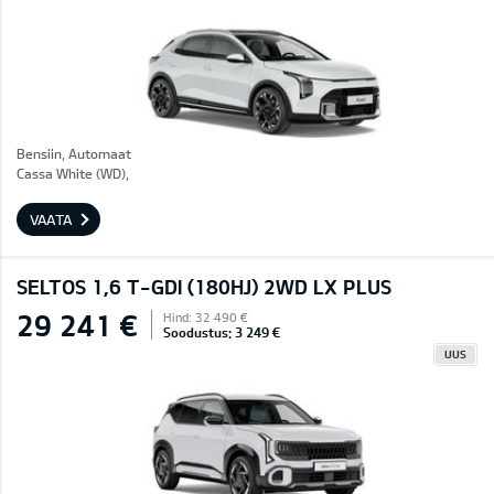
Bensiin, Automaat
Cassa White (WD),
VAATA
SELTOS 1,6 T-GDI (180HJ) 2WD LX PLUS
29 241 €
Hind: 32 490 €
Soodustus: 3 249 €
UUS