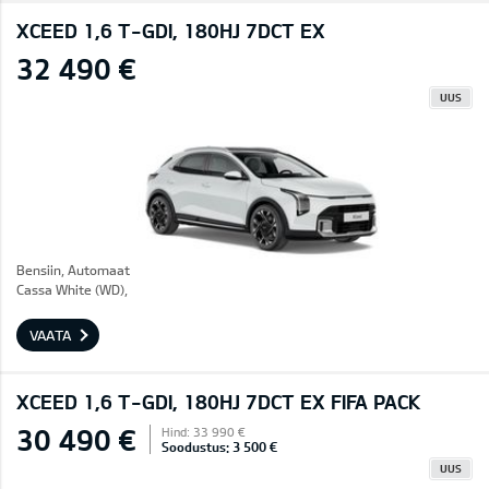
XCEED 1,6 T-GDI, 180HJ 7DCT EX
32 490 €
UUS
Bensiin, Automaat
Cassa White (WD),
VAATA
XCEED 1,6 T-GDI, 180HJ 7DCT EX FIFA PACK
30 490 €
Hind: 33 990 €
Soodustus: 3 500 €
UUS