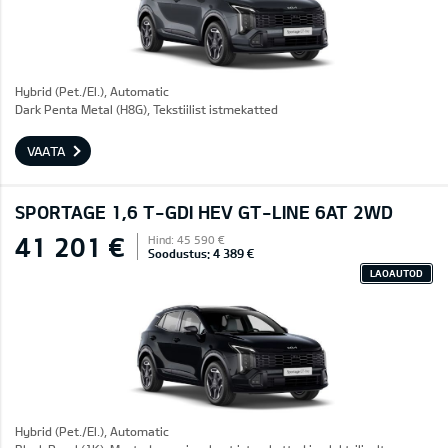
Hybrid (Pet./El.), Automatic
Dark Penta Metal (H8G), Tekstiilist istmekatted
VAATA
SPORTAGE 1,6 T-GDI HEV GT-LINE 6AT 2WD
41 201 €
Hind: 45 590 €
Soodustus: 4 389 €
LAOAUTOD
Hybrid (Pet./El.), Automatic