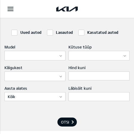
Uued autod
Laoautod
Kasutatud autod
Mudel
Kütuse tüüp
Käigukast
Hind kuni
Aasta alates
Läbisõit kuni
Kõik
OTSI