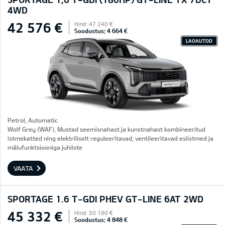
4WD
42 576 €
Hind: 47 240 €
Soodustus: 4 664 €
LAOAUTOD
Petrol, Automatic
Wolf Grey (WAF), Mustad seemisnahast ja kunstnahast kombineeritud
istmekatted ning elektriliselt reguleeritavad, ventileeritavad esiistmed ja
mälufunktsiooniga juhiiste
VAATA
SPORTAGE 1.6 T-GDI PHEV GT-LINE 6AT 2WD
45 332 €
Hind: 50 180 €
Soodustus: 4 848 €