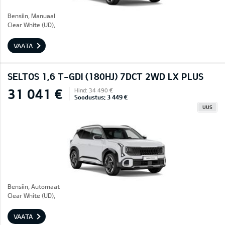
Bensiin, Manuaal
Clear White (UD),
VAATA
SELTOS 1,6 T-GDI (180HJ) 7DCT 2WD LX PLUS
31 041 €
Hind: 34 490 €
Soodustus: 3 449 €
UUS
Bensiin, Automaat
Clear White (UD),
VAATA