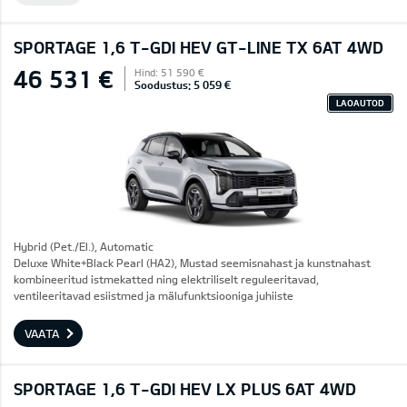
SPORTAGE 1,6 T-GDI HEV GT-LINE TX 6AT 4WD
46 531 €
Hind: 51 590 €
Soodustus: 5 059 €
LAOAUTOD
Hybrid (Pet./El.), Automatic
Deluxe White+Black Pearl (HA2), Mustad seemisnahast ja kunstnahast
kombineeritud istmekatted ning elektriliselt reguleeritavad,
ventileeritavad esiistmed ja mälufunktsiooniga juhiiste
VAATA
SPORTAGE 1,6 T-GDI HEV LX PLUS 6AT 4WD