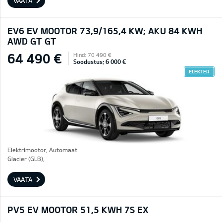
VAATA
EV6 EV MOOTOR 73,9/165,4 KW; AKU 84 KWH
AWD GT GT
64 490 €
Hind: 70 490 €
Soodustus: 6 000 €
ELEKTER
Elektrimootor, Automaat
Glacier (GLB),
VAATA
PV5 EV MOOTOR 51,5 KWH 7S EX