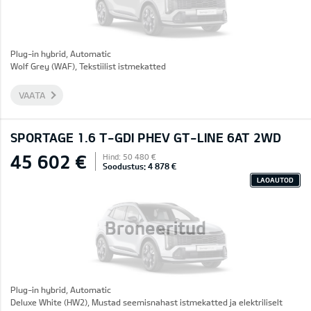
Plug-in hybrid, Automatic
Wolf Grey (WAF), Tekstiilist istmekatted
VAATA
SPORTAGE 1.6 T-GDI PHEV GT-LINE 6AT 2WD
45 602 €
Hind: 50 480 €
Soodustus: 4 878 €
LAOAUTOD
Broneeritud
Plug-in hybrid, Automatic
Deluxe White (HW2), Mustad seemisnahast istmekatted ja elektriliselt