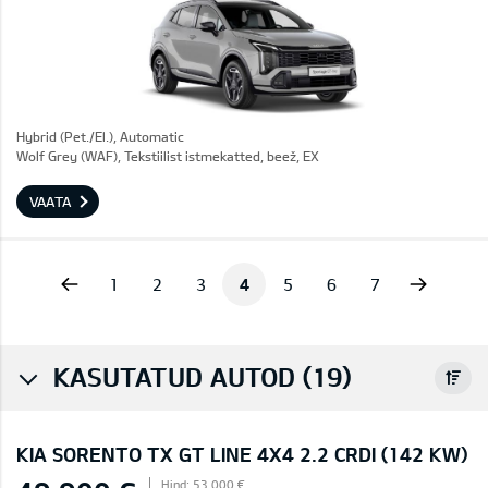
Hybrid (Pet./El.), Automatic
Wolf Grey (WAF), Tekstiilist istmekatted, beež, EX
VAATA
vious
Next
1
2
3
4
5
6
7
KASUTATUD AUTOD (19)
KIA SORENTO TX GT LINE 4X4 2.2 CRDI (142 KW)
Hind: 53 000 €