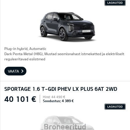
LAOAUTOD
Plug-in hybrid, Automatic
Dark Penta Metal (H8G), Mustad seemisnahast istmekatted ja elektriliselt
reguleeritavad esiistmed
VAATA
SPORTAGE 1.6 T-GDI PHEV LX PLUS 6AT 2WD
40 101 €
Hind: 44 490 €
Soodustus: 4 389 €
LAOAUTOD
Broneeritud