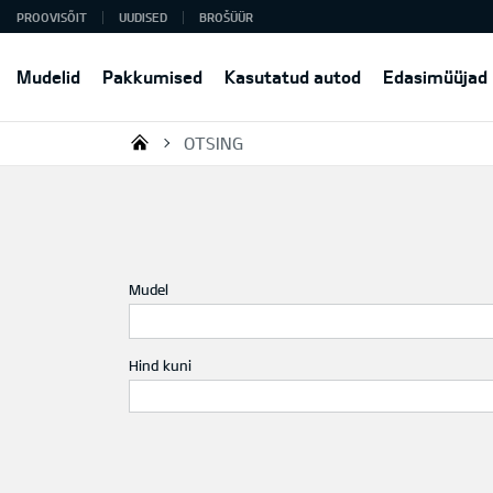
PROOVISÕIT
UUDISED
BROŠÜÜR
Mudelid
Pakkumised
Kasutatud autod
Edasimüüjad
OTSING
KIA AUTO AS
Mudel
Hind kuni