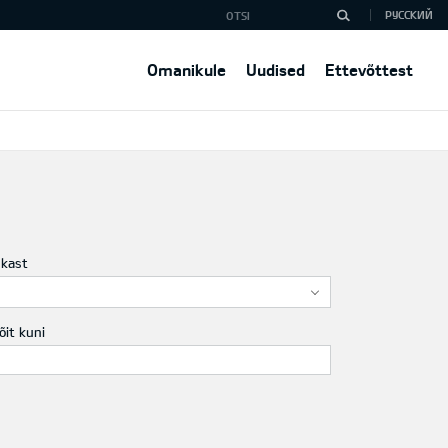
РУССКИЙ
Omanikule
Uudised
Ettevõttest
ukast
õit kuni