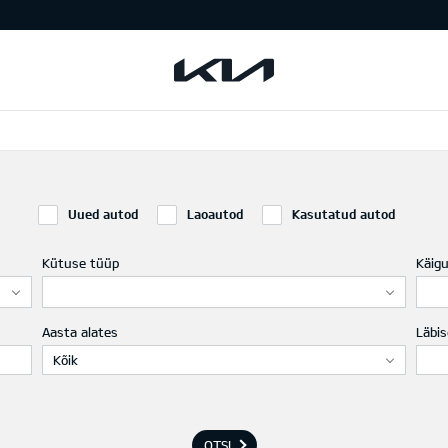
Uued autod
Laoautod
Kasutatud autod
Kütuse tüüp
Käig
Aasta alates
Läbis
Kõik
OTSI