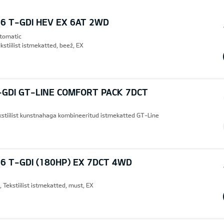
6 T-GDI HEV EX 6AT 2WD
utomatic
kstiilist istmekatted, beež, EX
-GDI GT-LINE COMFORT PACK 7DCT
ekstiilist kunstnahaga kombineeritud istmekatted GT-Line
6 T-GDI (180HP) EX 7DCT 4WD
 Tekstiilist istmekatted, must, EX