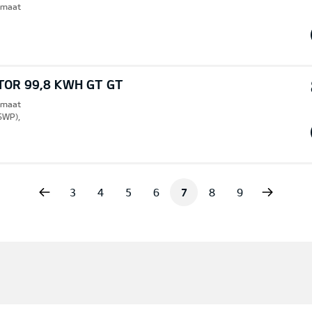
omaat
TOR 99,8 KWH GT GT
omaat
SWP),
vious
Next
3
4
5
6
7
8
9