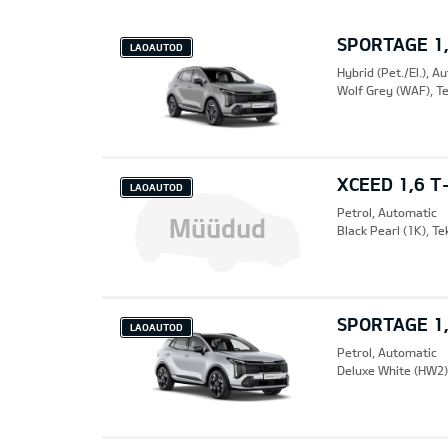
SPORTAGE 1,
LAOAUTOD
Hybrid (Pet./El.), A
Wolf Grey (WAF), Te
XCEED 1,6 T
LAOAUTOD
Petrol, Automatic
Müüdud
Black Pearl (1K), T
SPORTAGE 1,
LAOAUTOD
Petrol, Automatic
Deluxe White (HW2),